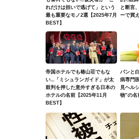
れだけは担いで逃げて」という
と断言
最も重要なモノ2選【2025年7月
ーで買え
BEST】
帝国ホテルでも椿山荘でもな
パンと白
い...「ミシュランガイド」が太
病専門
鼓判を押した意外すぎる日本の
見ヘル
ホテルの名前【2025年11月
物"の名
BEST】