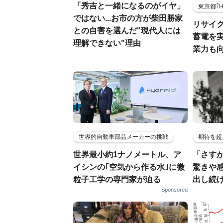
「秀吉と一緒になるのがイヤ」
東京都｢
ではない...お市の方が柴田勝家
リサイ
との自害を選んだ"現代人には
蓄電を
理解できない"理由
業力も
世界的自動車部品メーカーの挑戦
期待を超
世界最小約1ナノメートル、ア
「さす
イシンの｢空気から作る水｣に微
驚きや
粒子工学の専門家が迫る
出し続
Sponsored