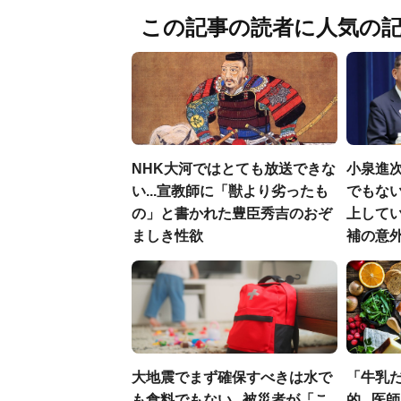
この記事の読者に人気の
NHK大河ではとても放送できな
小泉進
い...宣教師に「獣より劣ったも
でもない
の」と書かれた豊臣秀吉のおぞ
上して
ましき性欲
補の意
大地震でまず確保すべきは水で
「牛乳
も食料でもない...被災者が「こ
的...