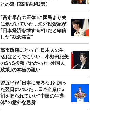
との溝【高市首相3選】
｢高市早苗の正体｣に国民より先
に気づいていた…海外投資家が
｢日本経済を壊す首相｣だと確信
した"残念発言"
高市政権にとって｢日本人の生
活｣はどうでもいい…小野田紀美
のSNS投稿でわかった｢外国人
政策｣の本当の狙い
習近平が｢日本に売るな｣と煽っ
た翌日にバレた…日本企業に6
割を握られていた"中国の半導
体"の意外な急所