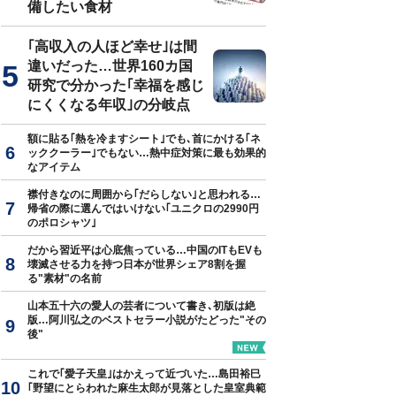
備したい食材
Stock.com／metamorworks
｢高収入の人ほど幸せ｣は間
違いだった…世界160カ国
研究で分かった｢幸福を感じ
にくくなる年収｣の分岐点
額に貼る｢熱を冷ますシート｣でも､首にかける｢ネ
ッククーラー｣でもない…熱中症対策に最も効果的
なアイテム
襟付きなのに周囲から｢だらしない｣と思われる…
帰省の際に選んではいけない｢ユニクロの2990円
のポロシャツ｣
だから習近平は心底焦っている…中国のITもEVも
壊滅させる力を持つ日本が世界シェア8割を握
る"素材"の名前
山本五十六の愛人の芸者について書き､初版は絶
版…阿川弘之のベストセラー小説がたどった"その
後"
これで｢愛子天皇｣はかえって近づいた…島田裕巳
｢野望にとらわれた麻生太郎が見落とした皇室典範