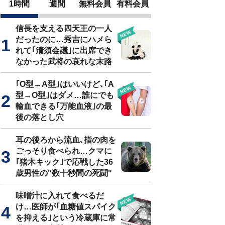
1時間
週間
無料会員
有料会員
信長を支える四天王の一人
だったのに…秀吉にハメら
れて｢清須会議｣に出席でき
なかった武将の哀れな末路
｢O型→A型｣はいいけど､｢A
型→O型｣はダメ…誰にでも
輸血できる｢万能血液｣の最
後の落とし穴
耳の後ろから流血､指の肉を
ごっそり食べられ…クマに
｢猪木キック｣で応戦した36
歳男性の"数十秒間の死闘"
味噌汁に入れて食べるだ
け…医師が｢血糖値スパイク
を抑える｣という冷蔵庫に常