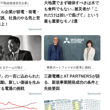
大地震でまず確保すべきは水で
HTT取組推進宣言企業｣
も食料でもない...被災者が「こ
クル企業が節電・発電・
れだけは担いで逃げて」という
実践、社員のやる気と営
最も重要なモノ2選
向上！
Sponsored
えるチームの強さ
事業ポートフォリオの変革に挑戦
が」の一言に込められた
三菱電機とAT PARTNERSが語
感動。新しい価値を生み
る、新規事業開発成功の条件と
ける電通の挑戦
失敗要因
Sponsored
Sponsored