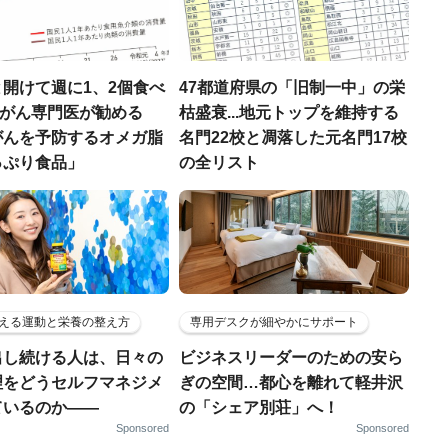
開けて週に1、2個食べ
47都道府県の「旧制一中」の栄
..がん専門医が勧める
枯盛衰...地元トップを維持する
がんを予防するオメガ脂
名門22校と凋落した元名門17校
っぷり食品」
の全リスト
える運動と栄養の整え方
専用デスクが細やかにサポート
出し続ける人は、日々の
ビジネスリーダーのための安ら
理をどうセルフマネジメ
ぎの空間…都心を離れて軽井沢
ているのか——
の「シェア別荘」へ！
Sponsored
Sponsored