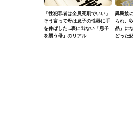
「性犯罪者は全員死刑でいい」
異民族に
そう言って母は息子の性器に手
られ、収
を伸ばした...表に出ない「息子
品」に
を襲う母」のリアル
どった