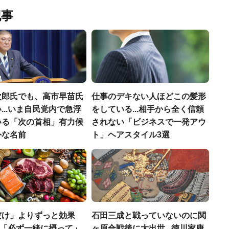
記事
次郎氏でも、高市早苗氏
仕事のデキない人ほどこの髪形
...いま自民党内で急浮
をしている...相手から全く信頼
いる「次の首相」有力候
されない「ビジネスで一発アウ
外な名前
ト」ヘアスタイル3選
だけ」よりずっと効果
石田三成と戦っていないのに関
医師「必ず一緒に摂って」
ヶ原合戦後に大出世...徳川家康