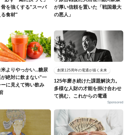
、骨を強くする"スーパ
が厚い信頼を置いた「戦国最大
る食材"
の悪人」
米よりやっかい...糖尿
創業125周年の電通が描く未来
医が絶対に飲まない"一
125年磨き続けた課題解決力。
シーに見えて怖い飲み
多様な人財の才能を掛け合わせ
前
て挑む、これからの電通
Sponsored