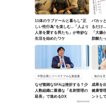
11体のラブドールと暮らし"正
パカッと
しい性行為"を楽しむ...「人より
るだけ.
人形を愛する男たち」が奇妙な
「大腸
生活を始めたワケ
肪酸た
中堅企業にリーズナブルな新提案
毎日を支
なぜ複雑なSFAは挫折する？少
成果を
人数組織に最適な「名刺管理の
健康管
延長」で進めるDX
ントし
Sponsored