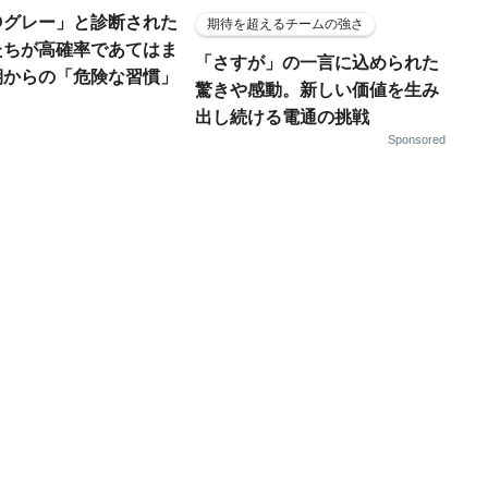
Dグレー」と診断された
期待を超えるチームの強さ
たちが高確率であてはま
「さすが」の一言に込められた
期からの「危険な習慣」
驚きや感動。新しい価値を生み
出し続ける電通の挑戦
Sponsored