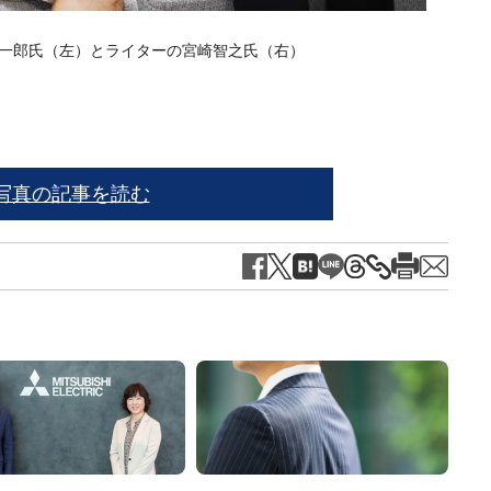
淳一郎氏（左）とライターの宮崎智之氏（右）
ネッ
写真の記事を読む