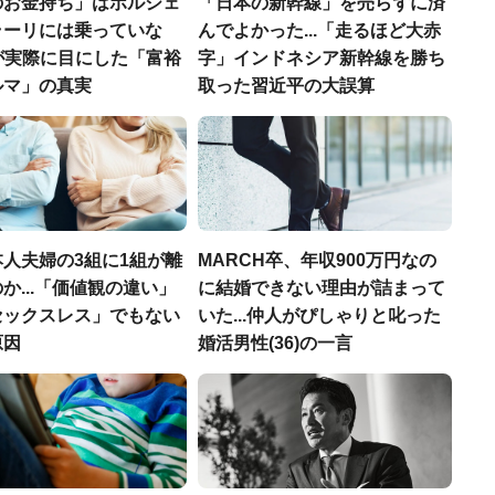
のお金持ち」はポルシェ
「日本の新幹線」を売らずに済
ラーリには乗っていな
んでよかった...「走るほど大赤
FPが実際に目にした「富裕
字」インドネシア新幹線を勝ち
ルマ」の真実
取った習近平の大誤算
人夫婦の3組に1組が離
MARCH卒、年収900万円なの
か...「価値観の違い」
に結婚できない理由が詰まって
セックスレス」でもない
いた...仲人がぴしゃりと叱った
原因
婚活男性(36)の一言