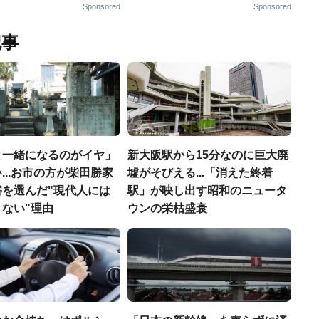
Sponsored
Sponsored
記事
と一緒になるのがイヤ」
新大阪駅から15分なのに巨大廃
...お市の方が柴田勝家
墟がそびえる...「消えた終着
害を選んだ"現代人には
駅」が映し出す昭和のニュータ
ない"理由
ウンの栄枯盛衰