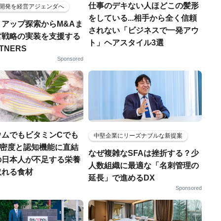
仕事のデキない人ほどこの髪形
開発を経営アジェンダへ
をしている...相手から全く信頼
トアップ探索からM&Aま
されない「ビジネスで一発アウ
営戦略の実装を支援する
ト」ヘアスタイル3選
RTNERS
Sponsored
ウムでもビタミンCでも
中堅企業にリーズナブルな新提案
.骨密度と認知機能に直結
なぜ複雑なSFAは挫折する？少
の日本人が不足する栄養
人数組織に最適な「名刺管理の
取れる食材
延長」で進めるDX
Sponsored