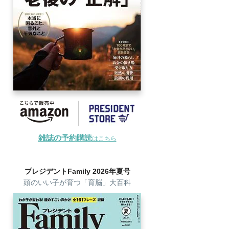
雑誌の予約購読
はこちら
プレジデントFamily 2026年夏号
頭のいい子が育つ「育脳」大百科