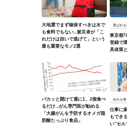
大地震でまず確保すべきは水で
選ばれる
も食料でもない...被災者が「こ
東京都｢
れだけは担いで逃げて」という
登録で
最も重要なモノ2選
具体策
パカッと開けて週に1、2個食べ
自分を整
るだけ...がん専門医が勧める
仕事に
「大腸がんを予防するオメガ脂
もでき
肪酸たっぷり食品」
い”セ