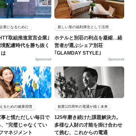
企業になるために
新しい形の福利厚生として活用
HTT取組推進宣言企業｣
ホテルと別荘の利点を凝縮…経
環境配慮時代を勝ち抜く
営者が選ぶシェア別荘
とは
｢GLAMDAY STYLE｣
Sponsored
Sponsored
えるための健康習慣
創業125周年の電通が描く未来
家事と慌ただしい毎日で
125年磨き続けた課題解決力。
る、“完璧じゃなくてい
多様な人財の才能を掛け合わせ
ルフマネジメント
て挑む、これからの電通