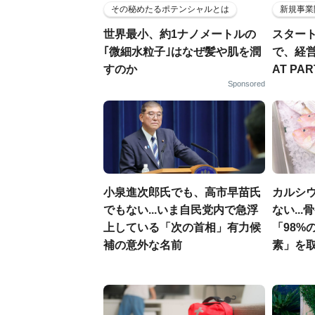
その秘めたるポテンシャルとは
新規事業
世界最小、約1ナノメートルの
スター
｢微細水粒子｣はなぜ髪や肌を潤
で、経
すのか
AT PA
Sponsored
小泉進次郎氏でも、高市早苗氏
カルシ
でもない...いま自民党内で急浮
ない..
上している「次の首相」有力候
「98%
補の意外な名前
素」を