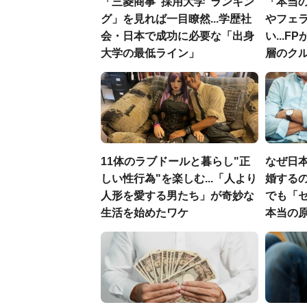
「三菱商事"採用大学"ランキン
「本当
グ」を見れば一目瞭然...学歴社
やフェ
会・日本で成功に必要な「出身
い...
大学の最低ライン」
層のク
11体のラブドールと暮らし"正
なぜ日本
しい性行為"を楽しむ...「人より
婚するの
人形を愛する男たち」が奇妙な
でも「
生活を始めたワケ
本当の