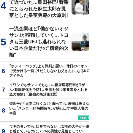
て近づいた…島田裕巳｢野望
にとらわれた麻生太郎が見
トニュース編集者／PRプランナーの中川淳一郎氏
落とした皇室典範の大原則｣
一流企業ほど｢働かないオジ
サン｣が増殖していく…トヨ
タも三菱UFJも逃れられな
い日本企業だけの"構造的欠
陥"
｢ボディーバッグ｣より評判が悪い…休日のイオン
で見かける一発で｢だらしないお父さん｣になるNG
アイテム
イワシでもサンマでもない...糖尿病専門医が｢が
ん･動脈硬化を予防し､美肌を保つ栄養素をとれる
魚の種類｣【最強の魚活術3選】
習近平が｢日本に行くな｣と煽っても､寿司は奪えな
い…｢スシロー14時間待ち｣が映し出す中国人客の
本音
ワキの臭いでも､口臭でもない…女性の大半が不潔
と感じているのに､75%の男性が見落としてい