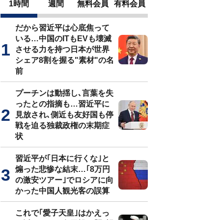
1時間
週間
無料会員
有料会員
だから習近平は心底焦って
いる…中国のITもEVも壊滅
させる力を持つ日本が世界
シェア8割を握る"素材"の名
前
プーチンは動揺し､言葉を失
ったとの指摘も…習近平に
見放され､側近も友好国も停
戦を迫る独裁政権の末期症
状
習近平が｢日本に行くな｣と
煽った悲惨な結末…｢8万円
の激安ツアー｣でロシアに向
かった中国人観光客の誤算
これで｢愛子天皇｣はかえっ