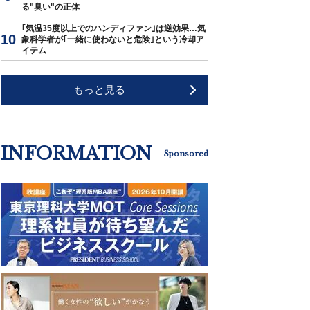
る"臭い"の正体
｢気温35度以上でのハンディファン｣は逆効果…気
象科学者が｢一緒に使わないと危険｣という冷却ア
イテム
もっと見る
INFORMATION
Sponsored