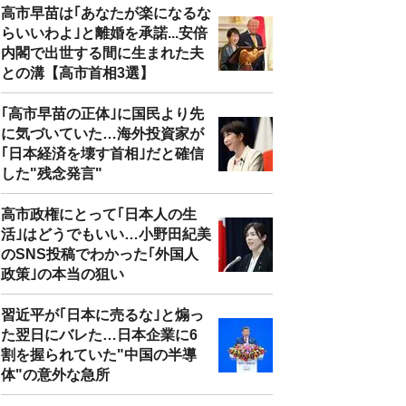
高市早苗は｢あなたが楽になるな
らいいわよ｣と離婚を承諾...安倍
内閣で出世する間に生まれた夫
との溝【高市首相3選】
｢高市早苗の正体｣に国民より先
に気づいていた…海外投資家が
｢日本経済を壊す首相｣だと確信
した"残念発言"
高市政権にとって｢日本人の生
活｣はどうでもいい…小野田紀美
のSNS投稿でわかった｢外国人
政策｣の本当の狙い
習近平が｢日本に売るな｣と煽っ
た翌日にバレた…日本企業に6
割を握られていた"中国の半導
体"の意外な急所