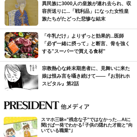
異民族に3000人の皇族が連れ去られ、収
容所送りに...「戦利品」になった女性皇
族たちがたどった悲惨な結末
「牛乳だけ」よりずっと効果的...医師
「必ず一緒に摂って」と断言、骨を強く
する"スーパーで買える食材"
宗教熱心な終末期患者に、見舞いに来た
娘は恨み言を囁き続けて――『お別れホ
スピタル』第2話
スマホ三昧="残念な子"ではなかった…AIに
聞けば一発でわかる｢子供の隠れた才能と"向
いている職業"｣