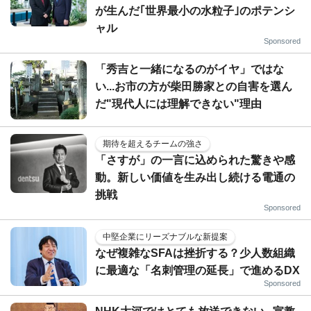
が生んだ｢世界最小の水粒子｣のポテンシ
ャル
Sponsored
「秀吉と一緒になるのがイヤ」ではな
い...お市の方が柴田勝家との自害を選ん
だ"現代人には理解できない"理由
期待を超えるチームの強さ
「さすが」の一言に込められた驚きや感
動。新しい価値を生み出し続ける電通の
挑戦
Sponsored
中堅企業にリーズナブルな新提案
なぜ複雑なSFAは挫折する？少人数組織
に最適な「名刺管理の延長」で進めるDX
Sponsored