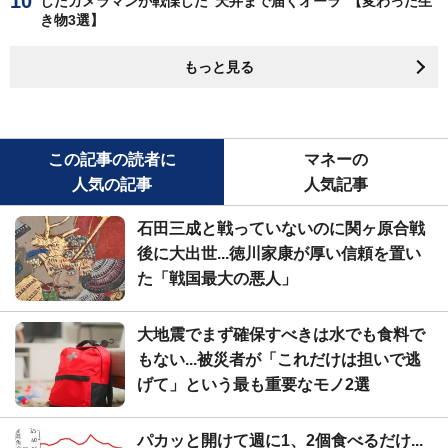
したカメラマンが戦慄した"天井まで届くオーラ"【変わった生
き物3選】
もっと見る
この記事の読者に
マネーの
人気の記事
人気記事
石田三成と戦っていないのに関ヶ原合戦
後に大出世...徳川家康が厚い信頼を置い
た「戦国最大の悪人」
大地震でまず確保すべきは水でも食料で
もない...被災者が「これだけは担いで逃
げて」という最も重要なモノ2選
パカッと開けて週に1、2個食べるだけ...