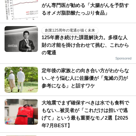
がん専門医が勧める「大腸がんを予防す
るオメガ脂肪酸たっぷり食品」
創業125周年の電通が描く未来
125年磨き続けた課題解決力。多様な人
財の才能を掛け合わせて挑む、これから
の電通
Sponsored
定年後の家族との向き合い方がわからな
い...そう悩む人に佐藤優が「鬼滅の刃が
参考になる」と話すワケ
大地震でまず確保すべきは水でも食料で
もない...被災者が「これだけは担いで逃
げて」という最も重要なモノ2選【2025
年7月BEST】