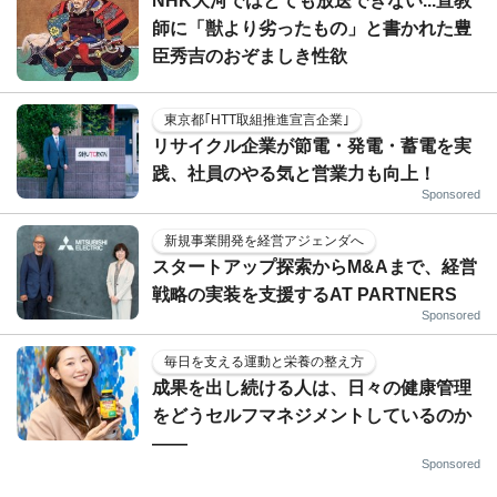
NHK大河ではとても放送できない...宣教
師に「獣より劣ったもの」と書かれた豊
臣秀吉のおぞましき性欲
東京都｢HTT取組推進宣言企業｣
リサイクル企業が節電・発電・蓄電を実
践、社員のやる気と営業力も向上！
Sponsored
新規事業開発を経営アジェンダへ
スタートアップ探索からM&Aまで、経営
戦略の実装を支援するAT PARTNERS
Sponsored
毎日を支える運動と栄養の整え方
成果を出し続ける人は、日々の健康管理
をどうセルフマネジメントしているのか
——
Sponsored