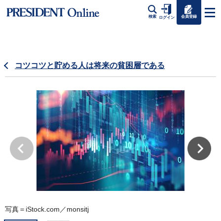
会員登録
検索
ログイン
コツコツと貯める人は将来の貧困層である
写真＝iStock.com／monsitj