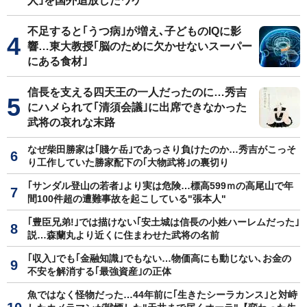
人｣を国外追放したワケ
不足すると｢うつ病｣が増え､子どものIQに影
響…東大教授｢脳のために欠かせないスーパー
にある食材｣
信長を支える四天王の一人だったのに…秀吉
にハメられて｢清須会議｣に出席できなかった
武将の哀れな末路
なぜ柴田勝家は｢賤ケ岳｣であっさり負けたのか…秀吉がこっそ
り工作していた勝家配下の｢大物武将｣の裏切り
｢サンダル登山の若者｣より実は危険…標高599ｍの高尾山で年
間100件超の遭難事故を起こしている"張本人"
｢豊臣兄弟!｣では描けない｢安土城は信長の小姓ハーレムだった｣
説…森蘭丸より近くに住まわせた武将の名前
｢収入｣でも｢金融知識｣でもない…物価高にも動じない､お金の
不安を解消する｢最強資産｣の正体
魚ではなく怪物だった…44年前に｢生きたシーラカンス｣と対峙