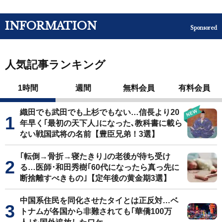
INFORMATION
Sponsored
人気記事ランキング
1時間
週間
無料会員
有料会員
織田でも武田でも上杉でもない…信長より20
年早く｢最初の天下人｣になった､教科書に載ら
ない戦国武将の名前【豊臣兄弟！3選】
｢転倒→骨折→寝たきり｣の老後が待ち受け
る…医師･和田秀樹｢60代になったら真っ先に
断捨離すべきもの｣【定年後の黄金期3選】
中国系住民を同化させたタイとは正反対…ベ
トナムが各国から非難されても｢華僑100万