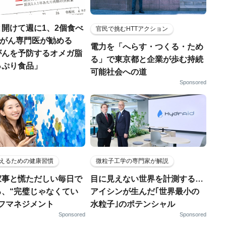
開けて週に1、2個食べ
官民で挑むHTTアクション
..がん専門医が勧める
電力を「へらす・つくる・ため
がんを予防するオメガ脂
る」で東京都と企業が歩む持続
っぷり食品」
可能社会への道
Sponsored
えるための健康習慣
微粒子工学の専門家が解説
家事と慌ただしい毎日で
目に見えない世界を計測する…
る、“完璧じゃなくてい
アイシンが生んだ｢世界最小の
ルフマネジメント
水粒子｣のポテンシャル
Sponsored
Sponsored