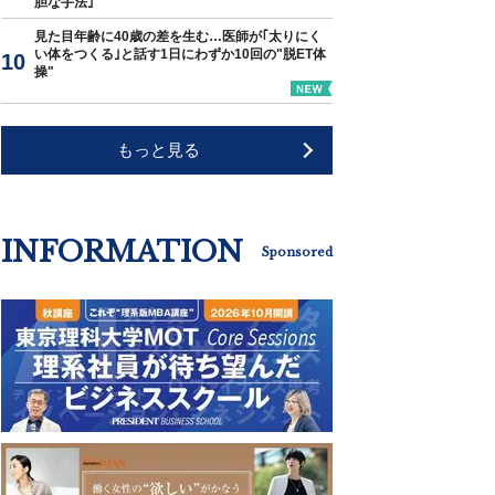
胆な手法｣
見た目年齢に40歳の差を生む…医師が｢太りにく
い体をつくる｣と話す1日にわずか10回の"脱ET体
操"
もっと見る
INFORMATION
Sponsored