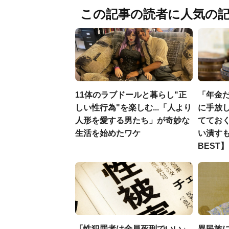
この記事の読者に人気の
11体のラブドールと暮らし"正
「年金
しい性行為"を楽しむ...「人より
に手放し
人形を愛する男たち」が奇妙な
ててお
生活を始めたワケ
い潰すも
BEST】
「性犯罪者は全員死刑でいい」
異民族に