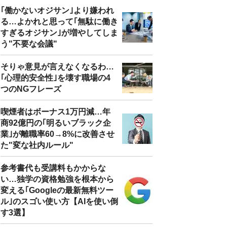
｢働かないオジサン｣より嫌われ
る…よかれと思って｢無駄に働き
すぎるオジサン｣が増やしてしま
う"不要な会議"
そりゃ意見が言えなくなるわ…
｢心理的安全性｣を壊す職場の4
つのNGフレーズ
喫煙者はボーナス1万円減…年
商92億円の｢明るいブラック企
業｣が離職率60→8%に改善させ
た"変な社内ルール"
参考書代も受講料もかからな
い…独学の資格勉強を根本から
変える｢Googleの最新無料ツー
ル｣のスゴい使い方【AIを使い倒
す3選】