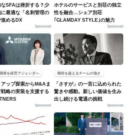
なSFAは挫折する？少
ホテルのサービスと別荘の独立
織に最適な「名刺管理の
性を融合…シェア別荘
進めるDX
｢GLAMDAY STYLE｣の魅力
Sponsored
Sponsored
開発を経営アジェンダへ
期待を超えるチームの強さ
トアップ探索からM&Aま
「さすが」の一言に込められた
営戦略の実装を支援する
驚きや感動。新しい価値を生み
RTNERS
出し続ける電通の挑戦
Sponsored
Sponsored