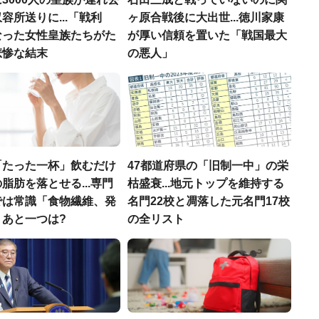
容所送りに...「戦利
ヶ原合戦後に大出世...徳川家康
なった女性皇族たちがた
が厚い信頼を置いた「戦国最大
悲惨な結末
の悪人」
「たった一杯」飲むだけ
47都道府県の「旧制一中」の栄
脂肪を落とせる...専門
枯盛衰...地元トップを維持する
では常識「食物繊維、発
名門22校と凋落した元名門17校
」あと一つは?
の全リスト