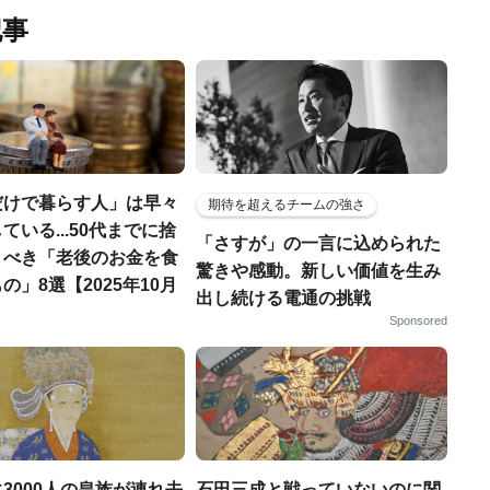
記事
だけで暮らす人」は早々
期待を超えるチームの強さ
ている...50代までに捨
「さすが」の一言に込められた
くべき「老後のお金を食
驚きや感動。新しい価値を生み
の」8選【2025年10月
出し続ける電通の挑戦
Sponsored
3000人の皇族が連れ去
石田三成と戦っていないのに関