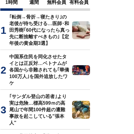
1時間
週間
無料会員
有料会員
｢転倒→骨折→寝たきり｣の
老後が待ち受ける…医師･和
田秀樹｢60代になったら真っ
先に断捨離すべきもの｣【定
年後の黄金期3選】
中国系住民を同化させたタ
イとは正反対…ベトナムが
各国から非難されても｢華僑
100万人｣を国外追放したワ
ケ
｢サンダル登山の若者｣より
実は危険…標高599ｍの高
尾山で年間100件超の遭難
事故を起こしている"張本
人"