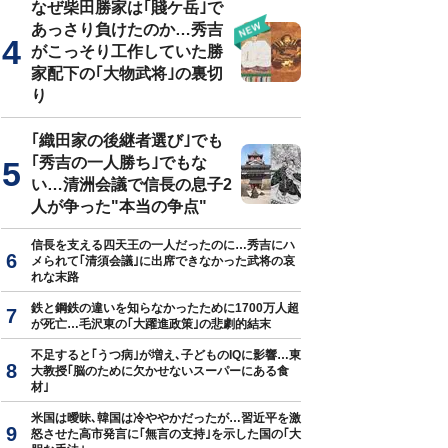
なぜ柴田勝家は｢賤ケ岳｣で
あっさり負けたのか…秀吉
がこっそり工作していた勝
家配下の｢大物武将｣の裏切
り
｢織田家の後継者選び｣でも
｢秀吉の一人勝ち｣でもな
い…清洲会議で信長の息子2
人が争った"本当の争点"
信長を支える四天王の一人だったのに…秀吉にハ
メられて｢清須会議｣に出席できなかった武将の哀
れな末路
鉄と鋼鉄の違いを知らなかったために1700万人超
が死亡…毛沢東の｢大躍進政策｣の悲劇的結末
不足すると｢うつ病｣が増え､子どものIQに影響…東
大教授｢脳のために欠かせないスーパーにある食
材｣
米国は曖昧､韓国は冷ややかだったが…習近平を激
怒させた高市発言に｢無言の支持｣を示した国の｢大