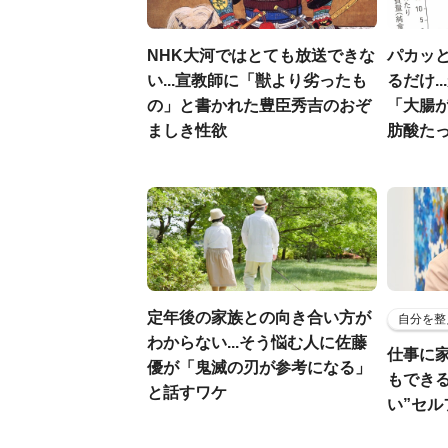
NHK大河ではとても放送できな
パカッと
い...宣教師に「獣より劣ったも
るだけ.
の」と書かれた豊臣秀吉のおぞ
「大腸
ましき性欲
肪酸た
定年後の家族との向き合い方が
自分を整
わからない...そう悩む人に佐藤
仕事に
優が「鬼滅の刃が参考になる」
もでき
と話すワケ
い”セ