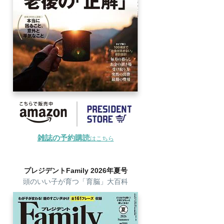
雑誌の予約購読
はこちら
プレジデントFamily 2026年夏号
頭のいい子が育つ「育脳」大百科