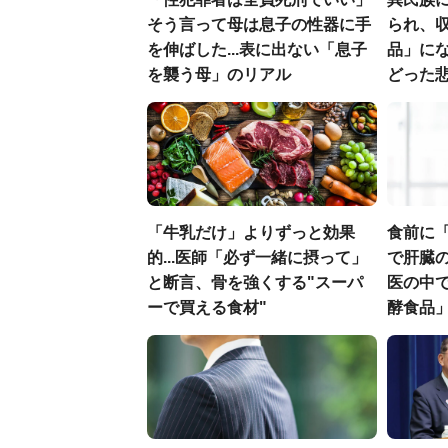
そう言って母は息子の性器に手
られ、収
を伸ばした...表に出ない「息子
品」に
を襲う母」のリアル
どった
「牛乳だけ」よりずっと効果
食前に
的...医師「必ず一緒に摂って」
で肝臓の
と断言、骨を強くする"スーパ
医の中
ーで買える食材"
酵食品