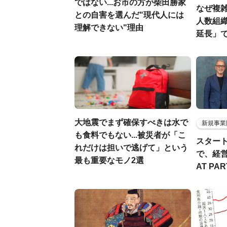
ではない...お市の方が柴田勝家
なぜ複雑
との自害を選んだ"現代人には
人数組
理解できない"理由
延長」で
大地震でまず確保すべきは水で
新規事業
も食料でもない...被災者が「こ
スター
れだけは担いで逃げて」という
で、経
最も重要なモノ2選
AT PA