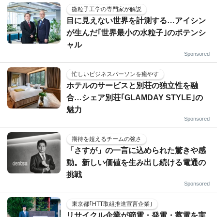
微粒子工学の専門家が解説
目に見えない世界を計測する…アイシン
が生んだ｢世界最小の水粒子｣のポテンシ
ャル
Sponsored
忙しいビジネスパーソンを癒やす
ホテルのサービスと別荘の独立性を融
合…シェア別荘｢GLAMDAY STYLE｣の
魅力
Sponsored
期待を超えるチームの強さ
「さすが」の一言に込められた驚きや感
動。新しい価値を生み出し続ける電通の
挑戦
Sponsored
東京都｢HTT取組推進宣言企業｣
リサイクル企業が節電・発電・蓄電を実