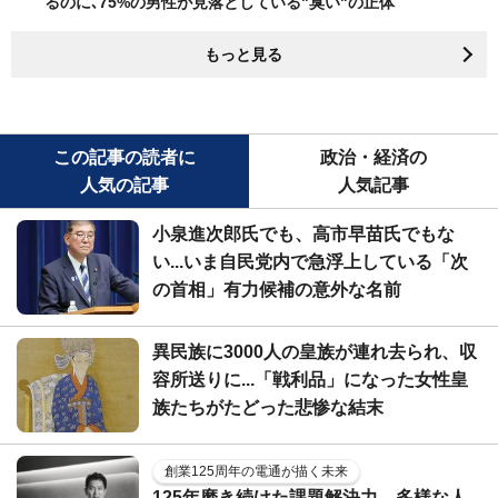
るのに､75%の男性が見落としている"臭い"の正体
もっと見る
この記事の読者に
政治・経済の
人気の記事
人気記事
小泉進次郎氏でも、高市早苗氏でもな
い...いま自民党内で急浮上している「次
の首相」有力候補の意外な名前
異民族に3000人の皇族が連れ去られ、収
容所送りに...「戦利品」になった女性皇
族たちがたどった悲惨な結末
創業125周年の電通が描く未来
125年磨き続けた課題解決力。多様な人