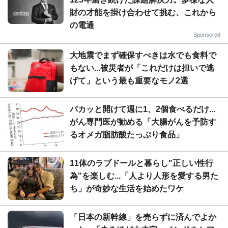
財の才能を掛け合わせて挑む、これから
の電通
Sponsored
大地震でまず確保すべきは水でも食料で
もない...被災者が「これだけは担いで逃
げて」という最も重要なモノ2選
パカッと開けて週に1、2個食べるだけ...
がん専門医が勧める「大腸がんを予防す
るオメガ脂肪酸たっぷり食品」
11体のラブドールと暮らし"正しい性行
為"を楽しむ...「人より人形を愛する男た
ち」が奇妙な生活を始めたワケ
「日本の新幹線」を売らずに済んでよか