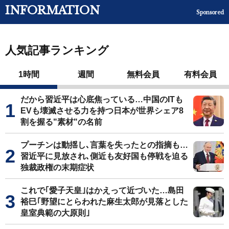
INFORMATION
Sponsored
人気記事ランキング
1時間
週間
無料会員
有料会員
だから習近平は心底焦っている…中国のITも
EVも壊滅させる力を持つ日本が世界シェア8
割を握る"素材"の名前
プーチンは動揺し､言葉を失ったとの指摘も…
習近平に見放され､側近も友好国も停戦を迫る
独裁政権の末期症状
これで｢愛子天皇｣はかえって近づいた…島田
裕巳｢野望にとらわれた麻生太郎が見落とした
皇室典範の大原則｣