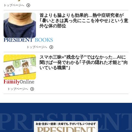
トップページへ
首よりも脇よりも効果的…熱中症研究者が
｢暑いときは真っ先にここを冷やせ｣という意
外な体の部位
トップページへ
スマホ三昧="残念な子"ではなかった…AIに
聞けば一発でわかる｢子供の隠れた才能と"向
いている職業"｣
トップページへ