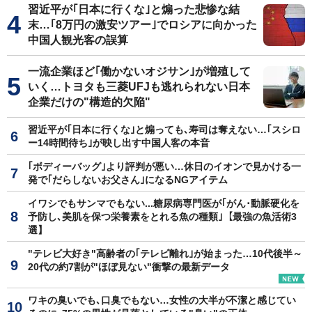
習近平が｢日本に行くな｣と煽った悲惨な結
末…｢8万円の激安ツアー｣でロシアに向かった
中国人観光客の誤算
一流企業ほど｢働かないオジサン｣が増殖して
いく…トヨタも三菱UFJも逃れられない日本
企業だけの"構造的欠陥"
習近平が｢日本に行くな｣と煽っても､寿司は奪えない…｢スシロ
ー14時間待ち｣が映し出す中国人客の本音
｢ボディーバッグ｣より評判が悪い…休日のイオンで見かける一
発で｢だらしないお父さん｣になるNGアイテム
イワシでもサンマでもない...糖尿病専門医が｢がん･動脈硬化を
予防し､美肌を保つ栄養素をとれる魚の種類｣【最強の魚活術3
選】
"テレビ大好き"高齢者の｢テレビ離れ｣が始まった…10代後半～
20代の約7割が"ほぼ見ない"衝撃の最新データ
ワキの臭いでも､口臭でもない…女性の大半が不潔と感じてい