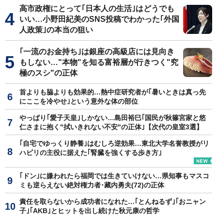
高市政権にとって｢日本人の生活｣はどうでも
いい…小野田紀美のSNS投稿でわかった｢外国
人政策｣の本当の狙い
｢一流のお金持ち｣は銀座の高級店には見向き
もしない…"本物"を知る富裕層が行きつく"究
極のスシ"の正体
首よりも脇よりも効果的…熱中症研究者が｢暑いときは真っ先
にここを冷やせ｣という意外な体の部位
やっぱり｢愛子天皇｣しかない…島田裕巳｢国民が秋篠宮家と悠
仁さまに抱く"拭いきれない不安"の正体｣【次代の皇室3選】
｢自宅でゆっくり静養｣はむしろ逆効果…東北大学名誉教授がリ
ハビリの主役に据えた｢腎臓を強くする歩き方｣
｢ドン｣に嫌われたら福岡では生きていけない…県知事もマスコ
ミも逆らえない絶対権力者･藏内勇夫(72)の正体
責任を取らないから成功者になれた…｢とんねるず｣｢おニャン
子｣｢AKB｣とヒットを出し続けた秋元康の哲学