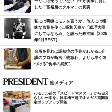
ーリには乗っていない...FPが実際に目に
した「富裕層のクルマ」の真実
私には明瞭にモノを言うが、他人には曖
昧な言葉を使う...昭和天皇が「総理大臣
にしてはならぬ」と語った政治家【2025
年9月BEST】
台所を見れば認知症の予兆がわかる...介
護のプロが断言「物忘れ」よりも早く気
づける"食卓の異変"
70モデル超の「スピードマスター」から自分
らしい一本を。日本橋三越でオメガの期間限
定ポップアップ開催