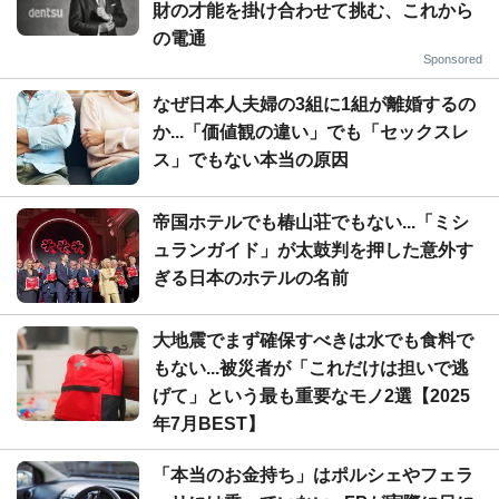
財の才能を掛け合わせて挑む、これから
の電通
Sponsored
なぜ日本人夫婦の3組に1組が離婚するの
か...「価値観の違い」でも「セックスレ
ス」でもない本当の原因
帝国ホテルでも椿山荘でもない...「ミシ
ュランガイド」が太鼓判を押した意外す
ぎる日本のホテルの名前
大地震でまず確保すべきは水でも食料で
もない...被災者が「これだけは担いで逃
げて」という最も重要なモノ2選【2025
年7月BEST】
「本当のお金持ち」はポルシェやフェラ