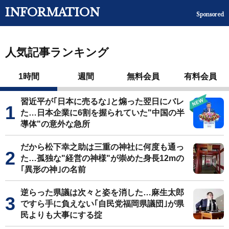
INFORMATION
Sponsored
人気記事ランキング
1時間
週間
無料会員
有料会員
習近平が｢日本に売るな｣と煽った翌日にバレ
た…日本企業に6割を握られていた"中国の半
導体"の意外な急所
だから松下幸之助は三重の神社に何度も通っ
た…孤独な"経営の神様"が崇めた身長12mの
｢異形の神｣の名前
逆らった県議は次々と姿を消した…麻生太郎
ですら手に負えない｢自民党福岡県議団｣が県
民よりも大事にする掟