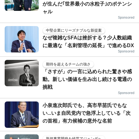
が生んだ｢世界最小の水粒子｣のポテンシ
ャル
Sponsored
中堅企業にリーズナブルな新提案
なぜ複雑なSFAは挫折する？少人数組織
に最適な「名刺管理の延長」で進めるDX
Sponsored
期待を超えるチームの強さ
「さすが」の一言に込められた驚きや感
動。新しい価値を生み出し続ける電通の
挑戦
Sponsored
小泉進次郎氏でも、高市早苗氏でもな
い...いま自民党内で急浮上している「次
の首相」有力候補の意外な名前
新規事業開発を経営アジェンダへ