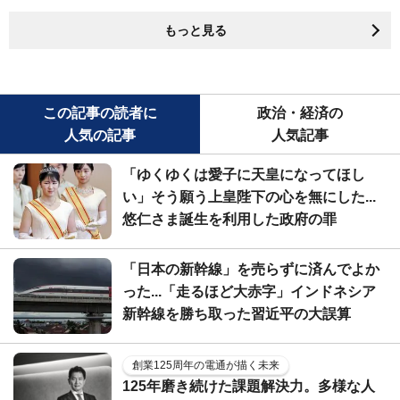
もっと見る
この記事の読者に
政治・経済の
人気の記事
人気記事
「ゆくゆくは愛子に天皇になってほし
い」そう願う上皇陛下の心を無にした...
悠仁さま誕生を利用した政府の罪
「日本の新幹線」を売らずに済んでよか
った...「走るほど大赤字」インドネシア
新幹線を勝ち取った習近平の大誤算
創業125周年の電通が描く未来
125年磨き続けた課題解決力。多様な人