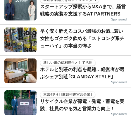
スタートアップ探索からM&Aまで、経営
戦略の実装を支援するAT PARTNERS
Sponsored
早く安く酔えるコスパ最強のお酒...若い
女性もゴクゴク飲める「ストロング系チ
ューハイ」の本当の怖さ
新しい形の福利厚生として活用
ホテルと別荘の利点を凝縮…経営者が選
ぶシェア別荘｢GLAMDAY STYLE｣
Sponsored
東京都｢HTT取組推進宣言企業｣
リサイクル企業が節電・発電・蓄電を実
践、社員のやる気と営業力も向上！
Sponsored