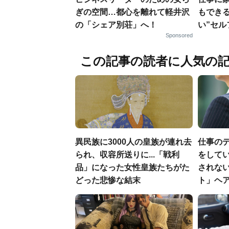
ぎの空間…都心を離れて軽井沢
もでき
の「シェア別荘」へ！
い”セ
Sponsored
この記事の読者に人気の
異民族に3000人の皇族が連れ去
仕事の
られ、収容所送りに...「戦利
をしてい
品」になった女性皇族たちがた
されな
どった悲惨な結末
ト」ヘ