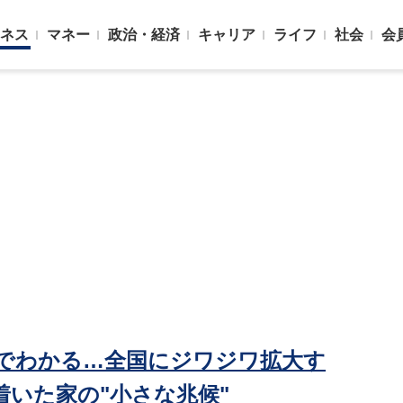
ネス
マネー
政治・経済
キャリア
ライフ
社会
会
でわかる…全国にジワジワ拡大す
着いた家の"小さな兆候"