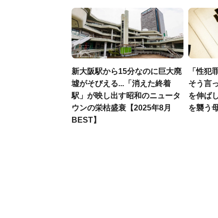
新大阪駅から15分なのに巨大廃
「性犯
墟がそびえる...「消えた終着
そう言
駅」が映し出す昭和のニュータ
を伸ばし
ウンの栄枯盛衰【2025年8月
を襲う
BEST】