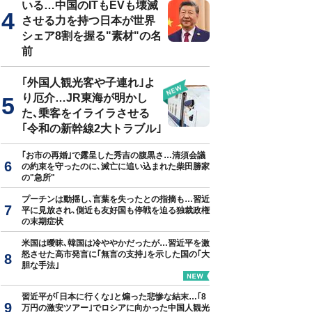
いる…中国のITもEVも壊滅
させる力を持つ日本が世界
シェア8割を握る"素材"の名
前
｢外国人観光客や子連れ｣よ
り厄介…JR東海が明かし
た､乗客をイライラさせる
｢令和の新幹線2大トラブル｣
｢お市の再婚｣で露呈した秀吉の腹黒さ…清須会議
の約束を守ったのに､滅亡に追い込まれた柴田勝家
の"急所"
プーチンは動揺し､言葉を失ったとの指摘も…習近
平に見放され､側近も友好国も停戦を迫る独裁政権
の末期症状
米国は曖昧､韓国は冷ややかだったが…習近平を激
怒させた高市発言に｢無言の支持｣を示した国の｢大
胆な手法｣
習近平が｢日本に行くな｣と煽った悲惨な結末…｢8
万円の激安ツアー｣でロシアに向かった中国人観光