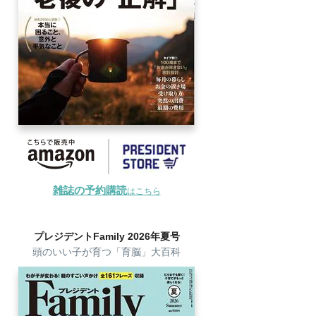
雑誌の予約購読
はこちら
プレジデントFamily 2026年夏号
頭のいい子が育つ「育脳」大百科