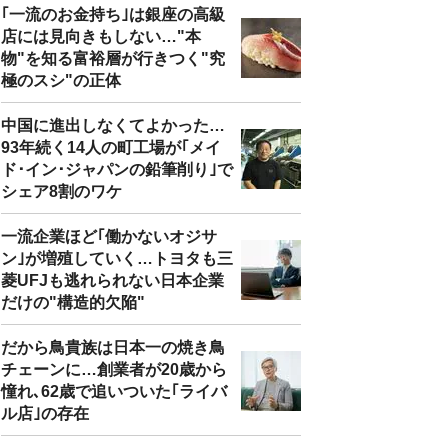
｢一流のお金持ち｣は銀座の高級
店には見向きもしない…"本
物"を知る富裕層が行きつく"究
極のスシ"の正体
中国に進出しなくてよかった…
93年続く14人の町工場が｢メイ
ド･イン･ジャパンの鉛筆削り｣で
シェア8割のワケ
一流企業ほど｢働かないオジサ
ン｣が増殖していく…トヨタも三
菱UFJも逃れられない日本企業
だけの"構造的欠陥"
だから鳥貴族は日本一の焼き鳥
チェーンに…創業者が20歳から
憧れ､62歳で追いついた｢ライバ
ル店｣の存在