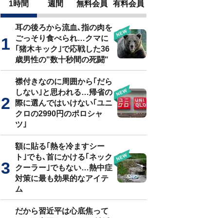
1時間
週間
無料会員
有料会員
耳の後ろから流血､指の肉を
ごっそり食べられ…クマに
｢猪木キック｣で応戦した36
歳男性の"数十秒間の死闘"
襟付きなのに周囲から｢だら
しない｣と思われる…帰省の
際に選んではいけない｢ユニ
クロの2990円のポロシャ
ツ｣
額に貼る｢熱を冷ますシー
ト｣でも､首にかける｢ネック
クーラー｣でもない…熱中症
対策に最も効果的なアイテ
ム
だから習近平は心底焦って