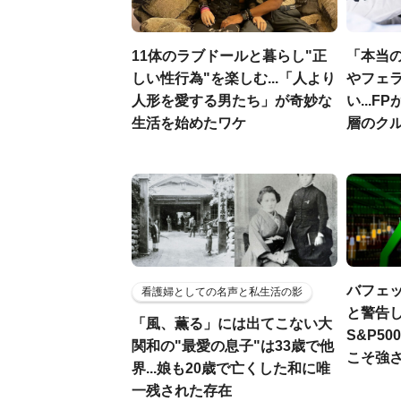
11体のラブドールと暮らし"正
「本当
しい性行為"を楽しむ...「人より
やフェ
人形を愛する男たち」が奇妙な
い...
生活を始めたワケ
層のク
バフェ
看護婦としての名声と私生活の影
と警告し
「風、薫る」には出てこない大
S&P5
関和の"最愛の息子"は33歳で他
こそ強
界...娘も20歳で亡くした和に唯
一残された存在