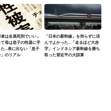
罪者は全員死刑でいい」
「日本の新幹線」を売らずに済
って母は息子の性器に手
んでよかった...「走るほど大赤
た...表に出ない「息子
字」インドネシア新幹線を勝ち
母」のリアル
取った習近平の大誤算