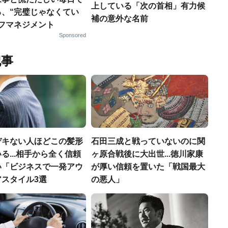
上している「次の首相」有力候
る、“完璧じゃなくてい
補の意外な名前
ルフマネジメント
Sponsored
記事
デキない人ほどこの髪形
石田三成と戦っていないのに関
る...相手から全く信頼
ヶ原合戦後に大出世...徳川家康
い「ビジネスで一発アウ
が厚い信頼を置いた「戦国最大
アスタイル3選
の悪人」