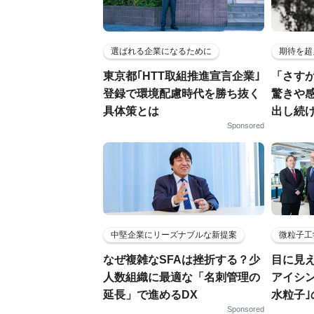
選ばれる企業になるために
期待を超
東京都｢HTT取組推進宣言企業｣
「さす
登録で環境配慮時代を勝ち抜く
驚きや
具体策とは
出し続
Sponsored
中堅企業にリーズナブルな新提案
微粒子工
なぜ複雑なSFAは挫折する？少
目に見
人数組織に最適な「名刺管理の
アイシ
延長」で進めるDX
水粒子
Sponsored