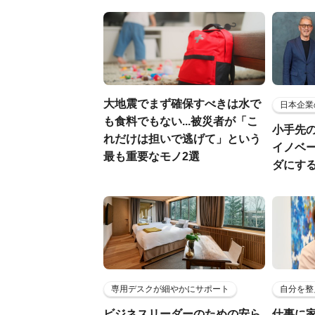
大地震でまず確保すべきは水で
日本企業
も食料でもない...被災者が「こ
小手先
れだけは担いで逃げて」という
イノベ
最も重要なモノ2選
ダにす
専用デスクが細やかにサポート
自分を整
ビジネスリーダーのための安ら
仕事に