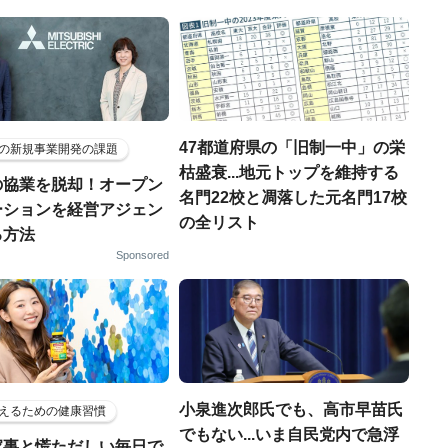
47都道府県の「旧制一中」の栄
の新規事業開発の課題
枯盛衰...地元トップを維持する
の協業を脱却！オープン
名門22校と凋落した元名門17校
ーションを経営アジェン
の全リスト
る方法
Sponsored
小泉進次郎氏でも、高市早苗氏
えるための健康習慣
でもない...いま自民党内で急浮
家事と慌ただしい毎日で