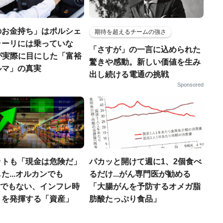
のお金持ち」はポルシェ
期待を超えるチームの強さ
ラーリには乗っていな
「さすが」の一言に込められた
FPが実際に目にした「富裕
驚きや感動。新しい価値を生み
ルマ」の真実
出し続ける電通の挑戦
Sponsored
ットも「現金は危険だ」
パカッと開けて週に1、2個食べ
た...オルカンでも
るだけ...がん専門医が勧める
00でもない、インフレ時
「大腸がんを予防するオメガ脂
さを発揮する「資産」
肪酸たっぷり食品」