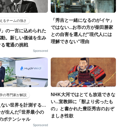
「秀吉と一緒になるのがイヤ」
えるチームの強さ
ではない...お市の方が柴田勝家
が」の一言に込められた
との自害を選んだ"現代人には
感動。新しい価値を生み
理解できない"理由
ける電通の挑戦
Sponsored
NHK大河ではとても放送できな
学の専門家が解説
い...宣教師に「獣より劣ったも
えない世界を計測する…
の」と書かれた豊臣秀吉のおぞ
ンが生んだ｢世界最小の
ましき性欲
｣のポテンシャル
Sponsored