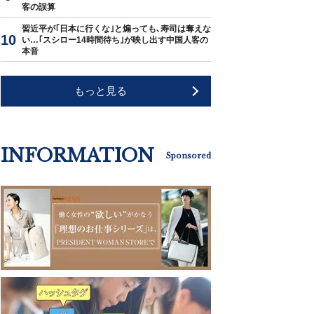
客の誤算
習近平が｢日本に行くな｣と煽っても､寿司は奪えな
い…｢スシロー14時間待ち｣が映し出す中国人客の
本音
もっと見る
INFORMATION
Sponsored