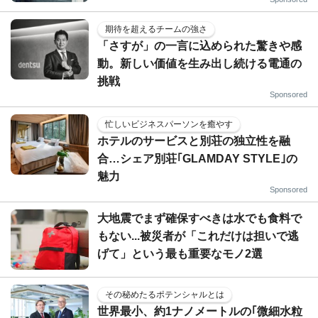
期待を超えるチームの強さ
「さすが」の一言に込められた驚きや感
動。新しい価値を生み出し続ける電通の
挑戦
Sponsored
忙しいビジネスパーソンを癒やす
ホテルのサービスと別荘の独立性を融
合…シェア別荘｢GLAMDAY STYLE｣の
魅力
Sponsored
大地震でまず確保すべきは水でも食料で
もない...被災者が「これだけは担いで逃
げて」という最も重要なモノ2選
その秘めたるポテンシャルとは
世界最小、約1ナノメートルの｢微細水粒