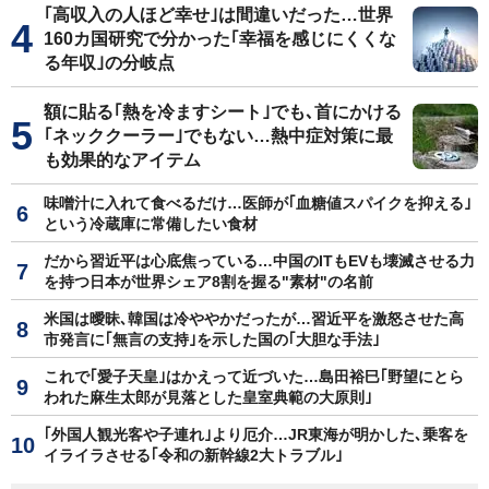
｢高収入の人ほど幸せ｣は間違いだった…世界
160カ国研究で分かった｢幸福を感じにくくな
る年収｣の分岐点
額に貼る｢熱を冷ますシート｣でも､首にかける
｢ネッククーラー｣でもない…熱中症対策に最
も効果的なアイテム
味噌汁に入れて食べるだけ…医師が｢血糖値スパイクを抑える｣
という冷蔵庫に常備したい食材
だから習近平は心底焦っている…中国のITもEVも壊滅させる力
を持つ日本が世界シェア8割を握る"素材"の名前
米国は曖昧､韓国は冷ややかだったが…習近平を激怒させた高
市発言に｢無言の支持｣を示した国の｢大胆な手法｣
これで｢愛子天皇｣はかえって近づいた…島田裕巳｢野望にとら
われた麻生太郎が見落とした皇室典範の大原則｣
｢外国人観光客や子連れ｣より厄介…JR東海が明かした､乗客を
イライラさせる｢令和の新幹線2大トラブル｣