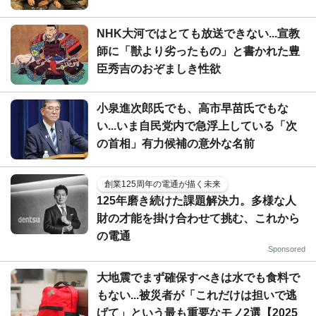
NHK大河ではとても放送できない...宣教
師に「獣より劣ったもの」と書かれた豊
臣秀吉のおぞましき性欲
小泉進次郎氏でも、高市早苗氏でもな
い...いま自民党内で急浮上している「次
の首相」有力候補の意外な名前
創業125周年の電通が描く未来
125年磨き続けた課題解決力。多様な人
財の才能を掛け合わせて挑む、これから
の電通
Sponsored
大地震でまず確保すべきは水でも食料で
もない...被災者が「これだけは担いで逃
げて」という最も重要なモノ2選【2025