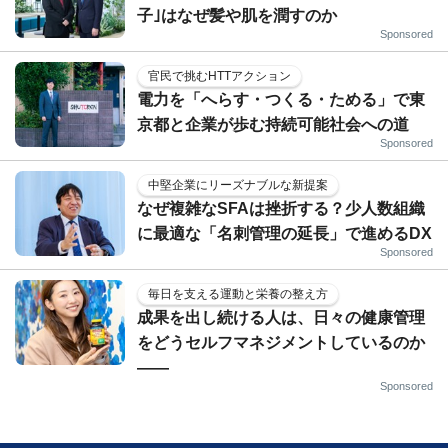
子｣はなぜ髪や肌を潤すのか
Sponsored
官民で挑むHTTアクション
電力を「へらす・つくる・ためる」で東
京都と企業が歩む持続可能社会への道
Sponsored
中堅企業にリーズナブルな新提案
なぜ複雑なSFAは挫折する？少人数組織
に最適な「名刺管理の延長」で進めるDX
Sponsored
毎日を支える運動と栄養の整え方
成果を出し続ける人は、日々の健康管理
をどうセルフマネジメントしているのか
——
Sponsored