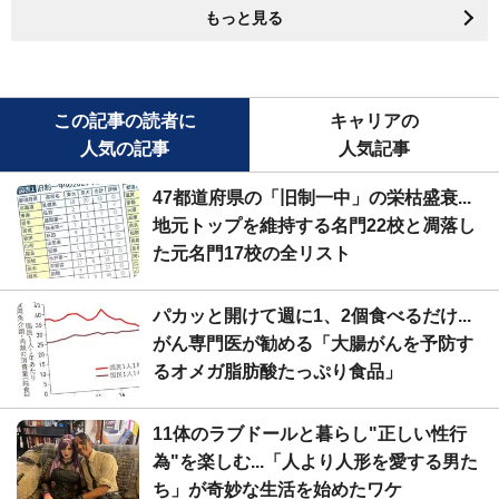
もっと見る
この記事の読者に
キャリアの
人気の記事
人気記事
47都道府県の「旧制一中」の栄枯盛衰...
地元トップを維持する名門22校と凋落し
た元名門17校の全リスト
パカッと開けて週に1、2個食べるだけ...
がん専門医が勧める「大腸がんを予防す
るオメガ脂肪酸たっぷり食品」
11体のラブドールと暮らし"正しい性行
為"を楽しむ...「人より人形を愛する男た
ち」が奇妙な生活を始めたワケ