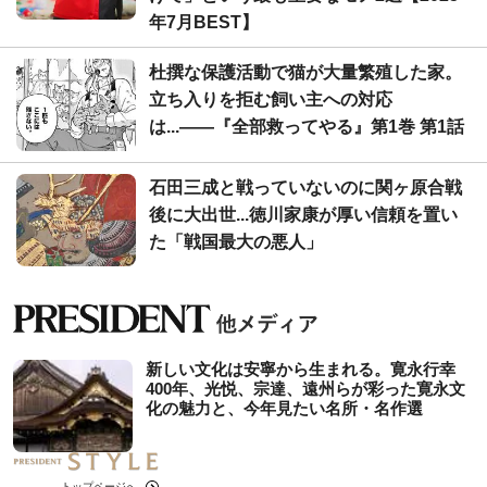
年7月BEST】
杜撰な保護活動で猫が大量繁殖した家。
立ち入りを拒む飼い主への対応
は...――『全部救ってやる』第1巻 第1話
石田三成と戦っていないのに関ヶ原合戦
後に大出世...徳川家康が厚い信頼を置い
た「戦国最大の悪人」
新しい文化は安寧から生まれる。寛永行幸
400年、光悦、宗達、遠州らが彩った寛永文
化の魅力と、今年見たい名所・名作選
トップページへ