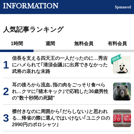
INFORMATION
Sponsored
人気記事ランキング
1時間
週間
無料会員
有料会員
信長を支える四天王の一人だったのに…秀吉
にハメられて｢清須会議｣に出席できなかった
武将の哀れな末路
耳の後ろから流血､指の肉をごっそり食べら
れ…クマに｢猪木キック｣で応戦した36歳男性
の"数十秒間の死闘"
襟付きなのに周囲から｢だらしない｣と思われ
る…帰省の際に選んではいけない｢ユニクロの
2990円のポロシャツ｣