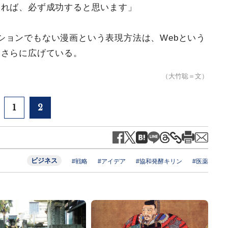
くれば、必ず成功すると思います」
ションでもない漫画という表現方法は、Webという
をさらに広げている。
（大竹聡＝文）
1
2
ビジネス
#戦略
#アイデア
#協和発酵キリン
#医薬