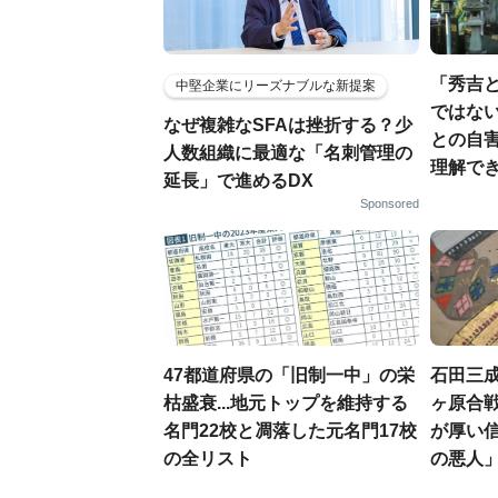
「秀吉
中堅企業にリーズナブルな新提案
ではない
なぜ複雑なSFAは挫折する？少
との自
人数組織に最適な「名刺管理の
理解でき
延長」で進めるDX
Sponsored
47都道府県の「旧制一中」の栄
石田三
枯盛衰...地元トップを維持する
ヶ原合戦
名門22校と凋落した元名門17校
が厚い
の全リスト
の悪人