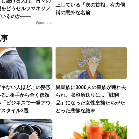
出し続ける人は、日々の
上している「次の首相」有力候
理をどうセルフマネジメ
補の意外な名前
ているのか——
Sponsored
記事
デキない人ほどこの髪形
異民族に3000人の皇族が連れ去
る...相手から全く信頼
られ、収容所送りに...「戦利
い「ビジネスで一発アウ
品」になった女性皇族たちがた
アスタイル3選
どった悲惨な結末