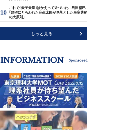
これで｢愛子天皇｣はかえって近づいた…島田裕巳
｢野望にとらわれた麻生太郎が見落とした皇室典範
の大原則｣
もっと見る
INFORMATION
Sponsored