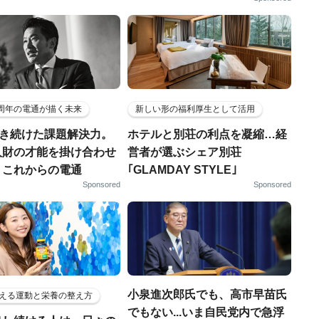
5周年の電通が描く未来
新しい形の福利厚生として活用
磨き続けた課題解決力。
ホテルと別荘の利点を凝縮…経
人財の才能を掛け合わせ
営者が選ぶシェア別荘
、これからの電通
｢GLAMDAY STYLE｣
Sponsored
Sponsored
小泉進次郎氏でも、高市早苗氏
える運動と栄養の整え方
でもない...いま自民党内で急浮