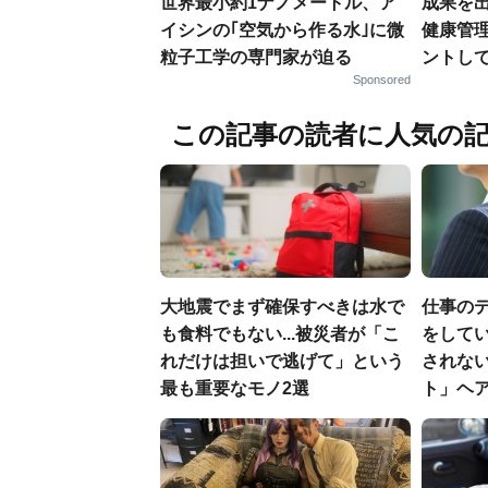
世界最小約1ナノメートル、ア
成果を
イシンの｢空気から作る水｣に微
健康管
粒子工学の専門家が迫る
ントし
Sponsored
この記事の読者に人気の
大地震でまず確保すべきは水で
仕事の
も食料でもない...被災者が「こ
をしてい
れだけは担いで逃げて」という
されな
最も重要なモノ2選
ト」ヘ