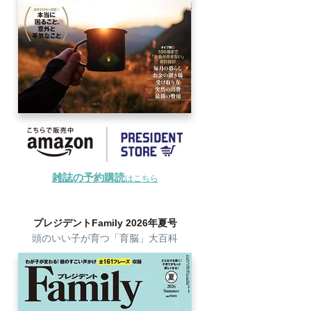
雑誌の予約購読
はこちら
プレジデントFamily 2026年夏号
頭のいい子が育つ「育脳」大百科