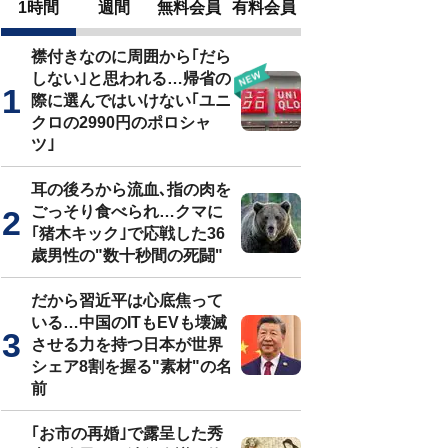
1時間
週間
無料会員
有料会員
襟付きなのに周囲から｢だら
しない｣と思われる…帰省の
際に選んではいけない｢ユニ
クロの2990円のポロシャ
ツ｣
耳の後ろから流血､指の肉を
ごっそり食べられ…クマに
｢猪木キック｣で応戦した36
歳男性の"数十秒間の死闘"
だから習近平は心底焦って
いる…中国のITもEVも壊滅
させる力を持つ日本が世界
シェア8割を握る"素材"の名
前
｢お市の再婚｣で露呈した秀