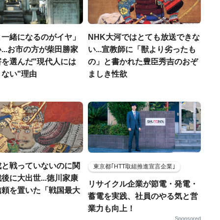
と一緒になるのがイヤ」
NHK大河ではとても放送できな
...お市の方が柴田勝家
い...宣教師に「獣より劣ったも
害を選んだ"現代人には
の」と書かれた豊臣秀吉のおぞ
ない"理由
ましき性欲
成と戦っていないのに関
東京都｢HTT取組推進宣言企業｣
後に大出世...徳川家康
リサイクル企業が節電・発電・
信頼を置いた「戦国最大
蓄電を実践、社員のやる気と営
」
業力も向上！
Sponsored