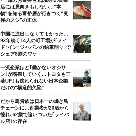
｢一流のお金持ち｣は銀座の高級
店には見向きもしない…"本
物"を知る富裕層が行きつく"究
極のスシ"の正体
中国に進出しなくてよかった…
93年続く14人の町工場が｢メイ
ド･イン･ジャパンの鉛筆削り｣で
シェア8割のワケ
一流企業ほど｢働かないオジサ
ン｣が増殖していく…トヨタも三
菱UFJも逃れられない日本企業
だけの"構造的欠陥"
だから鳥貴族は日本一の焼き鳥
チェーンに…創業者が20歳から
憧れ､62歳で追いついた｢ライバ
ル店｣の存在