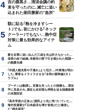
吉の腹黒さ…清須会議の約
束を守ったのに､滅亡に追い
込まれた柴田勝家の"急所"
額に貼る｢熱を冷ますシー
ト｣でも､首にかける｢ネック
クーラー｣でもない…熱中症
対策に最も効果的なアイテ
ム
妻を自害に追い込んだ三成を夫は許さなかった…
信長の命で結婚､本能寺の変で引き裂かれた戦国一
の熱愛夫婦
｢外国人観光客や子連れ｣より厄介…JR東海が明か
した､乗客をイライラさせる｢令和の新幹線2大ト
ラブル｣
プーチンは動揺し､言葉を失ったとの指摘も…習近
平に見放され､側近も友好国も停戦を迫る独裁政権
の末期症状
｢高市早苗の正体｣に国民より先に気づいていた…
海外投資家が｢日本経済を壊す首相｣だと確信し
た"残念発言"