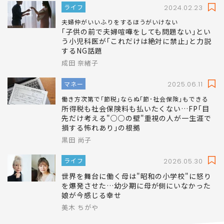
ライフ
2024.02.23
夫婦仲がいいふりをするほうがいけない
｢子供の前で夫婦喧嘩をしても問題ない｣とい
う小児科医が｢これだけは絶対に禁止｣と力説
するNG話題
成田 奈緒子
マネー
2025.06.11
働き方次第で｢節税｣ならぬ｢節･社会保険｣もできる
所得税も社会保険料も払いたくない…FP｢目
先だけ考える"○○の壁"重視の人が一生涯で
損する怖れあり｣の根拠
黒田 尚子
ライフ
2026.05.30
世界を舞台に働く母は"昭和の小学校"に怒り
を爆発させた…幼少期に母が側にいなかった
娘が今感じる幸せ
美木 ちがや