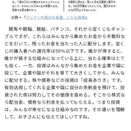
出典＝『
パックンの森のお金塾 こども投資
』
競馬や競輪、競艇、パチンコ、それから宝くじもギャン
ブルですが、これらはみんなから集めたお金から手数料な
どを引いて、残ったお金を当たった人に配分します。宝く
じの購入者への還元率は50％以下です。誰かが得すると、
誰かが損する仕組みになっている上に、当たる確率はとて
も低く、一方、投資はみんなから集めたお金を企業や国に
投じて、企業や国がそれを育てて大きくしてから、みんな
に配分する。株や債券などの投資は「成長ありき」です。
有効活用してくれる企業や国に自分の余剰金を預けて、投
資された側は努力してその価値を高める。そこから株式な
ら配当金、債券なら利息を払ってもらえる。つまり投資
は、みんなが幸せになる仕組みなのです。その違いを理解
して、お子さんにも伝えてほしいですね。