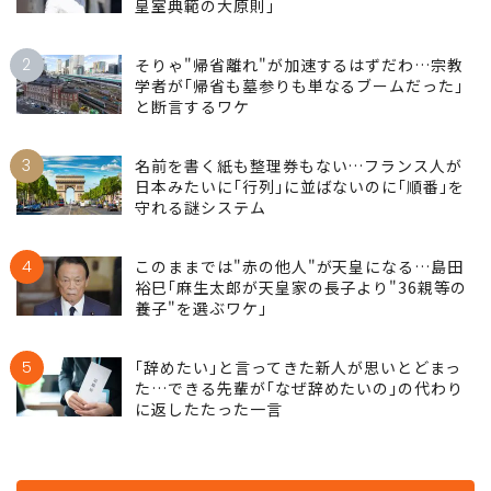
皇室典範の大原則｣
2
そりゃ"帰省離れ"が加速するはずだわ…宗教
学者が｢帰省も墓参りも単なるブームだった｣
と断言するワケ
3
名前を書く紙も整理券もない…フランス人が
日本みたいに｢行列｣に並ばないのに｢順番｣を
守れる謎システム
4
このままでは"赤の他人"が天皇になる…島田
裕巳｢麻生太郎が天皇家の長子より"36親等の
養子"を選ぶワケ｣
5
｢辞めたい｣と言ってきた新人が思いとどまっ
た…できる先輩が｢なぜ辞めたいの｣の代わり
に返したたった一言