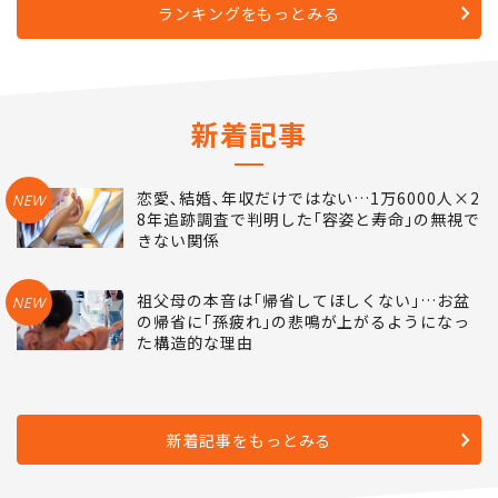
ランキングをもっとみる
新着記事
恋愛､結婚､年収だけではない…1万6000人×2
NEW
8年追跡調査で判明した｢容姿と寿命｣の無視で
きない関係
祖父母の本音は｢帰省してほしくない｣…お盆
NEW
の帰省に｢孫疲れ｣の悲鳴が上がるようになっ
た構造的な理由
新着記事をもっとみる