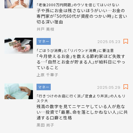
｢老後2000万円問題｣のウソを信じてはいけない
子や孫にお金は残さないほうがいい…お金の
専門家が｢50代60代が資産のつかい時｣と言い
切る深い理由
井戸 美枝
マネー
2025.05.23
｢ごほうび消費｣と｢リバウンド消費｣に要注意
｢今月使えるお金｣を数える節約家ほど失敗す
る…｢自然とお金が貯まる人｣が給料日にやっ
ていること
上原 千華子
マネー
2025.05.29
｢行きつけのお店に行く派｣｢定食より丼派｣の人もリ
スク大
残高の数字を見てニヤニヤしている人が危な
い…投資で｢最悪､命を落としかねない人｣に共
通する口癖と性格
黒田 尚子