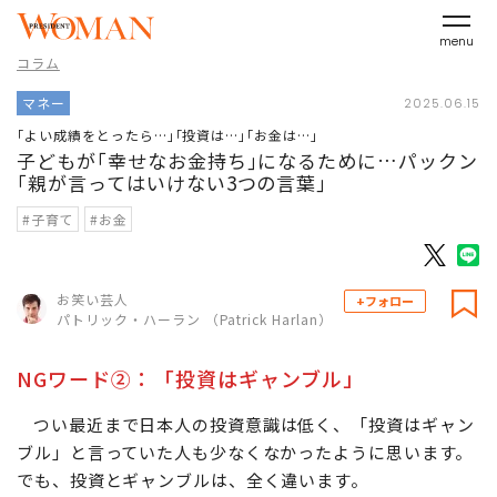
menu
コラム
マネー
2025.06.15
｢よい成績をとったら…｣｢投資は…｣｢お金は…｣
子どもが｢幸せなお金持ち｣になるために…パックン
｢親が言ってはいけない3つの言葉｣
#子育て
#お金
お笑い芸人
+フォロー
パトリック・ハーラン （Patrick Harlan）
NGワード②：「投資はギャンブル」
つい最近まで日本人の投資意識は低く、「投資はギャン
ブル」と言っていた人も少なくなかったように思います。
でも、投資とギャンブルは、全く違います。