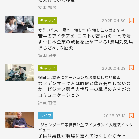
｢イベント開催｣や｢飲み会｣が悪いわけではない
だから若手がどんどん辞める…｢手書きのバー
スデーカードを送り社員旅行を開催する｣社長
に欠けている視点
安東 邦彦
キャリア
2025.04.30
そういう人に限って何もせず､何も生み出さない
若手のアイデアを｢コストが高い｣の一言で潰
す…日本企業の成長を止めている｢費用対効果
おじさん｣の厄災
坂田 良平
キャリア
2025.04.23
根回し､飲みにケーションを必要としない秘密
なぜデンマーク人は同僚と飲み会をしないの
か…ビジネス競争力世界一の職場のさすがの
コミュニケーション
針貝 有佳
ライフ
2025.07.13