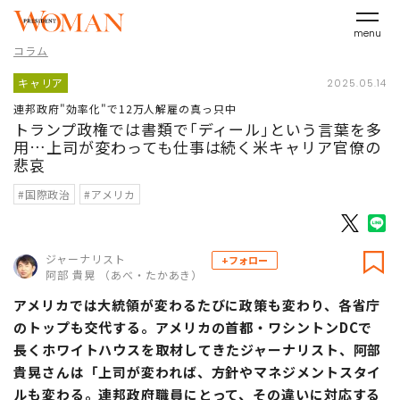
menu
コラム
キャリア
2025.05.14
連邦政府"効率化"で12万人解雇の真っ只中
トランプ政権では書類で｢ディール｣という言葉を多
用…上司が変わっても仕事は続く米キャリア官僚の
悲哀
#国際政治
#アメリカ
ジャーナリスト
+フォロー
阿部 貴晃 （あべ・たかあき）
アメリカでは大統領が変わるたびに政策も変わり、各省庁
のトップも交代する。アメリカの首都・ワシントンDCで
長くホワイトハウスを取材してきたジャーナリスト、阿部
貴晃さんは「上司が変われば、方針やマネジメントスタイ
ルも変わる。連邦政府職員にとって、その違いに対応する