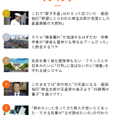
ランキング
1
これで｢愛子天皇｣はかえって近づいた…島田
裕巳｢野望にとらわれた麻生太郎が見落とした
皇室典範の大原則｣
2
そりゃ"帰省離れ"が加速するはずだわ…宗教
学者が｢帰省も墓参りも単なるブームだった｣
と断言するワケ
3
名前を書く紙も整理券もない…フランス人が
日本みたいに｢行列｣に並ばないのに｢順番｣を
守れる謎システム
4
このままでは"赤の他人"が天皇になる…島田
裕巳｢麻生太郎が天皇家の長子より"36親等の
養子"を選ぶワケ｣