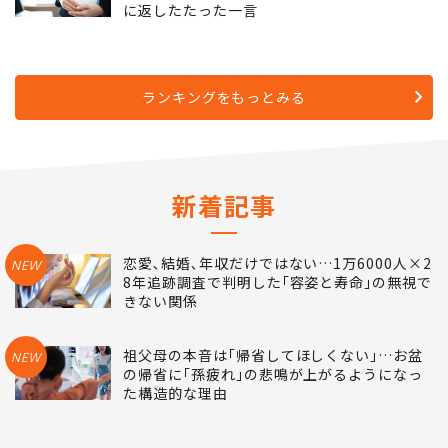
5
｢辞めたい｣と言ってきた新人が思いとどまっ
た…できる先輩が｢なぜ辞めたいの｣の代わり
に返したたった一言
ランキングをもっとみる
新着記事
恋愛､結婚､年収だけではない…1万6000人×2
NEW
8年追跡調査で判明した｢容姿と寿命｣の無視で
きない関係
祖父母の本音は｢帰省してほしくない｣…お盆
NEW
の帰省に｢孫疲れ｣の悲鳴が上がるようになっ