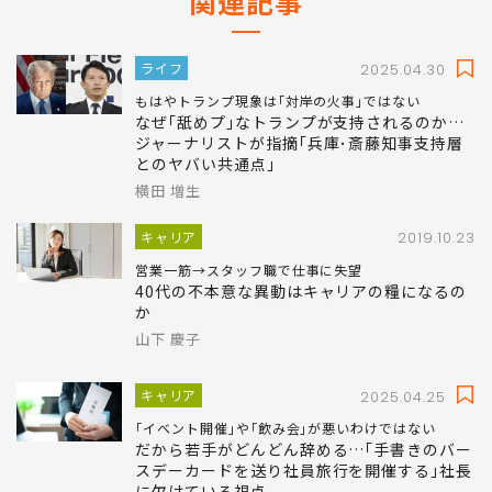
関連記事
ライフ
2025.04.30
もはやトランプ現象は｢対岸の火事｣ではない
なぜ｢舐めプ｣なトランプが支持されるのか…
ジャーナリストが指摘｢兵庫･斎藤知事支持層
とのヤバい共通点｣
横田 増生
キャリア
2019.10.23
営業一筋→スタッフ職で仕事に失望
40代の不本意な異動はキャリアの糧になるの
か
山下 慶子
キャリア
2025.04.25