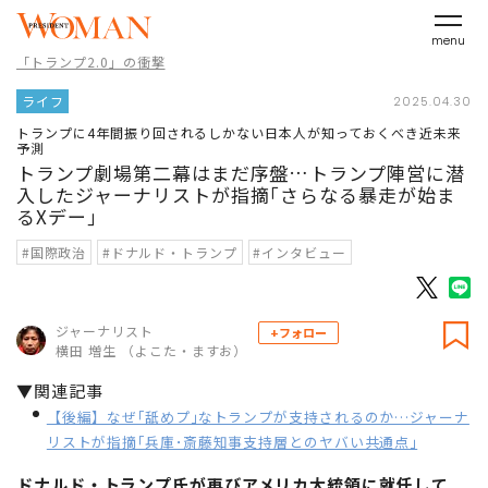
menu
「トランプ2.0」の衝撃
ライフ
2025.04.30
トランプに4年間振り回されるしかない日本人が知っておくべき近未来
予測
トランプ劇場第二幕はまだ序盤…トランプ陣営に潜
入したジャーナリストが指摘｢さらなる暴走が始ま
るXデー｣
#国際政治
#ドナルド・トランプ
#インタビュー
ジャーナリスト
+フォロー
横田 増生 （よこた・ますお）
▼関連記事
【後編】なぜ｢舐めプ｣なトランプが支持されるのか…ジャーナ
リストが指摘｢兵庫･斎藤知事支持層とのヤバい共通点｣
ドナルド・トランプ氏が再びアメリカ大統領に就任して