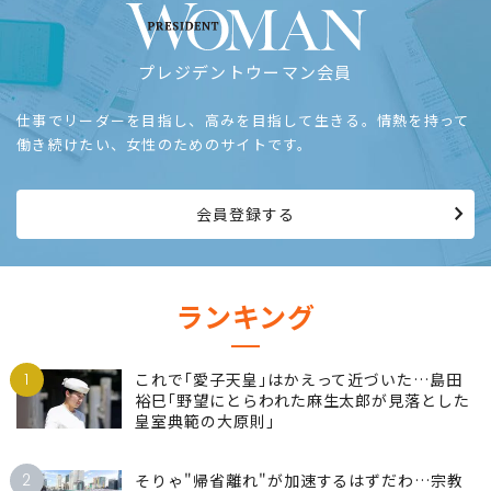
プレジデントウーマン会員
仕事でリーダーを目指し、高みを目指して生きる。情熱を持って
働き続けたい、女性のためのサイトです。
会員登録する
ランキング
1
これで｢愛子天皇｣はかえって近づいた…島田
裕巳｢野望にとらわれた麻生太郎が見落とした
皇室典範の大原則｣
2
そりゃ"帰省離れ"が加速するはずだわ…宗教