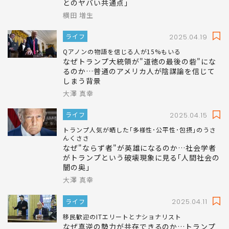
とのヤバい共通点｣
横田 増生
ライフ
2025.04.19
Qアノンの物語を信じる人が15%もいる
なぜトランプ大統領が"道徳の最後の砦"にな
るのか…普通のアメリカ人が陰謀論を信じて
しまう背景
大澤 真幸
ライフ
2025.04.15
トランプ人気が晒した｢多様性･公平性･包摂｣のうさ
んくささ
なぜ"ならず者"が英雄になるのか…社会学者
がトランプという破壊現象に見る｢人間社会の
闇の奥｣
大澤 真幸
ライフ
2025.04.11
移民歓迎のITエリートとナショナリスト
なぜ真逆の勢力が共存できるのか…トランプ