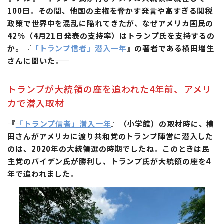
100日。その間、他国の主権を脅かす発言や高すぎる関税
政策で世界中を混乱に陥れてきたが、なぜアメリカ国民の
42％（4月21日発表の支持率）はトランプ氏を支持するの
か。『
「トランプ信者」潜入一年
』の著者である横田増生
さんに聞いた――。
トランプが大統領の座を追われた4年前、アメリ
カで潜入取材
『
「トランプ信者」潜入一年
』（小学館）の取材時に、横
田さんがアメリカに渡り共和党のトランプ陣営に潜入した
のは、2020年の大統領選の時期でしたね。このときは民
主党のバイデン氏が勝利し、トランプ氏が大統領の座を4
年で追われました。