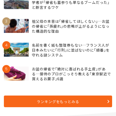
学者が｢帰省も墓参りも単なるブームだった｣
と断言するワケ
3
祖父母の本音は｢帰省してほしくない｣…お盆
の帰省に｢孫疲れ｣の悲鳴が上がるようになっ
た構造的な理由
4
名前を書く紙も整理券もない…フランス人が
日本みたいに｢行列｣に並ばないのに｢順番｣を
守れる謎システム
5
お盆の帰省で｢絶対に喜ばれる手土産｣があ
る…接待のプロがこっそり教える｢東京駅近で
買えるお菓子｣6選
ランキングをもっとみる