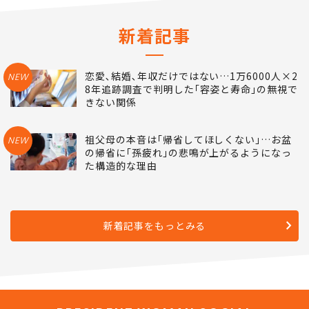
新着記事
恋愛､結婚､年収だけではない…1万6000人×2
NEW
8年追跡調査で判明した｢容姿と寿命｣の無視で
きない関係
祖父母の本音は｢帰省してほしくない｣…お盆
NEW
の帰省に｢孫疲れ｣の悲鳴が上がるようになっ
た構造的な理由
新着記事をもっとみる