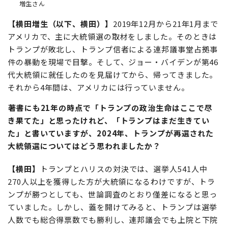
増生さん
【横田増生（以下、横田）】
2019年12月から21年1月まで
アメリカで、主に大統領選の取材をしました。そのときは
トランプが敗北し、トランプ信者による連邦議事堂占拠事
件の暴動を現場で目撃。そして、ジョー・バイデンが第46
代大統領に就任したのを見届けてから、帰ってきました。
それから4年間は、アメリカには行っていません。
著書にも21年の時点で「トランプの政治生命はここで尽
き果てた」と思ったけれど、「トランプはまだ生きてい
た」と書いていますが、2024年、トランプが再選された
大統領選についてはどう思われましたか？
【横田】
トランプとハリスの対決では、選挙人541人中
270人以上を獲得した方が大統領になるわけですが、トラ
ンプが勝つとしても、世論調査のとおり僅差になると思っ
ていました。しかし、蓋を開けてみると、トランプは選挙
人数でも総合得票数でも勝利し、連邦議会でも上院と下院