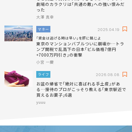
劇場のカラクリは｢共通の敵｣への強い恨みだ
った
大澤 真幸
マネー
2025.04.19
｢資金は逃げる時は早い｣を肝に銘じよ
東京のマンションバブルついに崩壊か…トラ
ンプ関税で乱高下の日本｢ビル価格7億円
￫7000万円引き｣の衝撃
小宮 一慶
ライフ
2026.08.08
お盆の帰省で｢絶対に喜ばれる手土産｣があ
る…接待のプロがこっそり教える｢東京駅近で
買えるお菓子｣6選
yuuu