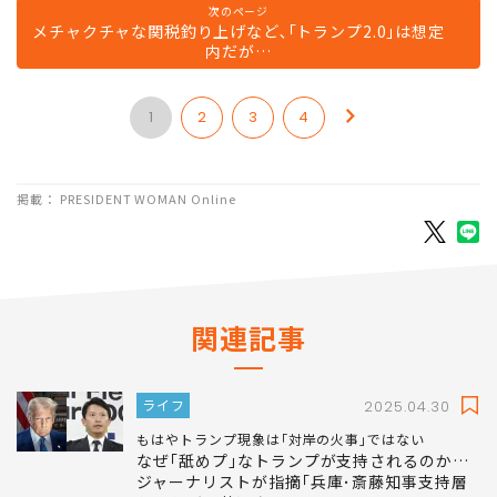
次のページ
メチャクチャな関税釣り上げなど､｢トランプ2.0｣は想定
内だが…
1
2
3
4
掲載： PRESIDENT WOMAN Online
関連記事
ライフ
2025.04.30
もはやトランプ現象は｢対岸の火事｣ではない
なぜ｢舐めプ｣なトランプが支持されるのか…
ジャーナリストが指摘｢兵庫･斎藤知事支持層