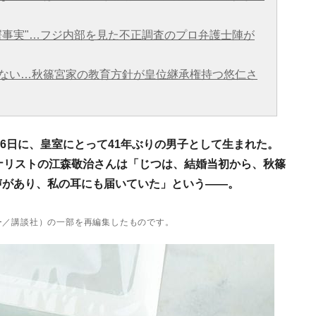
愕事実"…フジ内部を見た不正調査のプロ弁護士陣が
ない…秋篠宮家の教育方針が皇位継承権持つ悠仁さ
月6日に、皇室にとって41年ぶりの男子として生まれた。
ナリストの江森敬治さんは「じつは、結婚当初から、秋篠
声があり、私の耳にも届いていた」という――。
ー／講談社）の一部を再編集したものです。