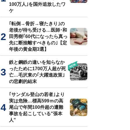
100万人｣を国外追放したワ
ケ
｢転倒→骨折→寝たきり｣の
老後が待ち受ける…医師･和
田秀樹｢60代になったら真っ
先に断捨離すべきもの｣【定
年後の黄金期3選】
鉄と鋼鉄の違いを知らなか
ったために1700万人超が死
亡…毛沢東の｢大躍進政策｣
の悲劇的結末
｢サンダル登山の若者｣より
実は危険…標高599ｍの高
尾山で年間100件超の遭難
事故を起こしている"張本
人"