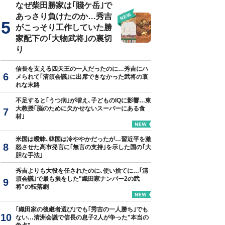
なぜ柴田勝家は｢賤ケ岳｣で
あっさり負けたのか…秀吉
がこっそり工作していた勝
家配下の｢大物武将｣の裏切
り
信長を支える四天王の一人だったのに…秀吉にハ
メられて｢清須会議｣に出席できなかった武将の哀
れな末路
不足すると｢うつ病｣が増え､子どものIQに影響…東
大教授｢脳のために欠かせないスーパーにある食
材｣
米国は曖昧､韓国は冷ややかだったが…習近平を激
怒させた高市発言に｢無言の支持｣を示した国の｢大
胆な手法｣
秀吉よりも大役を任されたのに､使い捨てに…｢清
須会議｣で最も損をした"織田家ナンバー2の武
将"の転落劇
｢織田家の後継者選び｣でも｢秀吉の一人勝ち｣でも
ない…清洲会議で信長の息子2人が争った"本当の