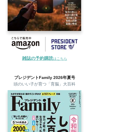
雑誌の予約購読
はこちら
プレジデントFamily 2026年夏号
頭のいい子が育つ「育脳」大百科