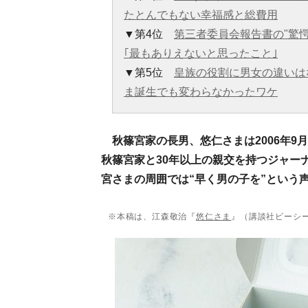
たとんでもない幸福感と総費用
▼第4位
第三者委員会報告書の"驚
｢最もありえないと思ったこと｣
▼第5位
皇族の役割に男女の違いは
ま誕生でも変わらなかったワケ
秋篠宮家の長男、悠仁さまは2006年9
秋篠宮家と30年以上の親交を持つジャー
宮さまの周囲では“早く男の子を”という
※本稿は、江森敬治『
悠仁さま
』（講談社ビーシ