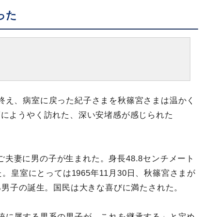
った
終え、病室に戻った紀子さまを秋篠宮さまは温かく
葉にようやく訪れた、深い安堵感が感じられた
篠宮ご夫妻に男の子が生まれた。身長48.8センチメート
。皇室にとっては1965年11月30日、秋篠宮さまが
る男子の誕生。国民は大きな喜びに満たされた。
統に属する男系の男子が、これを継承する」と定め