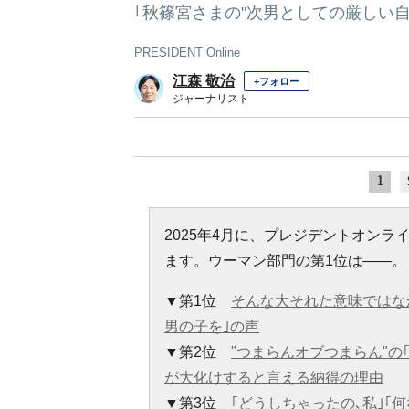
｢秋篠宮さまの"次男としての厳しい自
PRESIDENT Online
江森 敬治
+フォロー
ジャーナリスト
1
2025年4月に、プレジデントオン
ます。ウーマン部門の第1位は――。
▼第1位
そんな大それた意味ではな
男の子を｣の声
▼第2位
"つまらんオブつまらん"の
が大化けすると言える納得の理由
▼第3位
｢どうしちゃったの､私｣｢