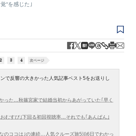
覚"を感じた｣
2
3
4
次ページ
ラインで反響の大きかった人気記事ベスト5をお送りし
かった…秋篠宮家で結婚当初からあがっていた｢早く
｢おむすび｣下回る初回視聴率…それでも｢あんぱん｣
何なのココは｣の連続…人気クルーズ旅5泊6日でわかっ