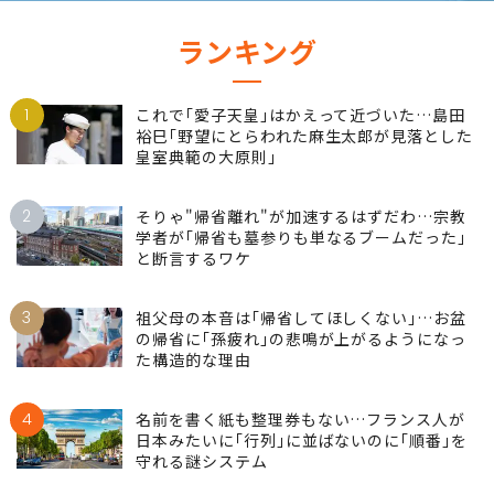
ランキング
1
これで｢愛子天皇｣はかえって近づいた…島田
裕巳｢野望にとらわれた麻生太郎が見落とした
皇室典範の大原則｣
2
そりゃ"帰省離れ"が加速するはずだわ…宗教
学者が｢帰省も墓参りも単なるブームだった｣
と断言するワケ
3
祖父母の本音は｢帰省してほしくない｣…お盆
の帰省に｢孫疲れ｣の悲鳴が上がるようになっ
た構造的な理由
4
名前を書く紙も整理券もない…フランス人が
日本みたいに｢行列｣に並ばないのに｢順番｣を
守れる謎システム