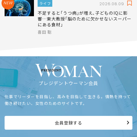
NEW
ライフ
2026.08.09
不足すると｢うつ病｣が増え､子どものIQに影
響…東大教授｢脳のために欠かせないスーパー
にある食材｣
喜田 聡
プレジデントウーマン会員
仕事でリーダーを目指し、高みを目指して生きる。情熱を持って
働き続けたい、女性のためのサイトです。
会員登録する