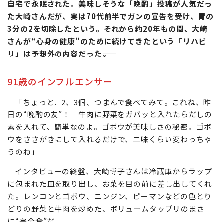
自宅で永眠された。美味しそうな「晩酌」投稿が人気だっ
た大崎さんだが、実は70代前半でガンの宣告を受け、胃の
3分の2を切除したという。それから約20年もの間、大崎
さんが“心身の健康”のために続けてきたという「リハビ
リ」は予想外の内容だった――。
91歳のインフルエンサー
「ちょっと、2、3個、つまんで食べてみて。これね、昨
日の“晩酌の友”！ 牛肉に野菜をガバッと入れたらだしの
素を入れて、簡単なのよ。ゴボウが美味しさの秘密。ゴボ
ウをささがきにして入れるだけで、二味くらい変わっちゃ
うのね」
インタビューの終盤、大崎博子さんは冷蔵庫からラップ
に包まれた皿を取り出し、お菜を目の前に差し出してくれ
た。レンコンとゴボウ、ニンジン、ピーマンなどの色とり
どりの野菜と牛肉を炒めた、ボリュームタップリのまさ
に“完全食”だ。