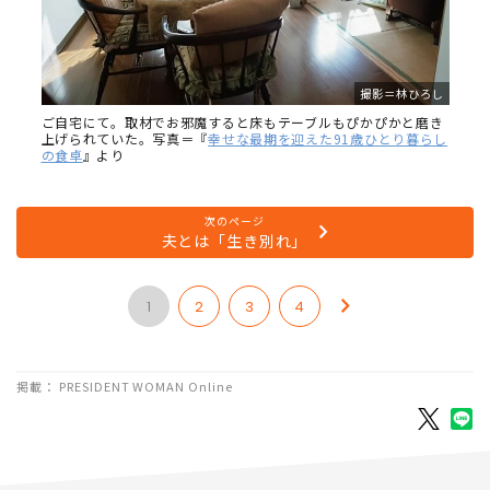
撮影＝林ひろし
ご自宅にて。取材でお邪魔すると床もテーブルもぴかぴかと磨き
上げられていた。写真＝『
幸せな最期を迎えた91歳ひとり暮らし
の食卓
』より
次のページ
夫とは「生き別れ」
1
2
3
4
掲載： PRESIDENT WOMAN Online