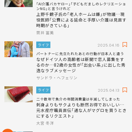
｢AI介護バカヤロー｣｢子どもだましのレクリエーショ
ンNG｣と言うけれど
上野千鶴子氏の｢老人ホームは嫌｣が物議…現
役医師｢公費による延命と手厚い介護は見直す
時期がきている｣
筒井 冨美
ライフ
2025.04.16
パートナーに先立たれたあとの行動が日本人と違う
なぜドイツ人の高齢者は新聞で恋人募集をす
るのか…82歳の女性が｢出会い系｣に出した秀
逸なラブメッセージ
サンドラ・ヘフェリン
ライフ
2025.04.13
二十数年で魚介の年間消費量は半減してしまった
刺身よりもサクよりも断然お得でおいしい…
元水産庁職員直伝｢通な人がマグロを買うとき
にするリクエスト｣
大宮 冬洋