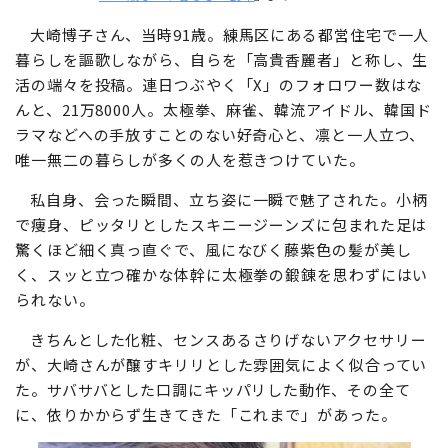
大崎博子さん、当時91歳。練馬区にある都営住宅で一人
暮らしを謳歌しながら、自らを「高貴香麗者」と称し、生
活の端々を投稿。連日つぶやく「X」のフォロワー数はな
んと、21万8000人。太極拳、麻雀、韓流アイドル、韓国ド
ラマなどへの手放すことのない好奇心と、凛と一人立つ、
唯一無二の暮らしが多くの人を惹きつけていた。
私自身、会った瞬間、立ち姿に一瞬で魅了された。小柄
で痩身、ピッタリとしたスキニージーンズに包まれた足は
驚くほど細く真っ直ぐで、風になびく藤紫色の髪が美し
く、スッと立つ確かな体幹に太極拳の鍛錬を思わずにはい
られない。
きちんとした化粧、センスあるさりげないアクセサリー
が、大崎さんが醸すキリリとした雰囲気によく似合ってい
た。サバサバとした口調にキッパリした動作、その全て
に、依りかからず生きてきた「これまで」があった。