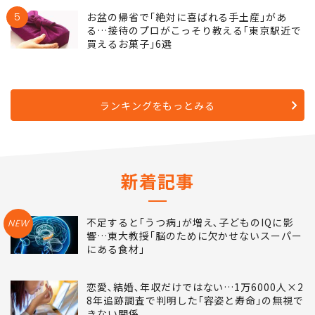
5
お盆の帰省で｢絶対に喜ばれる手土産｣があ
る…接待のプロがこっそり教える｢東京駅近で
買えるお菓子｣6選
ランキングをもっとみる
新着記事
不足すると｢うつ病｣が増え､子どものIQに影
NEW
響…東大教授｢脳のために欠かせないスーパー
にある食材｣
恋愛､結婚､年収だけではない…1万6000人×2
8年追跡調査で判明した｢容姿と寿命｣の無視で
きない関係