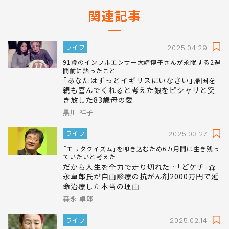
関連記事
ライフ
2025.04.29
91歳のインフルエンサー大崎博子さんが永眠する2週
間前に語ったこと
｢あなたはずっとイギリスにいなさい｣帰国を
親も喜んでくれると考えた娘をピシャリと突
き放した83歳母の愛
黒川 祥子
ライフ
2025.03.27
｢モリタクイズム｣を叩き込むため6カ月間は生き残っ
ていたいと考えた
だから人生を全力で走り切れた…｢どケチ｣森
永卓郎氏が自由診療の抗がん剤2000万円で延
命治療した本当の理由
森永 卓郎
ライフ
2025.02.14