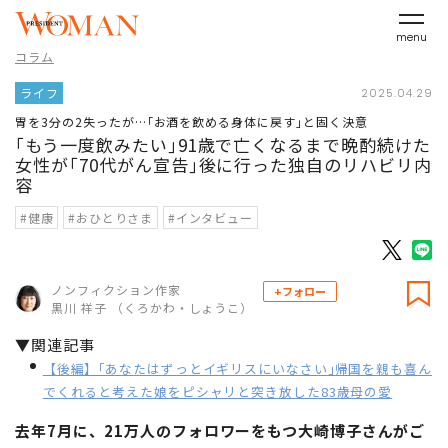
menu
コラム
ライフ
2025.04.29
胃を3分の2失ったが…｢お酒を飲める身体に戻す｣と固く決意
｢もう一度飲みたい｣91歳で亡くなるまで晩酌続けた
女性が｢70代がん宣告｣後に行った独自のリハビリ内
容
#健康
#おひとりさま
#インタビュー
ノンフィクション作家
+フォロー
黒川 祥子 （くろかわ・しょうこ）
▼関連記事
【後編】｢あなたはずっとイギリスにいなさい｣帰国を親も喜ん
でくれると考えた娘をピシャリと突き放した83歳母の愛
去年7月に、21万人のフォロワーをもつ大崎博子さんがご