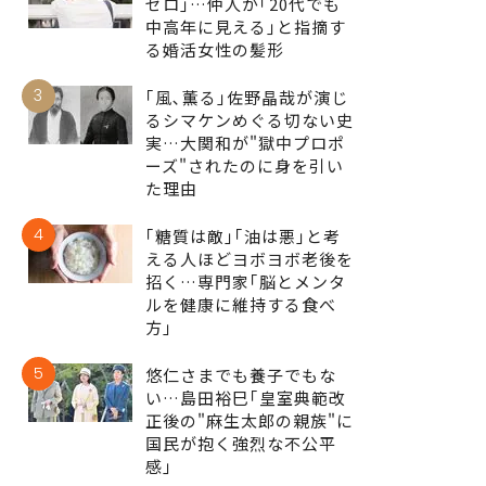
ゼロ｣…仲人が｢20代でも
中高年に見える｣と指摘す
る婚活女性の髪形
3
｢風､薫る｣佐野晶哉が演じ
るシマケンめぐる切ない史
実…大関和が"獄中プロポ
ーズ"されたのに身を引い
た理由
4
｢糖質は敵｣｢油は悪｣と考
える人ほどヨボヨボ老後を
招く…専門家｢脳とメンタ
ルを健康に維持する食べ
方｣
5
悠仁さまでも養子でもな
い…島田裕巳｢皇室典範改
正後の"麻生太郎の親族"に
国民が抱く強烈な不公平
感｣