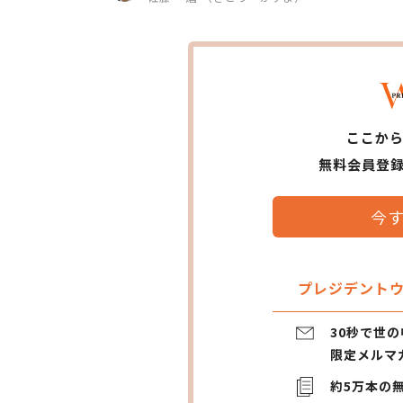
ここか
無料会員登
今
プレジデントウ
30秒で世
限定メルマ
約5万本の