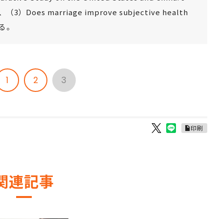
1)、（3）Does marriage improve subjective health
がある。
1
2
3
印刷
関連記事