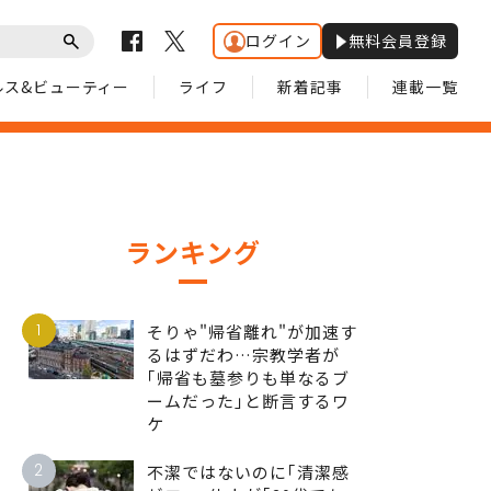
ログイン
無料会員登録
ルス&ビューティー
ライフ
新着記事
連載一覧
ランキング
1
そりゃ"帰省離れ"が加速す
るはずだわ…宗教学者が
｢帰省も墓参りも単なるブ
ームだった｣と断言するワ
ケ
2
不潔ではないのに｢清潔感