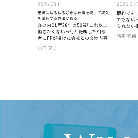
2025.03.11
2026.07.
老後はゆるゆる好きな仕事を続けて収入
節約でも
を確保する方法がある
でもない
丸の内OL歴28年の50歳｢これ以上
られない
働きたくないっ!｣と絶叫した相談
橋本 絵美
者にFPが授けた会社との交渉内容
山口 京子