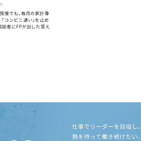
31
､我慢でも､毎月の家計簿
…｢コンビニ通い｣を止め
相談者にFPが出した答え
仕事でリーダーを目指し
熱を持って働き続けたい