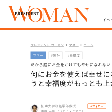
イベ
プレジデント ウーマン
マネー
コラム
マネー
#家計
#幸福度
だから庭にお金をかけても幸せになれない
何にお金を使えば幸せに
うと幸福度がもっとも上
拓殖大学政経学部教授
+フォロー
佐藤 一磨 （さとう・かずま）