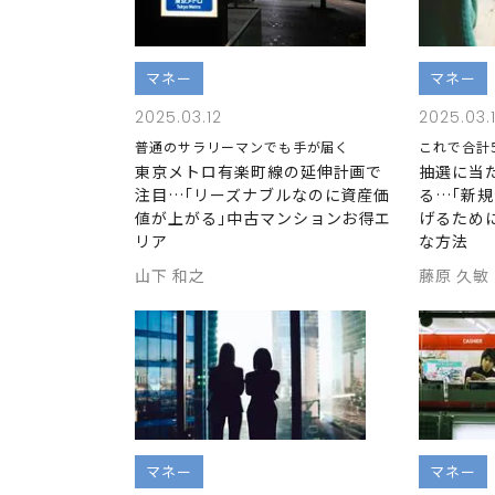
マネー
マネー
2025.03.12
2025.03.
普通のサラリーマンでも手が届く
これで合計
東京メトロ有楽町線の延伸計画で
抽選に当
注目…｢リーズナブルなのに資産価
る…｢新
値が上がる｣中古マンションお得エ
げるため
リア
な方法
山下 和之
藤原 久敏
マネー
マネー