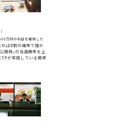
12
500万円の利益を確保した
たれば8割の確率で儲か
規公開株｣の当選勝率を上
にFPが実践している簡単