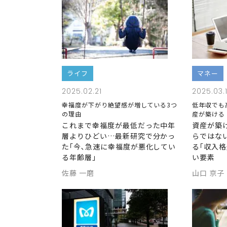
ライフ
マネー
2025.02.21
2025.03.
幸福度が下がり絶望感が増している3つ
低年収でも
の理由
産が築ける
これまで幸福度が最低だった中年
資産が築
層よりひどい…最新研究で分かっ
らではな
た｢今､急速に幸福度が悪化してい
る｢収入
る年齢層｣
い要素
佐藤 一磨
山口 京子