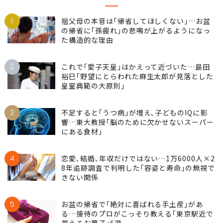
1
祖父母の本音は｢帰省してほしくない｣…お盆
の帰省に｢孫疲れ｣の悲鳴が上がるようになっ
た構造的な理由
2
これで｢愛子天皇｣はかえって近づいた…島田
裕巳｢野望にとらわれた麻生太郎が見落とした
皇室典範の大原則｣
3
不足すると｢うつ病｣が増え､子どものIQに影
響…東大教授｢脳のために欠かせないスーパー
にある食材｣
4
恋愛､結婚､年収だけではない…1万6000人×2
8年追跡調査で判明した｢容姿と寿命｣の無視で
きない関係
5
お盆の帰省で｢絶対に喜ばれる手土産｣があ
る…接待のプロがこっそり教える｢東京駅近で