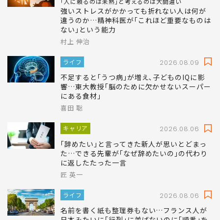
｢人に頼るのは未熟｣と考えるのは大間違い
強いストレスがかかっても折れない人は何が
違うのか…精神科医が｢これほど重要なものは
ない｣という能力
村上 伸治
ライフ
2026.08.09
不足すると｢うつ病｣が増え､子どものIQに影
響…東大教授｢脳のために欠かせないスーパー
にある食材｣
喜田 聡
キャリア
2026.08.06
｢辞めたい｣と言ってきた新人が思いとどまっ
た…できる先輩が｢なぜ辞めたいの｣の代わり
に返したたった一言
匠 英一
ライフ
2026.08.06
名前を書く紙も整理券もない…フランス人が
日本みたいに｢行列｣に並ばないのに｢順番｣を