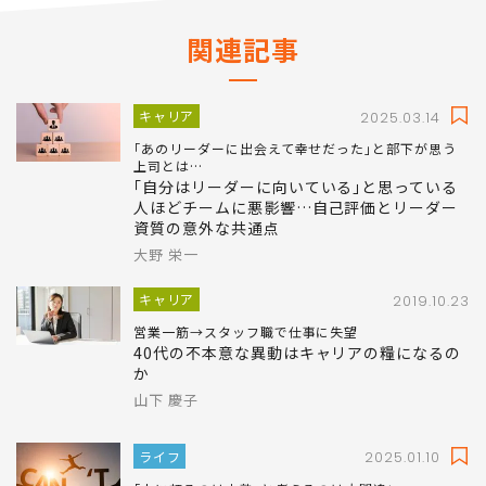
関連記事
キャリア
2025.03.14
｢あのリーダーに出会えて幸せだった｣と部下が思う
上司とは…
｢自分はリーダーに向いている｣と思っている
人ほどチームに悪影響…自己評価とリーダー
資質の意外な共通点
大野 栄一
キャリア
2019.10.23
営業一筋→スタッフ職で仕事に失望
40代の不本意な異動はキャリアの糧になるの
か
山下 慶子
ライフ
2025.01.10