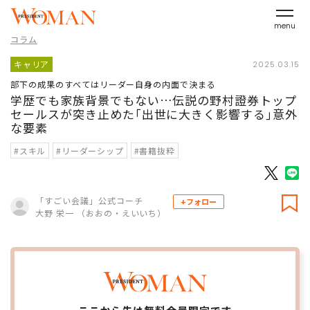
menu
コラム
キャリア
2025.03.15
部下の成果のすべてはリーダー自身の内面で決まる
学歴でも家族背景でもない…伝説の野村證券トップ
セールスが突き止めた｢出世に大きく影響する｣意外
な要素
#スキル
#リーダーシップ
#書籍抜粋
「すごい会議」公式コーチ
+フォロー
大野 栄一 （おおの・えいいち）