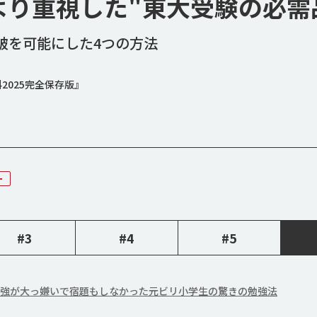
より重視した"東大受験の必需
破を可能にした4つの方法
2025完全保存版』
ー
#3
#4
#5
｣勉強が大っ嫌いで宿題もしなかった元ビリ小学生の驚きの勉強法