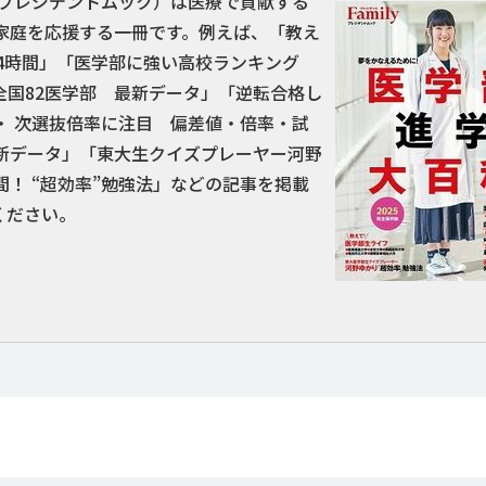
プレジデントムック）は医療で貢献する
家庭を応援する一冊です。例えば、「教え
24時間」「医学部に強い高校ランキング
全国82医学部 最新データ」「逆転合格し
・ 次選抜倍率に注目 偏差値・倍率・試
最新データ」「東大生クイズプレーヤー河野
！ “超効率”勉強法」などの記事を掲載
ください。