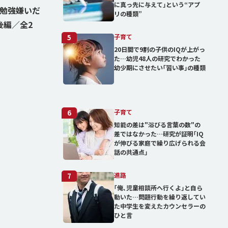
に真っ先に与えて｣という“アプ
は勉強嫌いだ
リの種類”
後編／全2
子育て
5
20日間で9割の子供のIQが上がっ
た…幼児48人の研究でわかった
幼少期にさせたい｢習い事｣の種類
子育て
6
知能の差は"浴びる言葉の数"の
差ではなかった…研究が証明｢IQ
が伸びる家庭で繰り広げられる会
話の共通点｣
進路
7
｢俺､児童相談所へ行くよ｣と自ら
動いた…問題行動を繰り返してい
た中学生を変えたカウンセラーの
ひと言