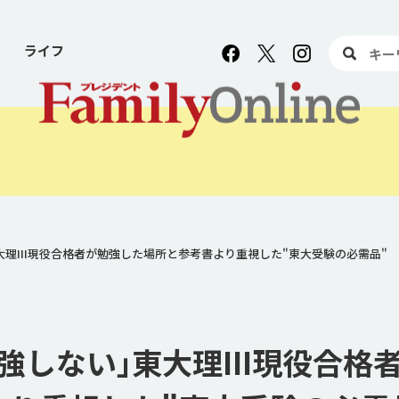
ライフ
大理III現役合格者が勉強した場所と参考書より重視した"東大受験の必需品"
強しない｣東大理III現役合格