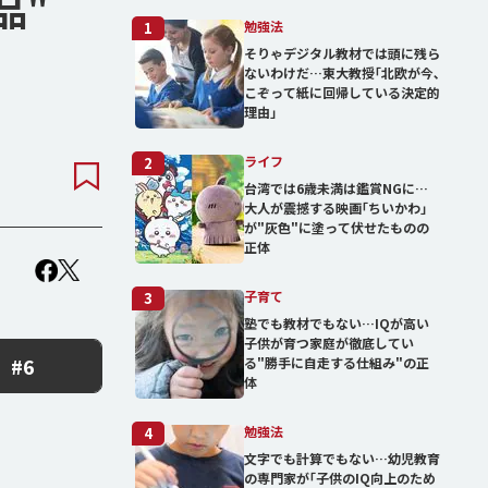
品"
勉強法
1
そりゃデジタル教材では頭に残ら
ないわけだ…東大教授｢北欧が今､
こぞって紙に回帰している決定的
理由」
ライフ
2
台湾では6歳未満は鑑賞NGに…
大人が震撼する映画｢ちいかわ｣
が"灰色"に塗って伏せたものの
正体
子育て
3
塾でも教材でもない…IQが高い
子供が育つ家庭が徹底してい
#6
る"勝手に自走する仕組み"の正
体
勉強法
4
文字でも計算でもない…幼児教育
の専門家が｢子供のIQ向上のため