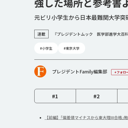
強した場所と参考書
元ビリ小学生から日本最難関大学突
連載
『プレジデントムック 医学部進学大百科
#小学生
#東京大学
プレジデントFamily編集部
+フォロ
#1
#2
【前編】｢偏差値マイナスから東大理III合格