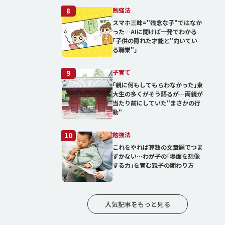
勉強法
8
スマホ三昧="残念な子"ではなか
った…AIに聞けば一発でわかる
｢子供の隠れた才能と"向いてい
る職業"｣
子育て
9
｢親に何もしてもらわなかった｣東
大生の多くがそう語るが…両親が
当たり前にしていた"まさかの行
動"
勉強法
10
これをやれば算数の文章題でつま
ずかない…わが子の｢場面を想像
する力｣を育む親子の関わり方
人気記事をもっと見る