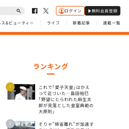
ログイン
無料会員登録
ルス&ビューティー
ライフ
新着記事
連載一覧
ランキング
1
これで｢愛子天皇｣はかえ
って近づいた…島田裕巳
｢野望にとらわれた麻生太
郎が見落とした皇室典範の
大原則｣
2
そりゃ"帰省離れ"が加速す