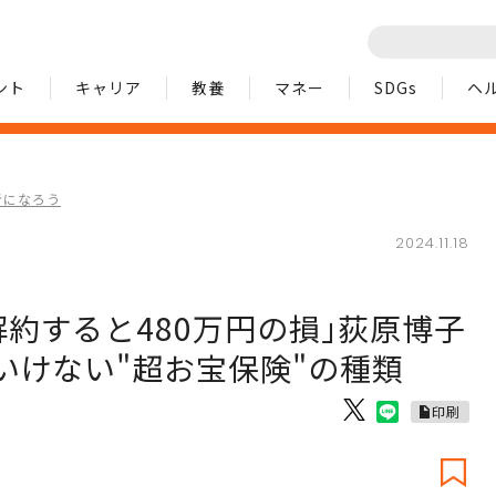
ント
キャリア
教養
マネー
SDGs
ヘ
者になろう
2024.11.18
約すると480万円の損｣荻原博子
いけない"超お宝保険"の種類
印刷