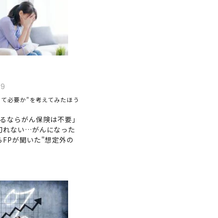
29
って必要か"を考えてみたほう
あるならがん保険は不要｣
切れない…がんになった
らFPが聞いた"想定外の