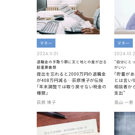
マネー
マネー
2024.11.01
2024.10.
退職金の手取り額に天と地との差が出る
"自分にと
超重要書類
がいい
提出を忘れると2000万円の退職金
｢貯蓄が
が408万円減る…荻原博子が伝授
とは言い
｢年末調整では取り戻せない税金の
相談者か
種類｣
支出"
荻原 博子
高山 一恵