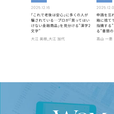
2025.12.16
2025.12.
｢これで老後は安心｣に多くの人が
申請を忘
騙されている…プロが｢買ってはい
箱に捨て
けない金融商品｣を見分ける"漢字2
指摘する
文字"
る"書類
大江 英樹,大江 加代
高山 一恵