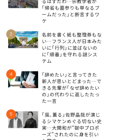
るはずだわ…宗教学者が
｢帰省も墓参りも単なるブ
ームだった｣と断言するワ
ケ
3
名前を書く紙も整理券もな
い…フランス人が日本みた
いに｢行列｣に並ばないの
に｢順番｣を守れる謎シス
テム
4
｢辞めたい｣と言ってきた
新人が思いとどまった…で
きる先輩が｢なぜ辞めたい
の｣の代わりに返したたっ
た一言
5
｢風､薫る｣佐野晶哉が演じ
るシマケンめぐる切ない史
実…大関和が"獄中プロポ
ーズ"されたのに身を引い