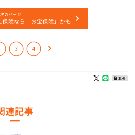
次のページ
た保険なら「お宝保険」かも
2
3
4
印刷
関連記事