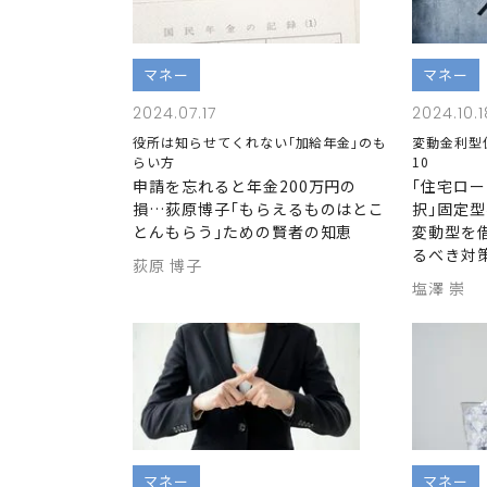
マネー
マネー
2024.07.17
2024.10.1
役所は知らせてくれない｢加給年金｣のも
変動金利型
らい方
10
申請を忘れると年金200万円の
｢住宅ロ
損…荻原博子｢もらえるものはとこ
択｣固定
とんもらう｣ための賢者の知恵
変動型を
るべき対
荻原 博子
塩澤 崇
マネー
マネー