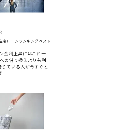
8
住宅ローンランキングベスト
ーン金利上昇にはこれ一
型への借り換えより有利…
借りている人が今すぐと
策