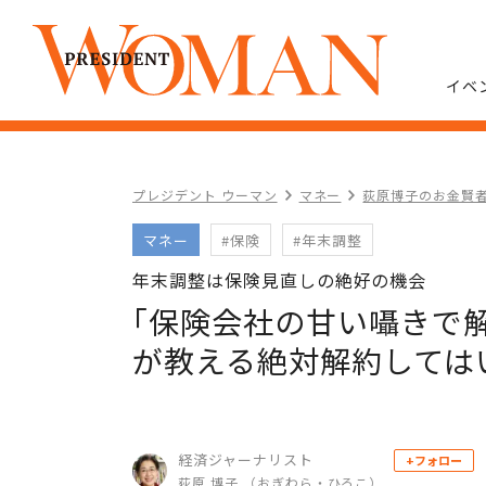
イベ
プレジデント ウーマン
マネー
荻原博子のお金賢
マネー
#保険
#年末調整
年末調整は保険見直しの絶好の機会
｢保険会社の甘い囁きで解
が教える絶対解約しては
経済ジャーナリスト
+フォロー
荻原 博子 （おぎわら・ひろこ）