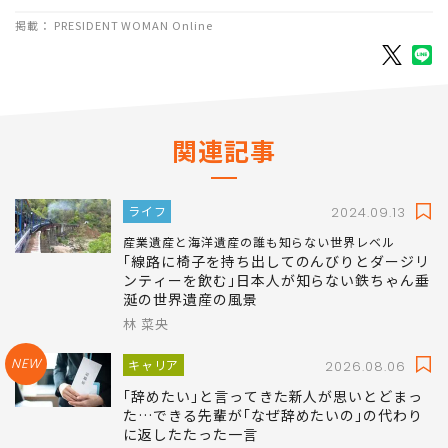
掲載： PRESIDENT WOMAN Online
関連記事
ライフ
2024.09.13
産業遺産と海洋遺産の誰も知らない世界レベル
｢線路に椅子を持ち出してのんびりとダージリ
ンティーを飲む｣日本人が知らない鉄ちゃん垂
涎の世界遺産の風景
林 菜央
NEW
キャリア
2026.08.06
｢辞めたい｣と言ってきた新人が思いとどまっ
た…できる先輩が｢なぜ辞めたいの｣の代わり
に返したたった一言