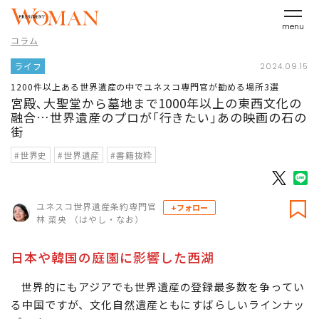
menu
コラム
ライフ
2024.09.15
1200件以上ある世界遺産の中でユネスコ専門官が勧める場所3選
宮殿､大聖堂から墓地まで1000年以上の東西文化の
融合…世界遺産のプロが｢行きたい｣あの映画の石の
街
#世界史
#世界遺産
#書籍抜粋
ユネスコ世界遺産条約専門官
+フォロー
林 菜央 （はやし・なお）
日本や韓国の庭園に影響した西湖
世界的にもアジアでも世界遺産の登録最多数を争ってい
る中国ですが、文化自然遺産ともにすばらしいラインナッ