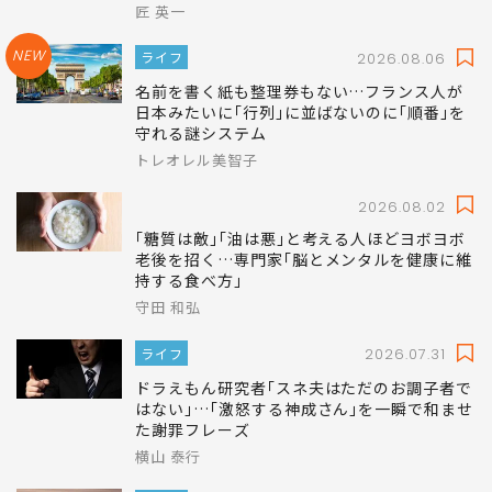
匠 英一
NEW
ライフ
2026.08.06
名前を書く紙も整理券もない…フランス人が
日本みたいに｢行列｣に並ばないのに｢順番｣を
守れる謎システム
トレオレル美智子
2026.08.02
｢糖質は敵｣｢油は悪｣と考える人ほどヨボヨボ
老後を招く…専門家｢脳とメンタルを健康に維
持する食べ方｣
守田 和弘
ライフ
2026.07.31
ドラえもん研究者｢スネ夫はただのお調子者で
はない｣…｢激怒する神成さん｣を一瞬で和ませ
た謝罪フレーズ
横山 泰行