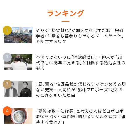
ランキング
1
そりゃ"帰省離れ"が加速するはずだわ…宗教
学者が｢帰省も墓参りも単なるブームだった｣
と断言するワケ
2
不潔ではないのに｢清潔感ゼロ｣…仲人が｢20
代でも中高年に見える｣と指摘する婚活女性の
髪形
3
｢風､薫る｣佐野晶哉が演じるシマケンめぐる切
ない史実…大関和が"獄中プロポーズ"された
のに身を引いた理由
4
｢糖質は敵｣｢油は悪｣と考える人ほどヨボヨボ
老後を招く…専門家｢脳とメンタルを健康に維
持する食べ方｣