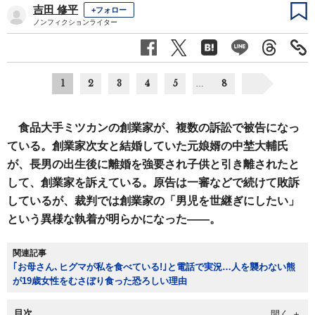
吉田 修平
+フォロー
ノンフィクションライター
1
2
3
4
5
8
…
食品大手ミツカンの創業家が、複数の訴訟で被告になっ
ている。創業家次女と結婚していた元娘婿の中埜大輔氏
が、長男の出生後に離婚を強要され子供と引き離されたと
して、創業家を訴えている。原告は一審などで続けて敗訴
しているが、裁判では創業家の「男児を世継ぎにしたい」
という異様な執着が明らかになった――。
関連記事
｢お母さん､ヒグマが私を食べている!｣と電話で実況…人を襲わない熊
が19歳女性をむさぼり食った恐ろしい理由
目次