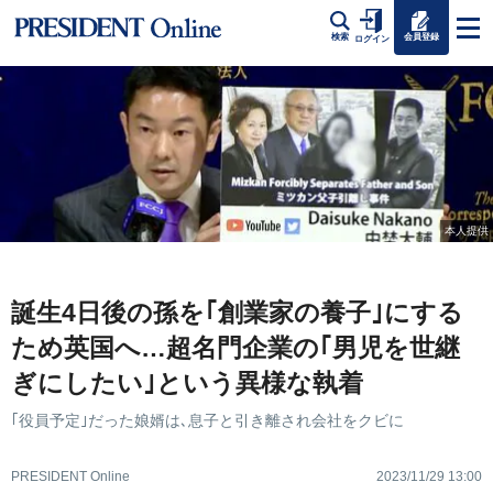
会員登録
検索
ログイン
本人提供
誕生4日後の孫を｢創業家の養子｣にする
ため英国へ…超名門企業の｢男児を世継
ぎにしたい｣という異様な執着
｢役員予定｣だった娘婿は､息子と引き離され会社をクビに
PRESIDENT Online
2023/11/29 13:00