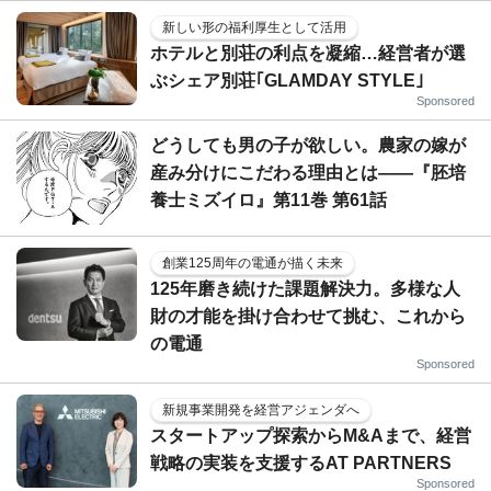
新しい形の福利厚生として活用
ホテルと別荘の利点を凝縮…経営者が選
ぶシェア別荘｢GLAMDAY STYLE｣
Sponsored
どうしても男の子が欲しい。農家の嫁が
産み分けにこだわる理由とは――『胚培
養士ミズイロ』第11巻 第61話
創業125周年の電通が描く未来
125年磨き続けた課題解決力。多様な人
財の才能を掛け合わせて挑む、これから
の電通
Sponsored
新規事業開発を経営アジェンダへ
スタートアップ探索からM&Aまで、経営
戦略の実装を支援するAT PARTNERS
Sponsored