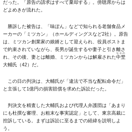
だった。「原告の請求はすべて棄却する」。傍聴席からは
どよめきが流れた。
勝訴した被告は、「味ぽん」などで知られる老舗食品メ
ーカーの「ミツカン」（ホールディングスなど2社）。原告
は、ミツカン創業家の娘婿として迎えられ、役員ポストま
で約束されていながら、長男が誕生するや妻子と引き離さ
なかの
れ、その後、妻とは離婚、ミツカンからは解雇された
中埜
大輔氏（42）だ。
この日の判決は、大輔氏が「違法で不当な配転命令だ」
と主張して1億円の損害賠償を求めた訴訟だった。
判決文を精査した大輔氏および代理人弁護団は「あまり
にも杜撰な審理、お粗末な事実認定」として、東京高裁に
控訴している。まずは訴訟に至るまでの経緯を説明しよ
う。