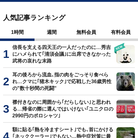
人気記事ランキング
1時間
週間
無料会員
有料会員
信長を支える四天王の一人だったのに…秀吉
にハメられて｢清須会議｣に出席できなかった
武将の哀れな末路
耳の後ろから流血､指の肉をごっそり食べら
れ…クマに｢猪木キック｣で応戦した36歳男性
の"数十秒間の死闘"
襟付きなのに周囲から｢だらしない｣と思われ
る…帰省の際に選んではいけない｢ユニクロの
2990円のポロシャツ｣
額に貼る｢熱を冷ますシート｣でも､首にかける
｢ネッククーラー｣でもない…熱中症対策に最