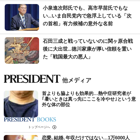
小泉進次郎氏でも、高市早苗氏でもな
い...いま自民党内で急浮上している「次
の首相」有力候補の意外な名前
石田三成と戦っていないのに関ヶ原合戦
後に大出世...徳川家康が厚い信頼を置い
た「戦国最大の悪人」
首よりも脇よりも効果的…熱中症研究者が
｢暑いときは真っ先にここを冷やせ｣という意
外な体の部位
トップページへ
恋愛､結婚､年収だけではない…1万6000人