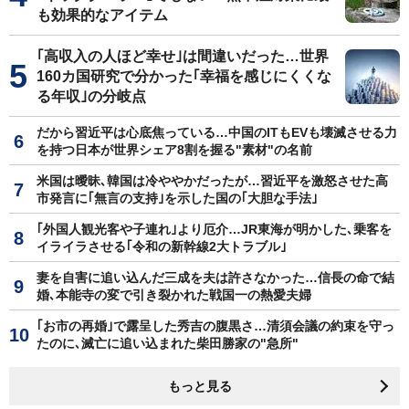
も効果的なアイテム
｢高収入の人ほど幸せ｣は間違いだった…世界
160カ国研究で分かった｢幸福を感じにくくな
る年収｣の分岐点
だから習近平は心底焦っている…中国のITもEVも壊滅させる力
を持つ日本が世界シェア8割を握る"素材"の名前
米国は曖昧､韓国は冷ややかだったが…習近平を激怒させた高
市発言に｢無言の支持｣を示した国の｢大胆な手法｣
｢外国人観光客や子連れ｣より厄介…JR東海が明かした､乗客を
イライラさせる｢令和の新幹線2大トラブル｣
妻を自害に追い込んだ三成を夫は許さなかった…信長の命で結
婚､本能寺の変で引き裂かれた戦国一の熱愛夫婦
｢お市の再婚｣で露呈した秀吉の腹黒さ…清須会議の約束を守っ
たのに､滅亡に追い込まれた柴田勝家の"急所"
もっと見る