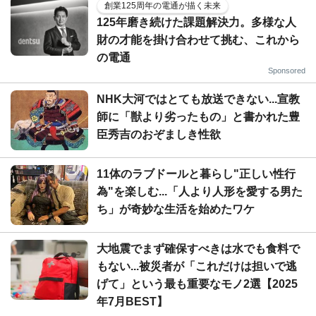
創業125周年の電通が描く未来
125年磨き続けた課題解決力。多様な人
財の才能を掛け合わせて挑む、これから
の電通
Sponsored
NHK大河ではとても放送できない...宣教
師に「獣より劣ったもの」と書かれた豊
臣秀吉のおぞましき性欲
11体のラブドールと暮らし"正しい性行
為"を楽しむ...「人より人形を愛する男た
ち」が奇妙な生活を始めたワケ
大地震でまず確保すべきは水でも食料で
もない...被災者が「これだけは担いで逃
げて」という最も重要なモノ2選【2025
年7月BEST】