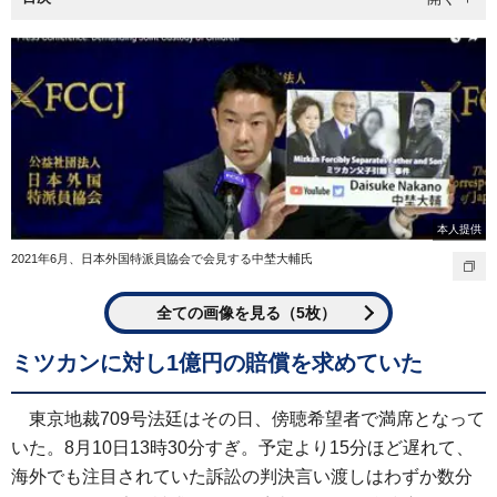
本人提供
2021年6月、日本外国特派員協会で会見する中埜大輔氏
全ての画像を見る（5枚）
ミツカンに対し1億円の賠償を求めていた
東京地裁709号法廷はその日、傍聴希望者で満席となって
いた。8月10日13時30分すぎ。予定より15分ほど遅れて、
海外でも注目されていた訴訟の判決言い渡しはわずか数分