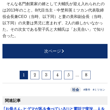
そんな名門創業家の婿として大輔氏が迎え入れられたの
は2013年のこと。8代目当主・中埜和英ミツカン代表取締
役会長兼CEO（当時、以下同）と妻の美和副会長（当時、
以下同）の夫妻は男児に恵まれず、2人の娘しかいなかっ
た。その次女である聖子氏と大輔氏は「お見合い」で知り
合った。
次ページ
1
2
3
4
5
8
…
社会
#事件
#ミツカン
関連記事
｢お母さん､ヒグマが私を食べている!｣と電話で実況…人を