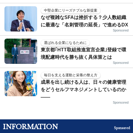
中堅企業にリーズナブルな新提案
なぜ複雑なSFAは挫折する？少人数組織
に最適な「名刺管理の延長」で進めるDX
Sponsored
選ばれる企業になるために
東京都｢HTT取組推進宣言企業｣登録で環
境配慮時代を勝ち抜く具体策とは
Sponsored
毎日を支える運動と栄養の整え方
成果を出し続ける人は、日々の健康管理
をどうセルフマネジメントしているのか
——
Sponsored
INFORMATION
Sponsored