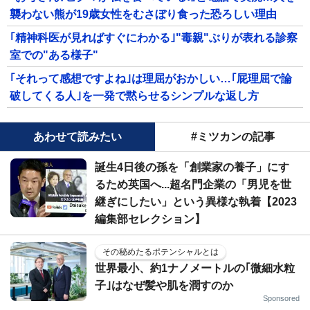
襲わない熊が19歳女性をむさぼり食った恐ろしい理由
｢精神科医が見ればすぐにわかる｣"毒親"ぶりが表れる診察
室での"ある様子"
｢それって感想ですよね｣は理屈がおかしい…｢屁理屈で論
破してくる人｣を一発で黙らせるシンプルな返し方
あわせて読みたい
#ミツカンの記事
誕生4日後の孫を「創業家の養子」にす
るため英国へ...超名門企業の「男児を世
継ぎにしたい」という異様な執着【2023
編集部セレクション】
その秘めたるポテンシャルとは
世界最小、約1ナノメートルの｢微細水粒
子｣はなぜ髪や肌を潤すのか
Sponsored