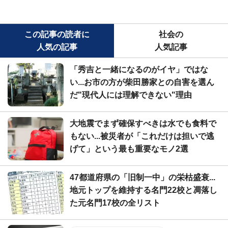
この記事の読者に
社会の
人気の記事
人気記事
「秀吉と一緒になるのがイヤ」ではな
い...お市の方が柴田勝家との自害を選ん
だ"現代人には理解できない"理由
大地震でまず確保すべきは水でも食料で
もない...被災者が「これだけは担いで逃
げて」という最も重要なモノ2選
47都道府県の「旧制一中」の栄枯盛衰...
地元トップを維持する名門22校と凋落し
た元名門17校の全リスト