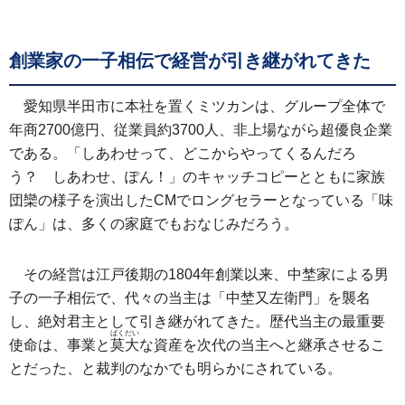
創業家の一子相伝で経営が引き継がれてきた
愛知県半田市に本社を置くミツカンは、グループ全体で
年商2700億円、従業員約3700人、非上場ながら超優良企業
である。「しあわせって、どこからやってくるんだろ
う？ しあわせ、ぽん！」のキャッチコピーとともに家族
団欒の様子を演出したCMでロングセラーとなっている「味
ぽん」は、多くの家庭でもおなじみだろう。
その経営は江戸後期の1804年創業以来、中埜家による男
子の一子相伝で、代々の当主は「中埜又左衛門」を襲名
し、絶対君主として引き継がれてきた。歴代当主の最重要
ばくだい
使命は、事業と
莫大
な資産を次代の当主へと継承させるこ
とだった、と裁判のなかでも明らかにされている。