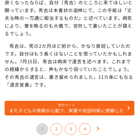
良くなったならば、自分（秀吉）のところに来てほしいと
願っています。秀吉は本書状の追伸にて、この手紙は「丈
夫な時の一万通に相当するものだ」と述べています。病気
により、筆を執るのも大儀で、苦労して書いたことが窺え
るでしょう。
秀吉は、死の2カ月ほど前から、かなり衰弱していたの
です。自分はもう長くはないことを悟っていたかもしれま
せん。7月15日、秀吉は病床で遺言を述べます。これまで
の経緯からすると、声もかなり弱っていたことでしょう。
その秀吉の遺言は、書き留められました。11カ条にもなる
「遺言覚書」です。
次のページ
まだ子どもの秀頼が心配で、家康や前田利家に懇願した
1
2
3
4