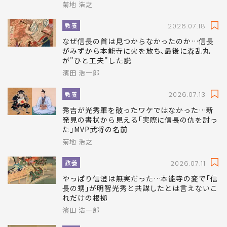
菊地 浩之
教養
2026.07.18
なぜ信長の首は見つからなかったのか…信長
がみずから本能寺に火を放ち､最後に森乱丸
が"ひと工夫"した説
濱田 浩一郎
教養
2026.07.13
秀吉が光秀軍を破ったワケではなかった…新
発見の書状から見える｢実際に信長の仇を討っ
た｣MVP武将の名前
菊地 浩之
教養
2026.07.11
やっぱり信澄は無実だった…本能寺の変で｢信
長の甥｣が明智光秀と共謀したとは言えないこ
れだけの根拠
濱田 浩一郎