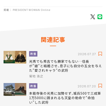
掲載： PRESIDENT WOMAN Online
関連記事
教養
2026.07.27
光秀でも秀吉でも勝家でもない…信長
が"娘"と結婚させ､息子にも自分の五女を与え
た"愛されキャラ"の武将
菊地 浩之
教養
2026.07.20
本能寺後の光秀に加勢せず､城兵500で三成軍
1万5000に囲まれるも天皇の勅命で"命拾
い"した武将