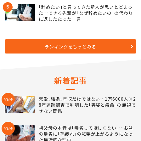
5
｢辞めたい｣と言ってきた新人が思いとどまっ
た…できる先輩が｢なぜ辞めたいの｣の代わり
に返したたった一言
ランキングをもっとみる
新着記事
恋愛､結婚､年収だけではない…1万6000人×2
NEW
8年追跡調査で判明した｢容姿と寿命｣の無視で
きない関係
祖父母の本音は｢帰省してほしくない｣…お盆
NEW
の帰省に｢孫疲れ｣の悲鳴が上がるようになっ
た構造的な理由