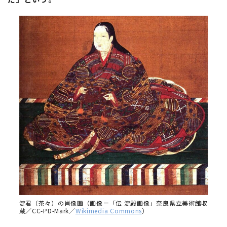
淀君（茶々）の肖像画（画像＝「伝 淀殿画像」奈良県立美術館収
蔵／CC-PD-Mark／
Wikimedia Commons
）