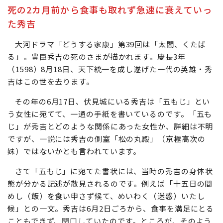
死の2カ月前から食事も取れず急速に衰えていっ
た秀吉
大河ドラマ「どうする家康」第39回は「太閤、くたば
る」。豊臣秀吉の死のさまが描かれます。慶長3年
（1598）8月18日、天下統一を成し遂げた一代の英雄・秀
吉はこの世を去ります。
その年の6月17日、伏見城にいる秀吉は「五もじ」とい
う女性に宛てて、一通の手紙を書いているのです。「五も
じ」が秀吉とどのような関係にあった女性か、詳細は不明
ですが、一説には秀吉の側室「松の丸殿」（京極高次の
妹）ではないかとも言われています。
さて「五もじ」に宛てた書状には、当時の秀吉の身体状
態が分かる記述が散見されるのです。例えば「十五日の間
めし（飯）を食い申さず候て、めいわく（迷惑）いたし
候」との一文。秀吉は6月2日ごろから、食事を満足にとる
こともできず、閉口していたのです。ところが、そのよう