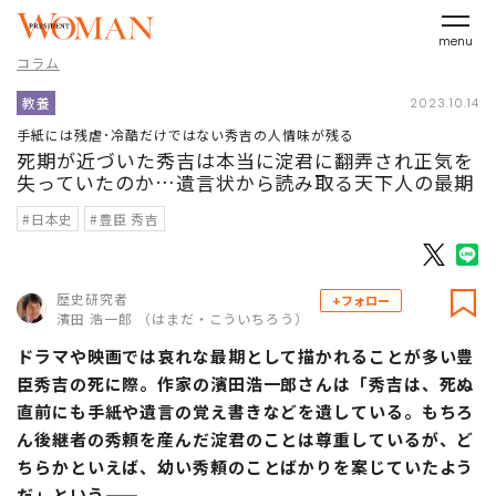
menu
コラム
教養
2023.10.14
手紙には残虐･冷酷だけではない秀吉の人情味が残る
死期が近づいた秀吉は本当に淀君に翻弄され正気を
失っていたのか…遺言状から読み取る天下人の最期
#日本史
#豊臣 秀吉
歴史研究者
+フォロー
濱田 浩一郎 （はまだ・こういちろう）
ドラマや映画では哀れな最期として描かれることが多い豊
臣秀吉の死に際。作家の濱田浩一郎さんは「秀吉は、死ぬ
直前にも手紙や遺言の覚え書きなどを遺している。もちろ
ん後継者の秀頼を産んだ淀君のことは尊重しているが、ど
ちらかといえば、幼い秀頼のことばかりを案じていたよう
だ」という――。