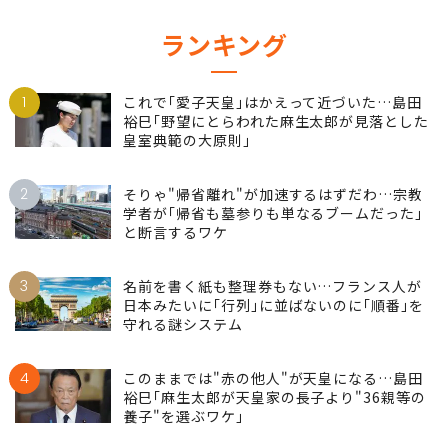
ランキング
1
これで｢愛子天皇｣はかえって近づいた…島田
裕巳｢野望にとらわれた麻生太郎が見落とした
皇室典範の大原則｣
2
そりゃ"帰省離れ"が加速するはずだわ…宗教
学者が｢帰省も墓参りも単なるブームだった｣
と断言するワケ
3
名前を書く紙も整理券もない…フランス人が
日本みたいに｢行列｣に並ばないのに｢順番｣を
守れる謎システム
4
このままでは"赤の他人"が天皇になる…島田
裕巳｢麻生太郎が天皇家の長子より"36親等の
養子"を選ぶワケ｣