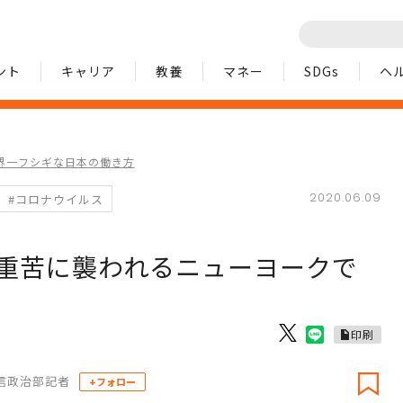
ント
キャリア
教養
マネー
SDGs
ヘ
界一フシギな日本の働き方
2020.06.09
#コロナウイルス
三重苦に襲われるニューヨークで
印刷
信政治部記者
+フォロー