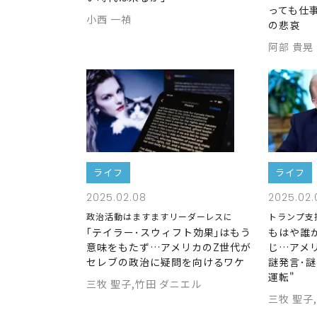
っても仕
小西 一禎
の悲哀
阿部 貴晃
ライフ
ライフ
2025.02.08
2025.02.
政治活動はますますリーダーレスに
トランプ支
｢テイラー･スウィフト効果｣はもう
もはや誰
意味をもたず…アメリカのZ世代が
じ…アメ
セレブの政治に疑問を向けるワケ
謎発言･
運転"
三牧 聖子,竹田 ダニエル
三牧 聖子