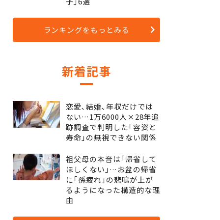
子｣6選
ランキングをもっとみる
新着記事
恋愛､結婚､年収だけでは
ない…1万6000人×28年追
跡調査で判明した｢容姿と
寿命｣の無視できない関係
祖父母の本音は｢帰省して
ほしくない｣…お盆の帰省
に｢孫疲れ｣の悲鳴が上が
るようになった構造的な理
由