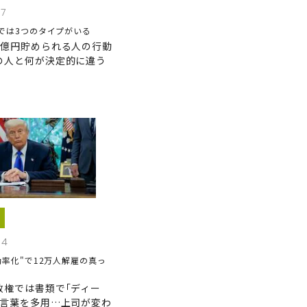
17
では3つのタイプがいる
1億円貯められる人の行動
の人と何が決定的に違う
14
効率化"で12万人解雇の真っ
政権では書類で｢ディー
う言葉を多用…上司が変わ