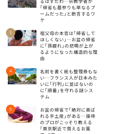
るはずだわ…宗教学者が
｢帰省も墓参りも単なるブ
ームだった｣と断言するワ
ケ
3
祖父母の本音は｢帰省して
ほしくない｣…お盆の帰省
に｢孫疲れ｣の悲鳴が上が
るようになった構造的な理
由
4
名前を書く紙も整理券もな
い…フランス人が日本みた
いに｢行列｣に並ばないの
に｢順番｣を守れる謎シス
テム
5
お盆の帰省で｢絶対に喜ば
れる手土産｣がある…接待
のプロがこっそり教える
｢東京駅近で買えるお菓