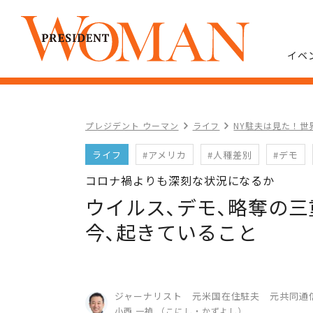
イベ
プレジデント ウーマン
ライフ
NY駐夫は見た！世
ライフ
#アメリカ
#人種差別
#デモ
コロナ禍よりも深刻な状況になるか
ウイルス､デモ､略奪の
今､起きていること
ジャーナリスト 元米国在住駐夫 元共同通
小西 一禎 （こにし・かずよし）