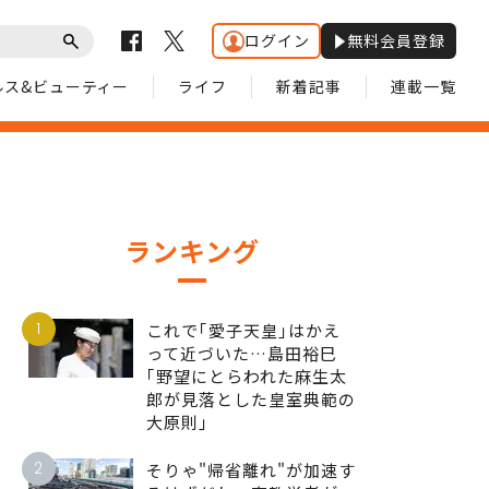
ログイン
無料会員登録
ルス&ビューティー
ライフ
新着記事
連載一覧
ランキング
1
これで｢愛子天皇｣はかえ
って近づいた…島田裕巳
｢野望にとらわれた麻生太
郎が見落とした皇室典範の
大原則｣
2
そりゃ"帰省離れ"が加速す