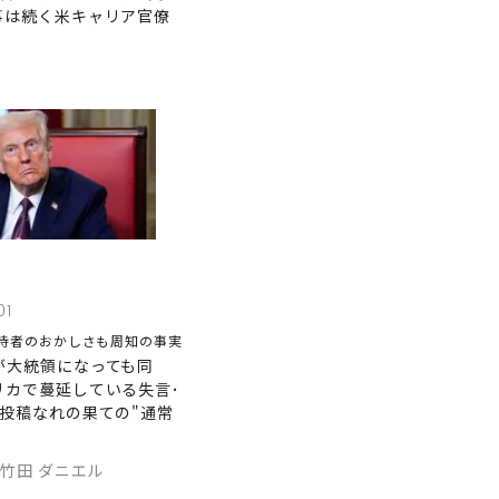
事は続く米キャリア官僚
01
持者のおかしさも周知の事実
が大統領になっても同
リカで蔓延している失言･
謎投稿なれの果ての"通常
,竹田 ダニエル