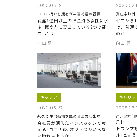
2020.05.18
2020.02.
コロナ禍でも揺るがぬ富裕層の習慣
資産家以外
資産1億円以上のお金持ち女性に学
ゼロから
ぶ｢稼ぐ人に突出している2つの能
は、普通
力｣とは
のか
向山 勇
向山 勇
キャリア
キャリア
2020.05.27
2025.05.
永久に在宅勤務を認める企業も出現
連邦政府"
只中
会社員が消えたマンハッタンで考
トランプ
える｢コロナ後､オフィスがいらな
ル｣とい
い時代は来るか｣