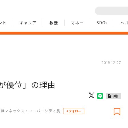
ント
キャリア
教養
マネー
SDGs
ヘ
2018.12.27
が優位」の理由
印刷
ト兼マネックス・ユニバーシティ長
+フォロー