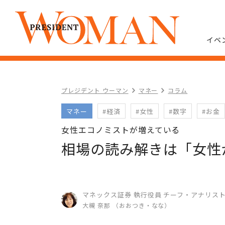
イベ
プレジデント ウーマン
マネー
コラム
マネー
#経済
#女性
#数字
#お金
女性エコノミストが増えている
相場の読み解きは「女性
マネックス証券 執行役員 チーフ・アナリス
大槻 奈那 （おおつき・なな）