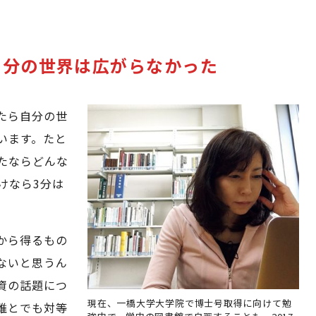
自分の世界は広がらなかった
たら自分の世
います。たと
たならどんな
けなら3分は
から得るもの
ないと思うん
資の話題につ
現在、一橋大学大学院で博士号取得に向けて勉
誰とでも対等