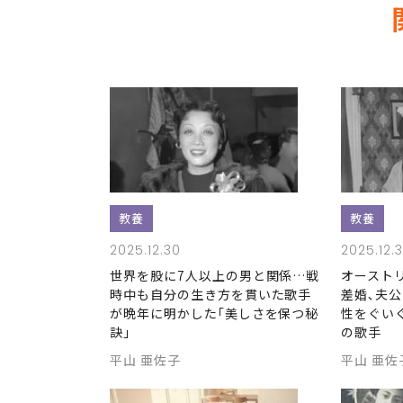
教養
教養
2025.12.30
2025.12.
世界を股に7人以上の男と関係…戦
オースト
時中も自分の生き方を貫いた歌手
差婚､夫
が晩年に明かした｢美しさを保つ秘
性をぐい
訣｣
の歌手
平山 亜佐子
平山 亜佐