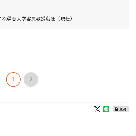
二松學舎大学客員教授就任（現任）
1
2
印刷