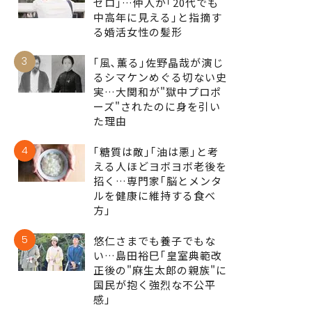
ゼロ｣…仲人が｢20代でも
中高年に見える｣と指摘す
る婚活女性の髪形
3
｢風､薫る｣佐野晶哉が演じ
るシマケンめぐる切ない史
実…大関和が"獄中プロポ
ーズ"されたのに身を引い
た理由
4
｢糖質は敵｣｢油は悪｣と考
える人ほどヨボヨボ老後を
招く…専門家｢脳とメンタ
ルを健康に維持する食べ
方｣
5
悠仁さまでも養子でもな
い…島田裕巳｢皇室典範改
正後の"麻生太郎の親族"に
国民が抱く強烈な不公平
感｣