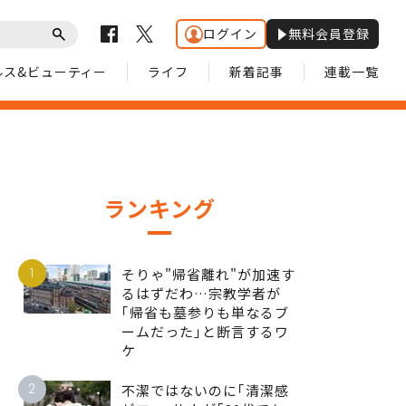
ログイン
無料会員登録
ルス&ビューティー
ライフ
新着記事
連載一覧
ランキング
1
そりゃ"帰省離れ"が加速す
るはずだわ…宗教学者が
｢帰省も墓参りも単なるブ
ームだった｣と断言するワ
ケ
2
不潔ではないのに｢清潔感