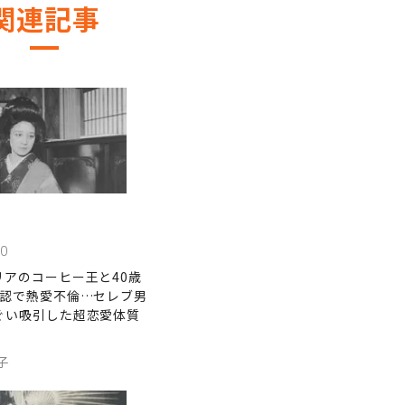
関連記事
30
リアのコーヒー王と40歳
公認で熱愛不倫…セレブ男
ぐい吸引した超恋愛体質
子