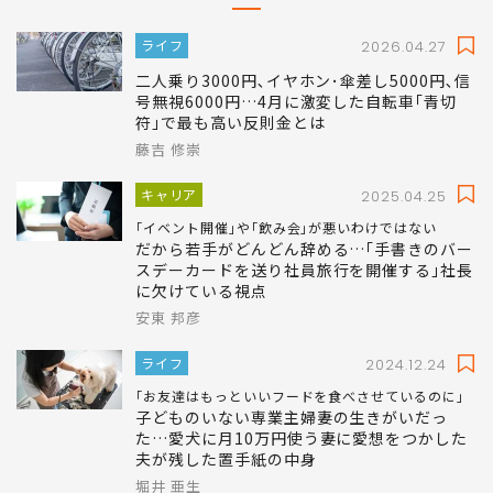
ライフ
2026.04.27
二人乗り3000円､イヤホン･傘差し5000円､信
号無視6000円…4月に激変した自転車｢青切
符｣で最も高い反則金とは
藤吉 修崇
キャリア
2025.04.25
｢イベント開催｣や｢飲み会｣が悪いわけではない
だから若手がどんどん辞める…｢手書きのバー
スデーカードを送り社員旅行を開催する｣社長
に欠けている視点
安東 邦彦
ライフ
2024.12.24
｢お友達はもっといいフードを食べさせているのに｣
子どものいない専業主婦妻の生きがいだっ
た…愛犬に月10万円使う妻に愛想をつかした
夫が残した置手紙の中身
堀井 亜生