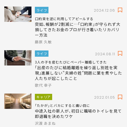
ライフ
2024.12.06
口約束を逆に利用してアピールする
突如､報酬が2割減に…｢口約束｣が守られず大
損してきたお金のプロが行き着いたリカバリ
ー方法
藤原 久敏
ライフ
2024.08.11
3人の子を産むたびにペーパー離婚してきた
｢出産のたびに結婚離婚を繰り返し別姓を実
現｣進展しない"夫婦の姓"問題に業を煮やした
人たちが起こしたこと
歌代 幸子
キャリア
2022.01.05
｢たかが｣とバカにすると痛い目に
中途入社の新人が､初日に職場のトイレを見て
即退職を決めたワケ
沢渡 あまね