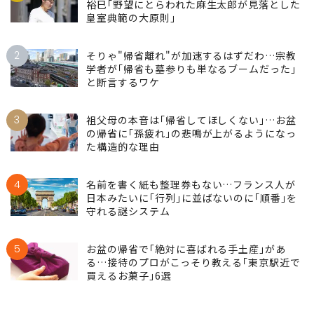
裕巳｢野望にとらわれた麻生太郎が見落とした
皇室典範の大原則｣
2
そりゃ"帰省離れ"が加速するはずだわ…宗教
学者が｢帰省も墓参りも単なるブームだった｣
と断言するワケ
3
祖父母の本音は｢帰省してほしくない｣…お盆
の帰省に｢孫疲れ｣の悲鳴が上がるようになっ
た構造的な理由
4
名前を書く紙も整理券もない…フランス人が
日本みたいに｢行列｣に並ばないのに｢順番｣を
守れる謎システム
5
お盆の帰省で｢絶対に喜ばれる手土産｣があ
る…接待のプロがこっそり教える｢東京駅近で
買えるお菓子｣6選