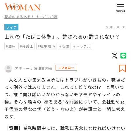
menu
職場のあるある！リーガル相談
ライフ
2015.06.05
上司の「たばこ休憩」、許されるor許されない？
#法律
#弁護士
#職場環境
#喫煙
#トラブル
+フォロー
アディーレ法律事務所
人と人とが集まる場所にはトラブルがつきもの。職場だ
って例外ではありません。これってどうなの!? と思いつ
つ、誰に聞けばいいかわからないモヤモヤやイライラの
種。そんな職場の“あるある”な問題について、会社勤め女
子代表の働なの代（どう・なのよ）が弁護士と一緒に考え
ます。
［質問］
業務時間中には、職務に専念しなければいけない