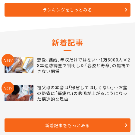
ランキングをもっとみる
新着記事
恋愛､結婚､年収だけではない…1万6000人×2
NEW
8年追跡調査で判明した｢容姿と寿命｣の無視で
きない関係
祖父母の本音は｢帰省してほしくない｣…お盆
NEW
の帰省に｢孫疲れ｣の悲鳴が上がるようになっ
た構造的な理由
新着記事をもっとみる