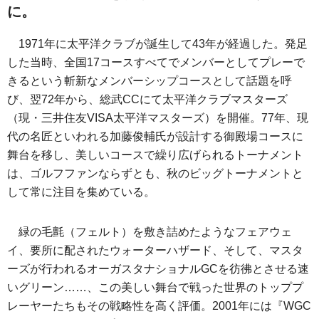
に。
1971年に太平洋クラブが誕生して43年が経過した。発足
した当時、全国17コースすべてでメンバーとしてプレーで
きるという斬新なメンバーシップコースとして話題を呼
び、翌72年から、総武CCにて太平洋クラブマスターズ
（現・三井住友VISA太平洋マスターズ）を開催。77年、現
代の名匠といわれる加藤俊輔氏が設計する御殿場コースに
舞台を移し、美しいコースで繰り広げられるトーナメント
は、ゴルフファンならずとも、秋のビッグトーナメントと
して常に注目を集めている。
緑の毛氈（フェルト）を敷き詰めたようなフェアウェ
イ、要所に配されたウォーターハザード、そして、マスタ
ーズが行われるオーガスタナショナルGCを彷彿とさせる速
いグリーン……、この美しい舞台で戦った世界のトッププ
レーヤーたちもその戦略性を高く評価。2001年には『WGC