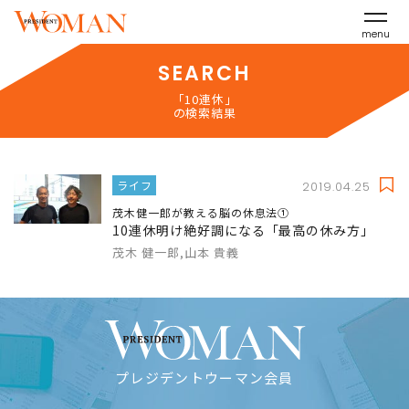
menu
SEARCH
「10連休」
の検索結果
ライフ
2019.04.25
茂木健一郎が教える脳の休息法①
10連休明け絶好調になる「最高の休み方」
茂木 健一郎,山本 貴義
プレジデントウーマン会員