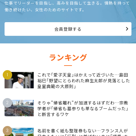
仕事でリーダーを目指し、高みを目指して生きる。情熱を持って
働き続けたい、女性のためのサイトです。
会員登録する
ランキング
1
これで｢愛子天皇｣はかえって近づいた…島田
裕巳｢野望にとらわれた麻生太郎が見落とした
皇室典範の大原則｣
2
そりゃ"帰省離れ"が加速するはずだわ…宗教
学者が｢帰省も墓参りも単なるブームだった｣
と断言するワケ
3
名前を書く紙も整理券もない…フランス人が