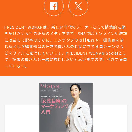
PRESIDENT WOMANは、新しい時代のリーダーとして情熱的に働
き続けたい女性のためのメディアです。SNSではオンラインや雑誌
に掲載した記事のほかに、コンテンツの取材風景や、編集長をは
じめとした編集部員の日常で皆さんのお役に立てるコンテンツな
どをリアルに発信していきます。PRESIDENT WOMAN Socialとし
て、読者の皆さんと一緒に成長したいと思いますので、ぜひフォロ
ーください。