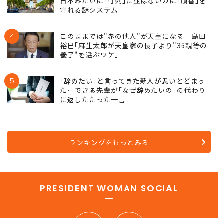
日本みたいに｢行列｣に並ばないのに｢順番｣を
守れる謎システム
4
このままでは"赤の他人"が天皇になる…島田
裕巳｢麻生太郎が天皇家の長子より"36親等の
養子"を選ぶワケ｣
5
｢辞めたい｣と言ってきた新人が思いとどまっ
た…できる先輩が｢なぜ辞めたいの｣の代わり
に返したたった一言
ランキングをもっとみる
PRESIDENT WOMAN SOCIAL