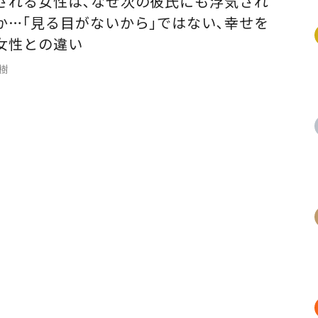
される女性は､なぜ次の彼氏にも浮気され
か…｢見る目がないから｣ではない､幸せを
女性との違い
大樹