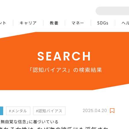
ント
キャリア
教養
マネー
SDGs
ヘ
SEARCH
「認知バイアス」の検索結果
2025.04.20
フ
#メンタル
#認知バイアス
｢無自覚な信念｣に基づいている