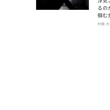
浮気
るの
掴む
村岡 