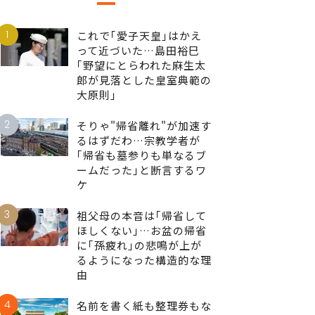
1
これで｢愛子天皇｣はかえ
って近づいた…島田裕巳
｢野望にとらわれた麻生太
郎が見落とした皇室典範の
大原則｣
2
そりゃ"帰省離れ"が加速す
るはずだわ…宗教学者が
｢帰省も墓参りも単なるブ
ームだった｣と断言するワ
ケ
3
祖父母の本音は｢帰省して
ほしくない｣…お盆の帰省
に｢孫疲れ｣の悲鳴が上が
るようになった構造的な理
由
4
名前を書く紙も整理券もな