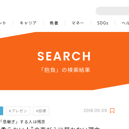
ント
キャリア
教養
マネー
SDGs
ヘ
SEARCH
「抱負」の検索結果
2018.05.09
フ
#プレゼン
#目標
「息継ぎ」する人は残念