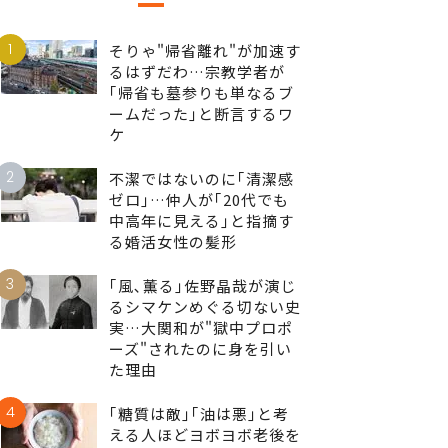
1
そりゃ"帰省離れ"が加速す
るはずだわ…宗教学者が
｢帰省も墓参りも単なるブ
ームだった｣と断言するワ
ケ
2
不潔ではないのに｢清潔感
ゼロ｣…仲人が｢20代でも
中高年に見える｣と指摘す
る婚活女性の髪形
3
｢風､薫る｣佐野晶哉が演じ
るシマケンめぐる切ない史
実…大関和が"獄中プロポ
ーズ"されたのに身を引い
た理由
4
｢糖質は敵｣｢油は悪｣と考
える人ほどヨボヨボ老後を