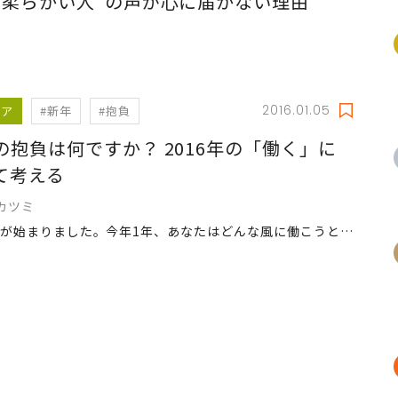
腰柔らかい人"の声が心に届かない理由
2016.01.05
リア
#新年
#抱負
の抱負は何ですか？ 2016年の「働く」に
て考える
カツミ
2016年が始まりました。今年1年、あなたはどんな風に働こうと思っていますか？ 新年最初の連載コラムは、一生懸命働いてきた、仕事熱心なあなたにこそ始めてほしい“習慣”についてです。