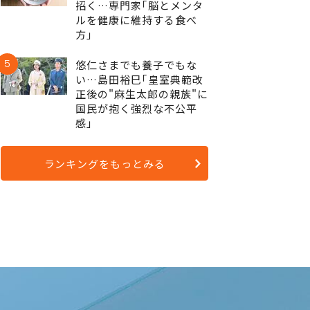
招く…専門家｢脳とメンタ
ルを健康に維持する食べ
方｣
5
悠仁さまでも養子でもな
い…島田裕巳｢皇室典範改
正後の"麻生太郎の親族"に
国民が抱く強烈な不公平
感｣
ランキングをもっとみる