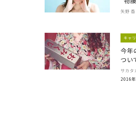
"物
矢野 香
キャ
今年
つい
サカタ