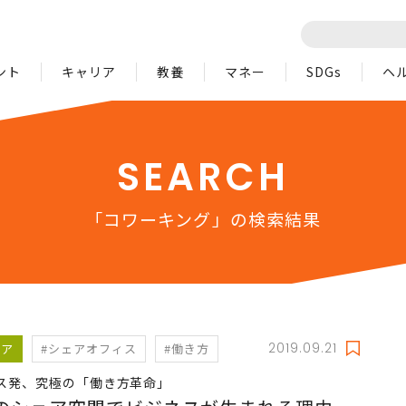
ント
キャリア
教養
マネー
SDGs
ヘ
SEARCH
「コワーキング」の検索結果
2019.09.21
リア
#シェアオフィス
#働き方
ス発、究極の「働き方革命」