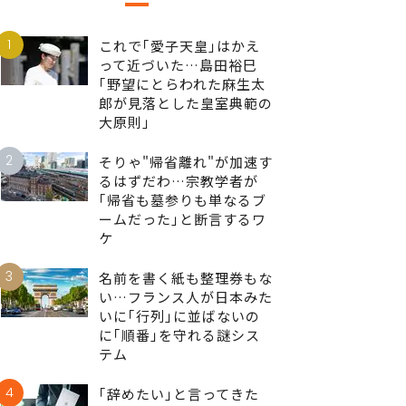
1
これで｢愛子天皇｣はかえ
って近づいた…島田裕巳
｢野望にとらわれた麻生太
郎が見落とした皇室典範の
大原則｣
2
そりゃ"帰省離れ"が加速す
るはずだわ…宗教学者が
｢帰省も墓参りも単なるブ
ームだった｣と断言するワ
ケ
3
名前を書く紙も整理券もな
い…フランス人が日本みた
いに｢行列｣に並ばないの
に｢順番｣を守れる謎シス
テム
4
｢辞めたい｣と言ってきた