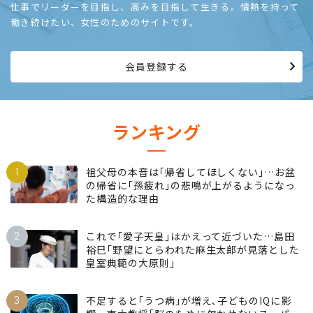
仕事でリーダーを目指し、高みを目指して生きる。情熱を持って
働き続けたい、女性のためのサイトです。
会員登録する
ランキング
1
祖父母の本音は｢帰省してほしくない｣…お盆
の帰省に｢孫疲れ｣の悲鳴が上がるようになっ
た構造的な理由
2
これで｢愛子天皇｣はかえって近づいた…島田
裕巳｢野望にとらわれた麻生太郎が見落とした
皇室典範の大原則｣
3
不足すると｢うつ病｣が増え､子どものIQに影