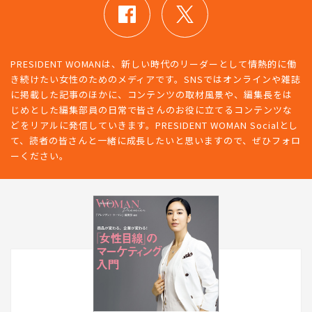
PRESIDENT WOMANは、新しい時代のリーダーとして情熱的に働
き続けたい女性のためのメディアです。SNSではオンラインや雑誌
に掲載した記事のほかに、コンテンツの取材風景や、編集長をは
じめとした編集部員の日常で皆さんのお役に立てるコンテンツな
どをリアルに発信していきます。PRESIDENT WOMAN Socialとし
て、読者の皆さんと一緒に成長したいと思いますので、ぜひフォロ
ーください。