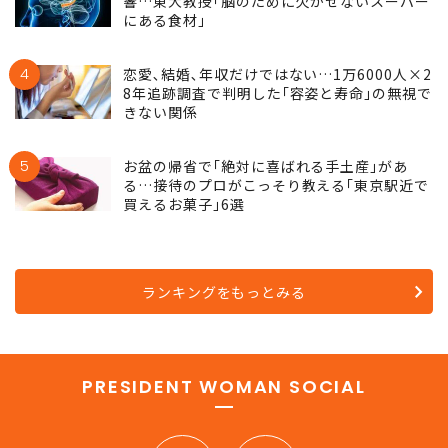
響…東大教授｢脳のために欠かせないスーパー
にある食材｣
4
恋愛､結婚､年収だけではない…1万6000人×2
8年追跡調査で判明した｢容姿と寿命｣の無視で
きない関係
5
お盆の帰省で｢絶対に喜ばれる手土産｣があ
る…接待のプロがこっそり教える｢東京駅近で
買えるお菓子｣6選
ランキングをもっとみる
PRESIDENT WOMAN SOCIAL