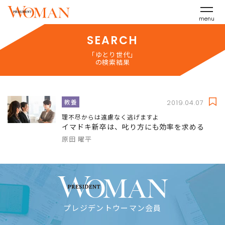
menu
SEARCH
「ゆとり世代」
の検索結果
教養
2019.04.07
理不尽からは遠慮なく逃げますよ
イマドキ新卒は、叱り方にも効率を求める
原田 曜平
プレジデントウーマン会員