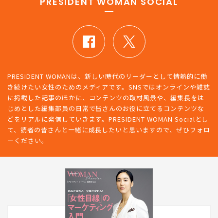
PRESIDENT WOMAN SOCIAL
PRESIDENT WOMANは、新しい時代のリーダーとして情熱的に働
き続けたい女性のためのメディアです。SNSではオンラインや雑誌
に掲載した記事のほかに、コンテンツの取材風景や、編集長をは
じめとした編集部員の日常で皆さんのお役に立てるコンテンツな
どをリアルに発信していきます。PRESIDENT WOMAN Socialとし
て、読者の皆さんと一緒に成長したいと思いますので、ぜひフォロ
ーください。