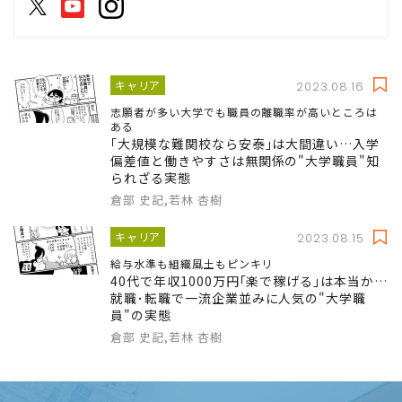
キャリア
2023.08.16
志願者が多い大学でも職員の離職率が高いところは
ある
｢大規模な難関校なら安泰｣は大間違い…入学
偏差値と働きやすさは無関係の"大学職員"知
られざる実態
倉部 史記,若林 杏樹
キャリア
2023.08.15
給与水準も組織風土もピンキリ
40代で年収1000万円｢楽で稼げる｣は本当か…
就職･転職で一流企業並みに人気の"大学職
員"の実態
倉部 史記,若林 杏樹