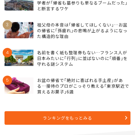
学者が｢帰省も墓参りも単なるブームだった｣
と断言するワケ
3
祖父母の本音は｢帰省してほしくない｣…お盆
の帰省に｢孫疲れ｣の悲鳴が上がるようになっ
た構造的な理由
4
名前を書く紙も整理券もない…フランス人が
日本みたいに｢行列｣に並ばないのに｢順番｣を
守れる謎システム
5
お盆の帰省で｢絶対に喜ばれる手土産｣があ
る…接待のプロがこっそり教える｢東京駅近で
買えるお菓子｣6選
ランキングをもっとみる