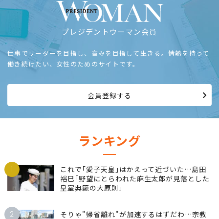
プレジデントウーマン会員
仕事でリーダーを目指し、高みを目指して生きる。情熱を持って
働き続けたい、女性のためのサイトです。
会員登録する
ランキング
1
これで｢愛子天皇｣はかえって近づいた…島田
裕巳｢野望にとらわれた麻生太郎が見落とした
皇室典範の大原則｣
2
そりゃ"帰省離れ"が加速するはずだわ…宗教