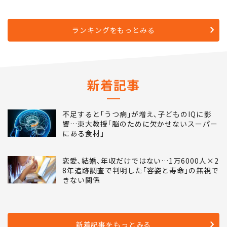
ランキングをもっとみる
新着記事
不足すると｢うつ病｣が増え､子どものIQに影
響…東大教授｢脳のために欠かせないスーパー
にある食材｣
恋愛､結婚､年収だけではない…1万6000人×2
8年追跡調査で判明した｢容姿と寿命｣の無視で
きない関係
新着記事をもっとみる