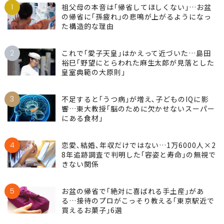
1
祖父母の本音は｢帰省してほしくない｣…お盆
の帰省に｢孫疲れ｣の悲鳴が上がるようになっ
た構造的な理由
2
これで｢愛子天皇｣はかえって近づいた…島田
裕巳｢野望にとらわれた麻生太郎が見落とした
皇室典範の大原則｣
3
不足すると｢うつ病｣が増え､子どものIQに影
響…東大教授｢脳のために欠かせないスーパー
にある食材｣
4
恋愛､結婚､年収だけではない…1万6000人×2
8年追跡調査で判明した｢容姿と寿命｣の無視で
きない関係
5
お盆の帰省で｢絶対に喜ばれる手土産｣があ
る…接待のプロがこっそり教える｢東京駅近で
買えるお菓子｣6選