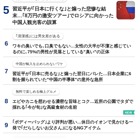
習近平が｢日本に行くな｣と煽った悲惨な結
末…｢8万円の激安ツアー｣でロシアに向かった
中国人観光客の誤算
｢清潔感｣には男女差がある
ワキの臭いでも､口臭でもない…女性の大半が不潔と感じてい
るのに､75%の男性が見落としている"臭い"の正体
中国が輸入を止められないワケ
習近平が｢日本に売るな｣と煽った翌日にバレた…日本企業に6
割を握られていた"中国の半導体"の意外な急所
無料で楽しめる極上グルメ
エビやカニを想わせる濃密な旨味とコク…近所の公園でタダで
採れる｢今が旬｣な高級食材の名前
｢ボディーバッグ｣より評判が悪い…休日のイオンで見かける一
発で｢だらしないお父さん｣になるNGアイテム