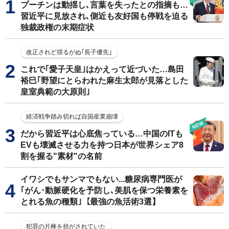
プーチンは動揺し､言葉を失ったとの指摘も…
習近平に見放され､側近も友好国も停戦を迫る
独裁政権の末期症状
改正されど揺るがぬ｢長子優先｣
これで｢愛子天皇｣はかえって近づいた…島田
裕巳｢野望にとらわれた麻生太郎が見落とした
皇室典範の大原則｣
経済戦争踏み切れば自国産業崩壊
だから習近平は心底焦っている…中国のITも
EVも壊滅させる力を持つ日本が世界シェア8
割を握る"素材"の名前
イワシでもサンマでもない...糖尿病専門医が
｢がん･動脈硬化を予防し､美肌を保つ栄養素を
とれる魚の種類｣【最強の魚活術3選】
犯罪の片棒を担がされていた