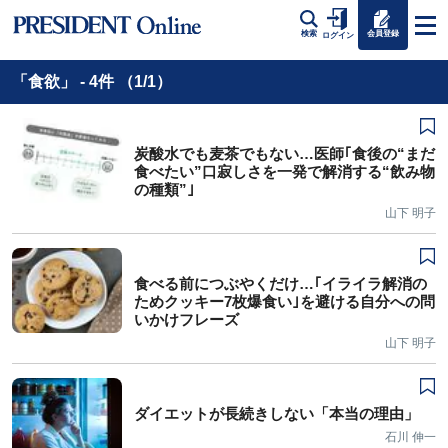
会員登録
検索
ログイン
「食欲」 - 4件 （1/1）
炭酸水でも麦茶でもない…医師｢食後の“まだ
食べたい”口寂しさを一発で解消する“飲み物
の種類”｣
山下 明子
食べる前につぶやくだけ…｢イライラ解消の
ためクッキー7枚爆食い｣を避ける自分への問
いかけフレーズ
山下 明子
ダイエットが長続きしない「本当の理由」
石川 伸一