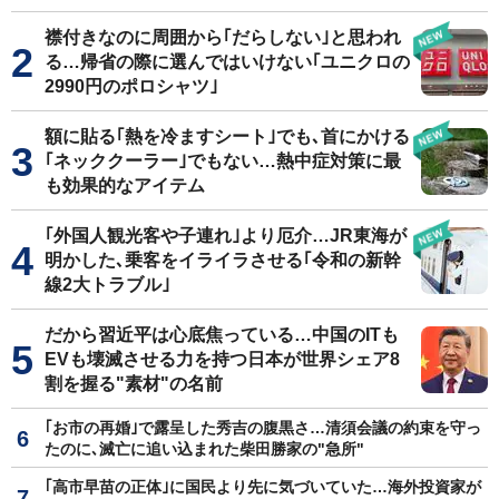
襟付きなのに周囲から｢だらしない｣と思われ
る…帰省の際に選んではいけない｢ユニクロの
2990円のポロシャツ｣
額に貼る｢熱を冷ますシート｣でも､首にかける
｢ネッククーラー｣でもない…熱中症対策に最
も効果的なアイテム
｢外国人観光客や子連れ｣より厄介…JR東海が
明かした､乗客をイライラさせる｢令和の新幹
線2大トラブル｣
だから習近平は心底焦っている…中国のITも
EVも壊滅させる力を持つ日本が世界シェア8
割を握る"素材"の名前
｢お市の再婚｣で露呈した秀吉の腹黒さ…清須会議の約束を守っ
たのに､滅亡に追い込まれた柴田勝家の"急所"
｢高市早苗の正体｣に国民より先に気づいていた…海外投資家が