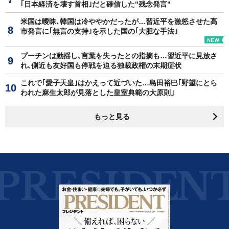
｢日本経済を壊す首相｣だと確信した"残念発言"
米国は曖昧､韓国は冷ややかだったが…習近平を激怒させた高
市発言に｢無言の支持｣を示した国の｢大胆な手法｣
プーチンは動揺し､言葉を失ったとの指摘も…習近平に見放さ
れ､側近も友好国も停戦を迫る独裁政権の末期症状
これで｢愛子天皇｣はかえって近づいた…島田裕巳｢野望にとら
われた麻生太郎が見落とした皇室典範の大原則｣
もっと見る