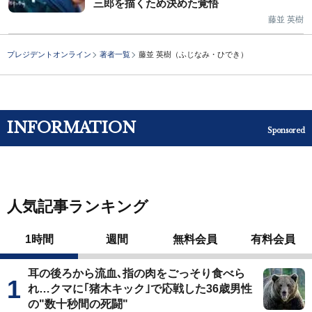
三郎を描くため決めた覚悟
藤並 英樹
プレジデントオンライン
著者一覧
藤並 英樹（ふじなみ・ひでき）
INFORMATION
Sponsored
人気記事ランキング
1時間
週間
無料会員
有料会員
耳の後ろから流血､指の肉をごっそり食べら
れ…クマに｢猪木キック｣で応戦した36歳男性
の"数十秒間の死闘"