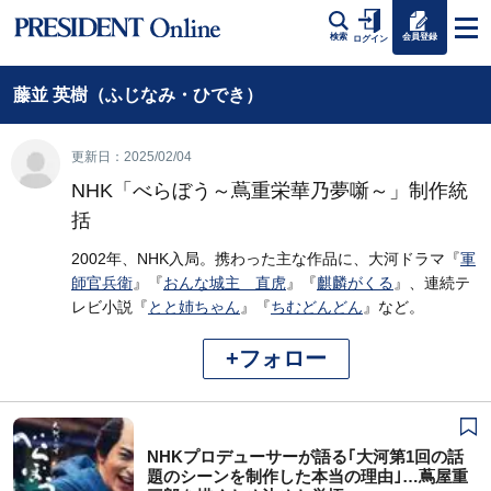
会員登録
検索
ログイン
藤並 英樹（ふじなみ・ひでき）
更新日：2025/02/04
NHK「べらぼう～蔦重栄華乃夢噺～」制作統
括
2002年、NHK入局。携わった主な作品に、大河ドラマ『
軍
師官兵衛
』『
おんな城主 直虎
』『
麒麟がくる
』、連続テ
レビ小説『
とと姉ちゃん
』『
ちむどんどん
』など。
+フォロー
NHKプロデューサーが語る｢大河第1回の話
題のシーンを制作した本当の理由｣…蔦屋重