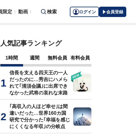
員限定
動画
検索
ログイン
会員登録
人気記事ランキング
1時間
週間
無料会員
有料会員
信長を支える四天王の一人
だったのに…秀吉にハメら
れて｢清須会議｣に出席でき
なかった武将の哀れな末路
｢高収入の人ほど幸せ｣は間
違いだった…世界160カ国
研究で分かった｢幸福を感じ
にくくなる年収｣の分岐点