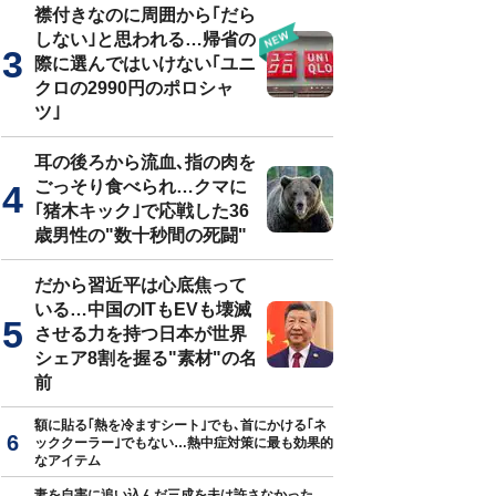
襟付きなのに周囲から｢だら
しない｣と思われる…帰省の
際に選んではいけない｢ユニ
クロの2990円のポロシャ
ツ｣
耳の後ろから流血､指の肉を
ごっそり食べられ…クマに
｢猪木キック｣で応戦した36
歳男性の"数十秒間の死闘"
だから習近平は心底焦って
いる…中国のITもEVも壊滅
させる力を持つ日本が世界
シェア8割を握る"素材"の名
前
額に貼る｢熱を冷ますシート｣でも､首にかける｢ネ
ッククーラー｣でもない…熱中症対策に最も効果的
なアイテム
妻を自害に追い込んだ三成を夫は許さなかった…