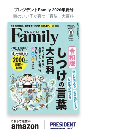
プレジデントFamily 2026年夏号
頭のいい子が育つ「育脳」大百科