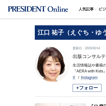
人気記事
ビジ
江口 祐子（えぐち・ゆ
更新日：2025/02/14
出版コンサルテ
生活情報誌や書籍の
『AERA with K
X
Instagram
+フォロー