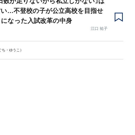
日数が足りないから私立しかない｣は
古い…不登校の子が公立高校を目指せ
うになった入試改革の中身
江口 祐子
ぐち・ゆうこ）