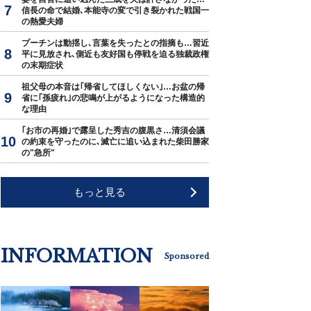
信長の命で結婚､本能寺の変で引き裂かれた戦国一
の熱愛夫婦
プーチンは動揺し､言葉を失ったとの指摘も…習近
平に見放され､側近も友好国も停戦を迫る独裁政権
の末期症状
祖父母の本音は｢帰省してほしくない｣…お盆の帰
省に｢孫疲れ｣の悲鳴が上がるようになった構造的
な理由
｢お市の再婚｣で露呈した秀吉の腹黒さ…清須会議
の約束を守ったのに､滅亡に追い込まれた柴田勝家
の"急所"
もっと見る
INFORMATION
Sponsored