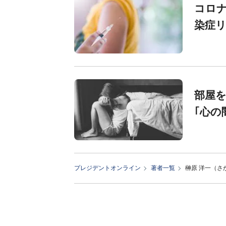
コロナ
染症
部屋
｢心の
プレジデントオンライン
著者一覧
榊原 洋一（さ