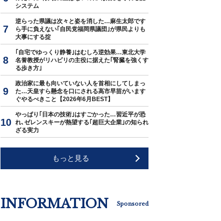
システム
逆らった県議は次々と姿を消した…麻生太郎です
ら手に負えない｢自民党福岡県議団｣が県民よりも
大事にする掟
｢自宅でゆっくり静養｣はむしろ逆効果…東北大学
名誉教授がリハビリの主役に据えた｢腎臓を強くす
る歩き方｣
政治家に最も向いていない人を首相にしてしまっ
た…天皇すら懸念を口にされる高市早苗がいます
ぐやるべきこと【2026年6月BEST】
やっぱり｢日本の技術｣はすごかった…習近平が恐
れ､ゼレンスキーが熱望する｢超巨大企業｣の知られ
ざる実力
もっと見る
INFORMATION
Sponsored