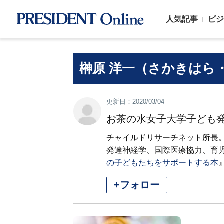
人気記事
ビジ
榊原 洋一（さかきはら
更新日：2020/03/04
お茶の水女子大学子ども
チャイルドリサーチネット所長。
発達神経学、国際医療協力、育
の子どもたちをサポートする本
+フォロー