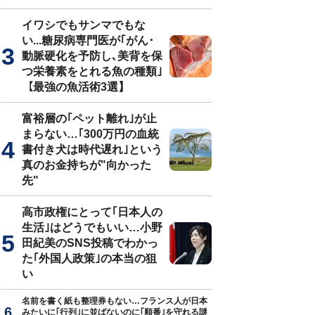
イワシでもサンマでもな
い...糖尿病専門医が｢がん･
動脈硬化を予防し､美背を保
つ栄養素をとれる魚の種類｣
【最強の魚活術3選】
富裕層の｢ペット離れ｣が止
まらない…｢300万円の血統
書付き犬は時代遅れ｣という
真のお金持ちが"向かった
先"
高市政権にとって｢日本人の
生活｣はどうでもいい…小野
田紀美のSNS投稿でわかっ
た｢外国人政策｣の本当の狙
い
名前を書く紙も整理券もない…フランス人が日本
みたいに｢行列｣に並ばないのに｢順番｣を守れる謎