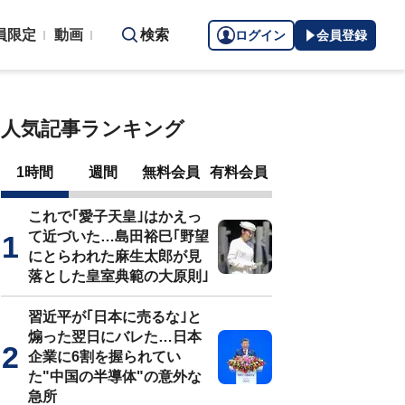
員限定
動画
検索
ログイン
会員登録
人気記事ランキング
1時間
週間
無料会員
有料会員
これで｢愛子天皇｣はかえっ
て近づいた…島田裕巳｢野望
にとらわれた麻生太郎が見
落とした皇室典範の大原則｣
習近平が｢日本に売るな｣と
煽った翌日にバレた…日本
企業に6割を握られてい
た"中国の半導体"の意外な
急所