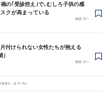
禍の｢受診控え｣で､むしろ子供の感
リスクが高まっている
榊原 洋一
を片付けられない女性たちが抱える
闇｣
榊原 洋一
かきはら・よういち）