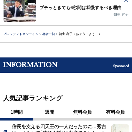
ブチッときても6秒間は我慢するべき理由
朝生 容子
プレジデントオンライン
著者一覧
朝生 容子（あそう・ようこ）
INFORMATION
Sponsored
人気記事ランキング
1時間
週間
無料会員
有料会員
信長を支える四天王の一人だったのに…秀吉