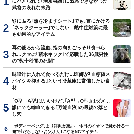
にハメられて｢清須会議｣に出席できなかった
武将の哀れな末路
額に貼る｢熱を冷ますシート｣でも､首にかける
｢ネッククーラー｣でもない…熱中症対策に最
も効果的なアイテム
耳の後ろから流血､指の肉をごっそり食べら
れ…クマに｢猪木キック｣で応戦した36歳男性
の"数十秒間の死闘"
味噌汁に入れて食べるだけ…医師が｢血糖値ス
パイクを抑える｣という冷蔵庫に常備したい食
材
｢O型→A型｣はいいけど､｢A型→O型｣はダメ…
誰にでも輸血できる｢万能血液｣の最後の落と
し穴
｢ボディーバッグ｣より評判が悪い…休日のイオンで見かける一
発で｢だらしないお父さん｣になるNGアイテム