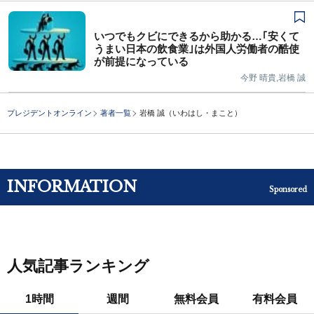
いつでもクビにできるから助かる…｢安くて
うまい日本の飲食業｣は外国人労働者の酷使
が前提になっている
今野 晴貴,岩橋 誠
プレジデントオンライン
著者一覧
岩橋 誠（いわはし・まこと）
INFORMATION
Sponsored
人気記事ランキング
1時間
週間
無料会員
有料会員