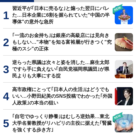
習近平が｢日本に売るな｣と煽った翌日にバレ
た…日本企業に6割を握られていた"中国の半
導体"の意外な急所
｢一流のお金持ち｣は銀座の高級店には見向き
もしない…"本物"を知る富裕層が行きつく"究
極のスシ"の正体
逆らった県議は次々と姿を消した…麻生太郎
ですら手に負えない｢自民党福岡県議団｣が県
民よりも大事にする掟
高市政権にとって｢日本人の生活｣はどうでも
いい…小野田紀美のSNS投稿でわかった｢外国
人政策｣の本当の狙い
｢自宅でゆっくり静養｣はむしろ逆効果…東北
大学名誉教授がリハビリの主役に据えた｢腎臓
を強くする歩き方｣