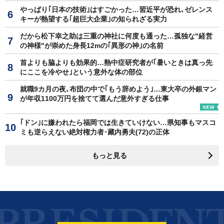
やっぱり｢日本の技術｣はすごかった…習近平が恐れ､ゼレンス
キーが熱望する｢超巨大企業｣の知られざる実力
だから松下幸之助は三重の神社に何度も通った…孤独な"経営
の神様"が崇めた身長12mの｢異形の神｣の名前
首よりも脇よりも効果的…熱中症研究者が｢暑いときは真っ先
にここを冷やせ｣という意外な体の部位
就職9カ月の夜､布団の中で｢もう辞めよう｣…東大卒の外銀マン
が年収1100万円を捨てて選んだ意外すぎる仕事
｢ドン｣に嫌われたら福岡では生きていけない…県知事もマスコ
ミも逆らえない絶対権力者･藏内勇夫(72)の正体
もっと見る