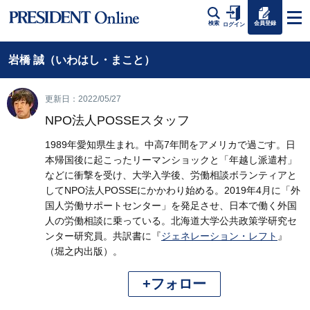
会員登録
検索
ログイン
岩橋 誠（いわはし・まこと）
更新日：2022/05/27
NPO法人POSSEスタッフ
1989年愛知県生まれ。中高7年間をアメリカで過ごす。日
本帰国後に起こったリーマンショックと「年越し派遣村」
などに衝撃を受け、大学入学後、労働相談ボランティアと
してNPO法人POSSEにかかわり始める。2019年4月に「外
国人労働サポートセンター」を発足させ、日本で働く外国
人の労働相談に乗っている。北海道大学公共政策学研究セ
ンター研究員。共訳書に『
ジェネレーション・レフト
』
（堀之内出版）。
+フォロー