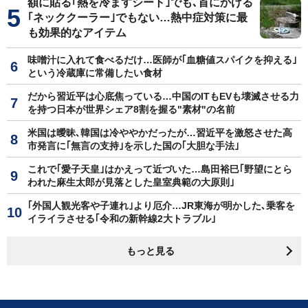
額に貼る｢熱を冷ますシート｣でも､首にかける
｢ネッククーラー｣でもない…熱中症対策に最
も効果的なアイテム
味噌汁に入れて食べるだけ…医師が｢血糖値スパイクを抑える｣
という冷蔵庫に常備したい食材
だから習近平は心底焦っている…中国のITもEVも壊滅させる力
を持つ日本が世界シェア8割を握る"素材"の名前
米国は曖昧､韓国は冷ややかだったが…習近平を激怒させた高
市発言に｢無言の支持｣を示した国の｢大胆な手法｣
これで｢愛子天皇｣はかえって近づいた…島田裕巳｢野望にとら
われた麻生太郎が見落とした皇室典範の大原則｣
｢外国人観光客や子連れ｣より厄介…JR東海が明かした､乗客を
イライラさせる｢令和の新幹線2大トラブル｣
もっと見る