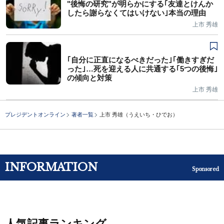
"後悔の研究"が明らかにする｢友達とけんか
したら謝らなくてはいけない｣本当の理由
上市 秀雄
｢自分に正直になるべきだった｣｢働きすぎだ
った｣…死を迎える人に共通する｢5つの後悔｣
の傾向と対策
上市 秀雄
プレジデントオンライン
著者一覧
上市 秀雄（うえいち・ひでお）
INFORMATION
Sponsored
人気記事ランキング