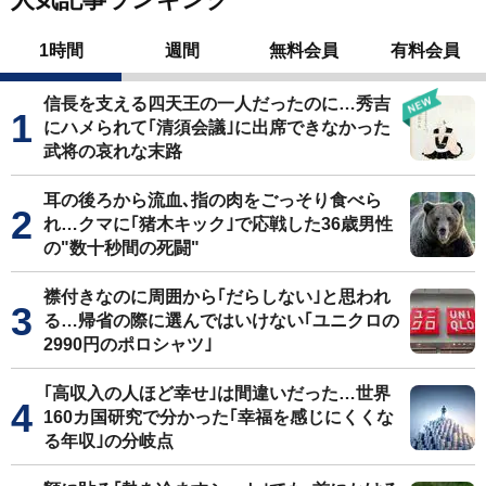
1時間
週間
無料会員
有料会員
信長を支える四天王の一人だったのに…秀吉
にハメられて｢清須会議｣に出席できなかった
武将の哀れな末路
耳の後ろから流血､指の肉をごっそり食べら
れ…クマに｢猪木キック｣で応戦した36歳男性
の"数十秒間の死闘"
襟付きなのに周囲から｢だらしない｣と思われ
る…帰省の際に選んではいけない｢ユニクロの
2990円のポロシャツ｣
｢高収入の人ほど幸せ｣は間違いだった…世界
160カ国研究で分かった｢幸福を感じにくくな
る年収｣の分岐点