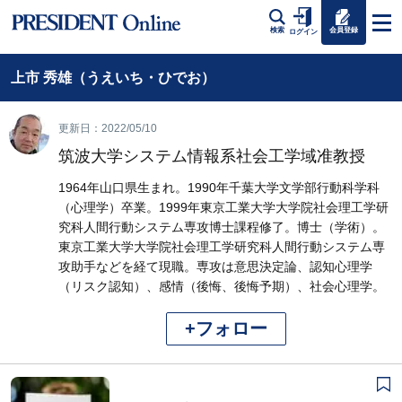
会員登録
検索
ログイン
上市 秀雄（うえいち・ひでお）
更新日：2022/05/10
筑波大学システム情報系社会工学域准教授
1964年山口県生まれ。1990年千葉大学文学部行動科学科
（心理学）卒業。1999年東京工業大学大学院社会理工学研
究科人間行動システム専攻博士課程修了。博士（学術）。
東京工業大学大学院社会理工学研究科人間行動システム専
攻助手などを経て現職。専攻は意思決定論、認知心理学
（リスク認知）、感情（後悔、後悔予期）、社会心理学。
+フォロー