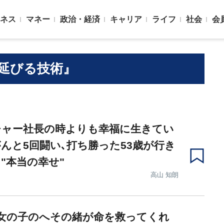
ネス
マネー
政治・経済
キャリア
ライフ
社会
会
延びる技術』
チャー社長の時よりも幸福に生きてい
んと5回闘い､打ち勝った53歳が行き
"本当の幸せ"
高山 知朗
女の子のへその緒が命を救ってくれ