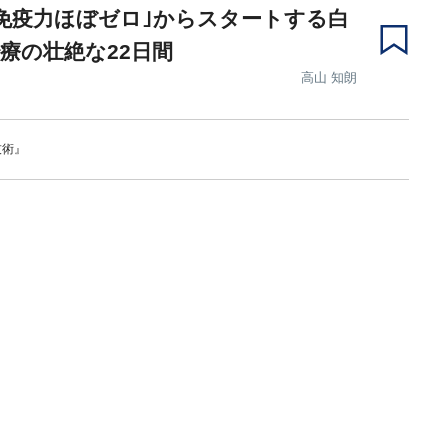
免疫力ほぼゼロ｣からスタートする白
療の壮絶な22日間
高山 知朗
技術』