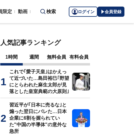
員限定
動画
検索
ログイン
会員登録
人気記事ランキング
1時間
週間
無料会員
有料会員
これで｢愛子天皇｣はかえっ
て近づいた…島田裕巳｢野望
にとらわれた麻生太郎が見
落とした皇室典範の大原則｣
習近平が｢日本に売るな｣と
煽った翌日にバレた…日本
企業に6割を握られてい
た"中国の半導体"の意外な
急所