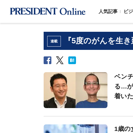
人気記事
ビジ
『5度のがんを生き
連載
ベン
る…が
着いた
1歳の