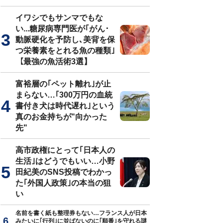
イワシでもサンマでもな
い...糖尿病専門医が｢がん･
動脈硬化を予防し､美背を保
つ栄養素をとれる魚の種類｣
【最強の魚活術3選】
富裕層の｢ペット離れ｣が止
まらない…｢300万円の血統
書付き犬は時代遅れ｣という
真のお金持ちが"向かった
先"
高市政権にとって｢日本人の
生活｣はどうでもいい…小野
田紀美のSNS投稿でわかっ
た｢外国人政策｣の本当の狙
い
名前を書く紙も整理券もない…フランス人が日本
みたいに｢行列｣に並ばないのに｢順番｣を守れる謎