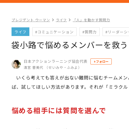
プレジデント ウーマン
ライフ
「人」を動かす質問力
ライフ
#コミュニケーション
#質問力
#リーダーシ
袋小路で悩めるメンバーを救う
日本アクションラーニング協会代表
+フォロー
清宮 普美代 （せいみや・ふみよ）
いくら考えても答えが出ない難問に悩むチームメン
ば、試してほしい方法があります。それが「ミラクル
悩める相手には質問を選んで