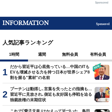
Sponsored
INFORMATION
Sponsored
人気記事ランキング
1時間
週間
無料会員
有料会員
だから習近平は心底焦っている…中国のITも
EVも壊滅させる力を持つ日本が世界シェア8
割を握る"素材"の名前
プーチンは動揺し､言葉を失ったとの指摘も…
習近平に見放され､側近も友好国も停戦を迫る
独裁政権の末期症状
これで｢愛子天皇｣はかえって近づいた…島田