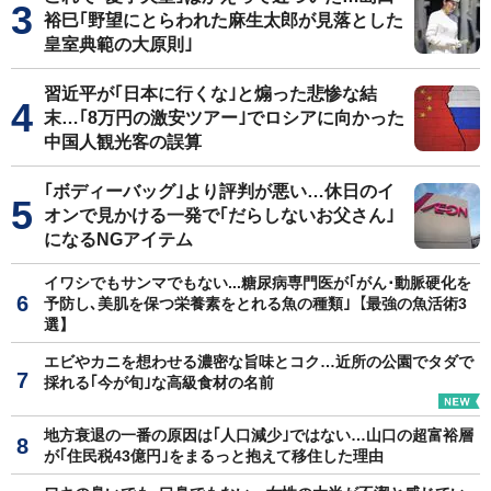
裕巳｢野望にとらわれた麻生太郎が見落とした
皇室典範の大原則｣
習近平が｢日本に行くな｣と煽った悲惨な結
末…｢8万円の激安ツアー｣でロシアに向かった
中国人観光客の誤算
｢ボディーバッグ｣より評判が悪い…休日のイ
オンで見かける一発で｢だらしないお父さん｣
になるNGアイテム
イワシでもサンマでもない...糖尿病専門医が｢がん･動脈硬化を
予防し､美肌を保つ栄養素をとれる魚の種類｣【最強の魚活術3
選】
エビやカニを想わせる濃密な旨味とコク…近所の公園でタダで
採れる｢今が旬｣な高級食材の名前
地方衰退の一番の原因は｢人口減少｣ではない…山口の超富裕層
が｢住民税43億円｣をまるっと抱えて移住した理由