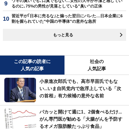
ワキの臭いでも､口臭でもない…女性の大半が不潔と感じてい
るのに､75%の男性が見落としている"臭い"の正体
習近平が｢日本に売るな｣と煽った翌日にバレた…日本企業に6
割を握られていた"中国の半導体"の意外な急所
もっと見る
この記事の読者に
社会の
人気の記事
人気記事
小泉進次郎氏でも、高市早苗氏でもな
い...いま自民党内で急浮上している「次
の首相」有力候補の意外な名前
パカッと開けて週に1、2個食べるだけ...
がん専門医が勧める「大腸がんを予防す
るオメガ脂肪酸たっぷり食品」