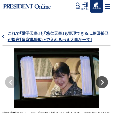
会員登録
検索
ログイン
これで｢愛子天皇｣も｢悠仁天皇｣も実現できる…島田裕巳
が提言｢皇室典範改正で入れるべき大事な一文｣