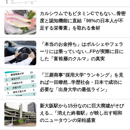
カルシウムでもビタミンCでもない...骨密
度と認知機能に直結「98%の日本人が不
足する栄養素」を取れる食材
「本当のお金持ち」はポルシェやフェラ
ーリには乗っていない...FPが実際に目に
した「富裕層のクルマ」の真実
「三菱商事"採用大学"ランキング」を見
れば一目瞭然...学歴社会・日本で成功に
必要な「出身大学の最低ライン」
新大阪駅から15分なのに巨大廃墟がそび
える...「消えた終着駅」が映し出す昭和
のニュータウンの栄枯盛衰