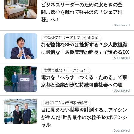
ビジネスリーダーのための安らぎの空
間…都心を離れて軽井沢の「シェア別
荘」へ！
Sponsored
中堅企業にリーズナブルな新提案
なぜ複雑なSFAは挫折する？少人数組織
に最適な「名刺管理の延長」で進めるDX
Sponsored
官民で挑むHTTアクション
電力を「へらす・つくる・ためる」で東
京都と企業が歩む持続可能社会への道
Sponsored
微粒子工学の専門家が解説
目に見えない世界を計測する…アイシン
が生んだ｢世界最小の水粒子｣のポテンシ
ャル
Sponsored