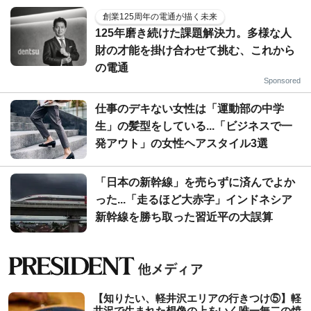
創業125周年の電通が描く未来
125年磨き続けた課題解決力。多様な人
財の才能を掛け合わせて挑む、これから
の電通
Sponsored
仕事のデキない女性は「運動部の中学
生」の髪型をしている...「ビジネスで一
発アウト」の女性ヘアスタイル3選
「日本の新幹線」を売らずに済んでよか
った...「走るほど大赤字」インドネシア
新幹線を勝ち取った習近平の大誤算
【知りたい、軽井沢エリアの行きつけ⑤】軽
井沢で生まれた想像の上をいく唯一無二の焼