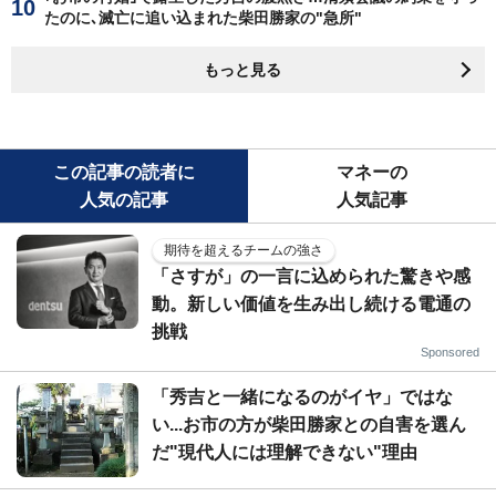
たのに､滅亡に追い込まれた柴田勝家の"急所"
もっと見る
この記事の読者に
マネーの
人気の記事
人気記事
期待を超えるチームの強さ
「さすが」の一言に込められた驚きや感
動。新しい価値を生み出し続ける電通の
挑戦
Sponsored
「秀吉と一緒になるのがイヤ」ではな
い...お市の方が柴田勝家との自害を選ん
だ"現代人には理解できない"理由