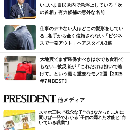
い...いま自民党内で急浮上している「次
の首相」有力候補の意外な名前
仕事のデキない人ほどこの髪形をしてい
る...相手から全く信頼されない「ビジネ
スで一発アウト」ヘアスタイル3選
大地震でまず確保すべきは水でも食料で
もない...被災者が「これだけは担いで逃
げて」という最も重要なモノ2選【2025
年7月BEST】
スマホ三昧="残念な子"ではなかった…AIに
聞けば一発でわかる｢子供の隠れた才能と"向
いている職業"｣