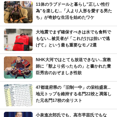
11体のラブドールと暮らし"正しい性行
為"を楽しむ...「人より人形を愛する男た
ち」が奇妙な生活を始めたワケ
大地震でまず確保すべきは水でも食料で
もない...被災者が「これだけは担いで逃
げて」という最も重要なモノ2選
NHK大河ではとても放送できない...宣教
師に「獣より劣ったもの」と書かれた豊
臣秀吉のおぞましき性欲
47都道府県の「旧制一中」の栄枯盛衰...
地元トップを維持する名門22校と凋落し
た元名門17校の全リスト
小泉進次郎氏でも、高市早苗氏でもな