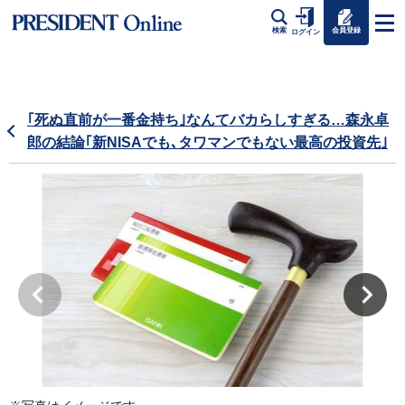
会員登録
検索
ログイン
｢死ぬ直前が一番金持ち｣なんてバカらしすぎる…森永卓
郎の結論｢新NISAでも､タワマンでもない最高の投資先｣