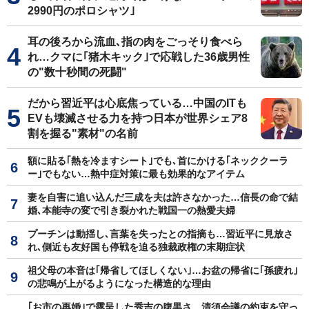
2990円のポロシャツ｣
耳の後ろから流血､指の肉をごっそり食べら
れ…クマに｢猪木キック｣で応戦した36歳男性
の"数十秒間の死闘"
だから習近平は心底焦っている…中国のITも
EVも壊滅させる力を持つ日本が世界シェア8
割を握る"素材"の名前
額に貼る｢熱を冷ますシート｣でも､首にかける｢ネッククーラ
ー｣でもない…熱中症対策に最も効果的なアイテム
妻を自害に追い込んだ三成を夫は許さなかった…信長の命で結
婚､本能寺の変で引き裂かれた戦国一の熱愛夫婦
プーチンは動揺し､言葉を失ったとの指摘も…習近平に見放さ
れ､側近も友好国も停戦を迫る独裁政権の末期症状
祖父母の本音は｢帰省してほしくない｣…お盆の帰省に｢孫疲れ｣
の悲鳴が上がるようになった構造的な理由
｢お市の再婚｣で露呈した秀吉の腹黒さ…清須会議の約束を守っ