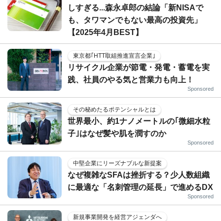
しすぎる...森永卓郎の結論「新NISAで
も、タワマンでもない最高の投資先」
【2025年4月BEST】
東京都｢HTT取組推進宣言企業｣
リサイクル企業が節電・発電・蓄電を実
践、社員のやる気と営業力も向上！
Sponsored
その秘めたるポテンシャルとは
世界最小、約1ナノメートルの｢微細水粒
子｣はなぜ髪や肌を潤すのか
Sponsored
中堅企業にリーズナブルな新提案
なぜ複雑なSFAは挫折する？少人数組織
に最適な「名刺管理の延長」で進めるDX
Sponsored
新規事業開発を経営アジェンダへ