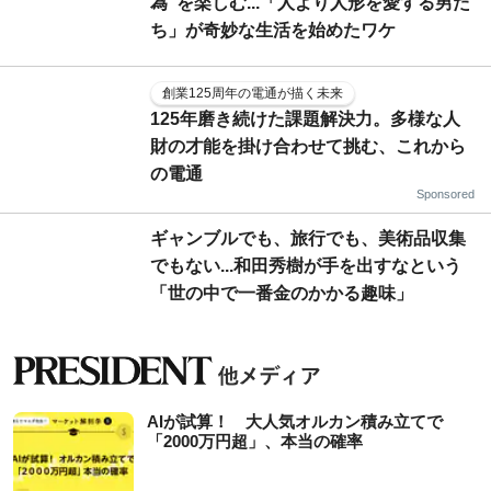
為"を楽しむ...「人より人形を愛する男た
ち」が奇妙な生活を始めたワケ
創業125周年の電通が描く未来
125年磨き続けた課題解決力。多様な人
財の才能を掛け合わせて挑む、これから
の電通
Sponsored
ギャンブルでも、旅行でも、美術品収集
でもない...和田秀樹が手を出すなという
「世の中で一番金のかかる趣味」
AIが試算！ 大人気オルカン積み立てで
「2000万円超」、本当の確率