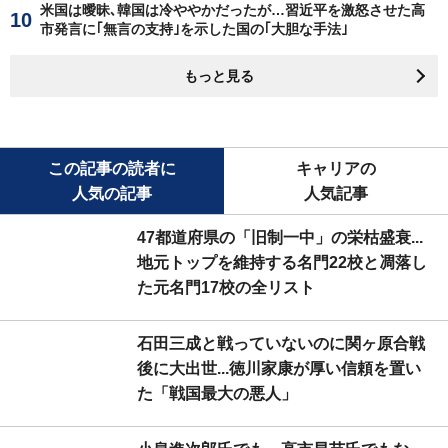
米国は曖昧､韓国は冷ややかだったが…習近平を激怒させた高
市発言に｢無言の支持｣を示した国の｢大胆な手法｣
もっと見る
この記事の読者に
キャリアの
人気の記事
人気記事
47都道府県の「旧制一中」の栄枯盛衰...
地元トップを維持する名門22校と凋落し
た元名門17校の全リスト
石田三成と戦っていないのに関ヶ原合戦
後に大出世...徳川家康が厚い信頼を置い
た「戦国最大の悪人」