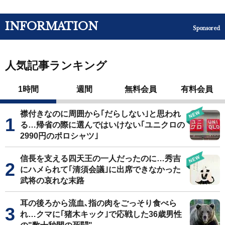
INFORMATION
Sponsored
人気記事ランキング
1時間
週間
無料会員
有料会員
襟付きなのに周囲から｢だらしない｣と思われ
る…帰省の際に選んではいけない｢ユニクロの
2990円のポロシャツ｣
信長を支える四天王の一人だったのに…秀吉
にハメられて｢清須会議｣に出席できなかった
武将の哀れな末路
耳の後ろから流血､指の肉をごっそり食べら
れ…クマに｢猪木キック｣で応戦した36歳男性