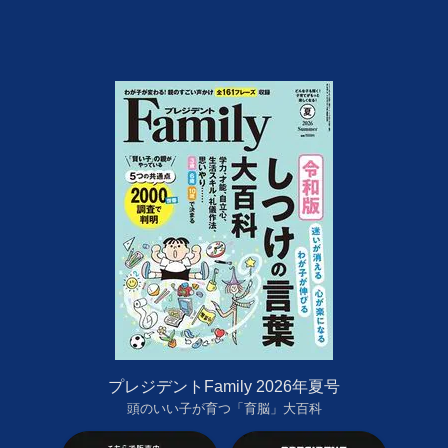
プレジデントFamily 2026年夏号
頭のいい子が育つ「育脳」大百科