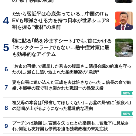
の"数十秒間の死闘"
だから習近平は心底焦っている…中国のITも
EVも壊滅させる力を持つ日本が世界シェア8
割を握る"素材"の名前
額に貼る｢熱を冷ますシート｣でも､首にかける
｢ネッククーラー｣でもない…熱中症対策に最
も効果的なアイテム
｢お市の再婚｣で露呈した秀吉の腹黒さ…清須会議の約束を守っ
たのに､滅亡に追い込まれた柴田勝家の"急所"
妻を自害に追い込んだ三成を夫は許さなかった…信長の命で結
婚､本能寺の変で引き裂かれた戦国一の熱愛夫婦
祖父母の本音は｢帰省してほしくない｣…お盆の帰省に｢孫疲れ｣
の悲鳴が上がるようになった構造的な理由
プーチンは動揺し､言葉を失ったとの指摘も…習近平に見放さ
れ､側近も友好国も停戦を迫る独裁政権の末期症状