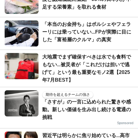
足する栄養素」を取れる食材
「本当のお金持ち」はポルシェやフェラ
ーリには乗っていない...FPが実際に目に
した「富裕層のクルマ」の真実
大地震でまず確保すべきは水でも食料で
もない...被災者が「これだけは担いで逃
げて」という最も重要なモノ2選【2025
年7月BEST】
期待を超えるチームの強さ
「さすが」の一言に込められた驚きや感
動。新しい価値を生み出し続ける電通の
挑戦
Sponsored
習近平は明らかに焦り始めている...高市