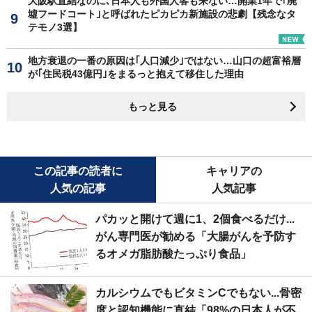
大阪駅直結なのに､日本人も外国人客も来ない…開業1年で｢廃
墟フードコート｣と呼ばれたピカピカ新施設の悲劇【残念なタ
テモノ3選】
地方衰退の一番の原因は｢人口減少｣ではない…山口の超富裕層
が｢住民税43億円｣をまるっと抱えて移住した理由
もっと見る
この記事の読者に
キャリアの
人気の記事
人気記事
パカッと開けて週に1、2個食べるだけ...
がん専門医が勧める「大腸がんを予防す
るオメガ脂肪酸たっぷり食品」
カルシウムでもビタミンCでもない...骨密
度と認知機能に直結「98%の日本人が不