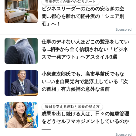
専用デスクが細やかにサポート
ビジネスリーダーのための安らぎの空
間…都心を離れて軽井沢の「シェア別
荘」へ！
Sponsored
仕事のデキない人ほどこの髪形をしてい
る...相手から全く信頼されない「ビジネ
スで一発アウト」ヘアスタイル3選
小泉進次郎氏でも、高市早苗氏でもな
い...いま自民党内で急浮上している「次
の首相」有力候補の意外な名前
毎日を支える運動と栄養の整え方
成果を出し続ける人は、日々の健康管理
をどうセルフマネジメントしているのか
——
Sponsored