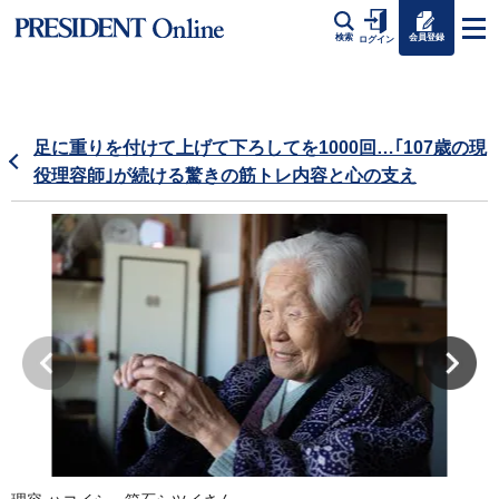
会員登録
検索
ログイン
足に重りを付けて上げて下ろしてを1000回…｢107歳の現
役理容師｣が続ける驚きの筋トレ内容と心の支え