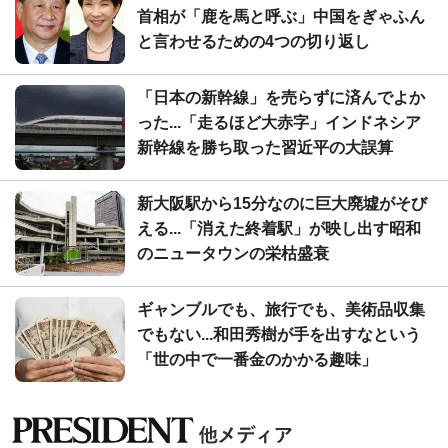
首相が「鹿を馬と呼ぶ」中国をぎゃふん
と言わせるための4つの切り返し
「日本の新幹線」を売らずに済んでよか
った...「走るほど大赤字」インドネシア
新幹線を勝ち取った習近平の大誤算
新大阪駅から15分なのに巨大廃墟がそび
える...「消えた終着駅」が映し出す昭和
のニュータウンの栄枯盛衰
ギャンブルでも、旅行でも、美術品収集
でもない...和田秀樹が手を出すなという
「世の中で一番金のかかる趣味」