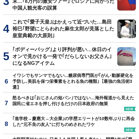
末…｢8万円の激安ツアー｣でロシアに向かった
中国人観光客の誤算
これで｢愛子天皇｣はかえって近づいた…島田
裕巳｢野望にとらわれた麻生太郎が見落とした
皇室典範の大原則｣
｢ボディーバッグ｣より評判が悪い…休日のイ
オンで見かける一発で｢だらしないお父さん｣
になるNGアイテム
イワシでもサンマでもない...糖尿病専門医が｢がん･動脈硬化を
予防し､美肌を保つ栄養素をとれる魚の種類｣【最強の魚活術3
選】
怒るべきは｢おじさんの短パン｣ではない…海外報道から見えた
国民に省エネを押し付けるだけの日本政府の無策
｢進学校→慶應大→大企業｣の学歴エリートが10数年ぶりに再会
した"元不良の友人"に打ちのめされたワケ