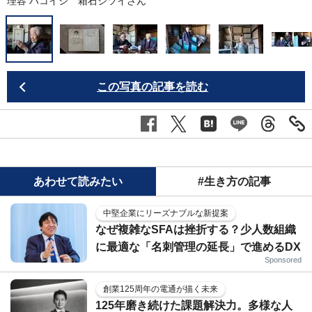
理容 ハコイシ 箱石シツイさん
この写真の記事を読む
あわせて読みたい
#生き方の記事
中堅企業にリーズナブルな新提案
なぜ複雑なSFAは挫折する？少人数組織
に最適な「名刺管理の延長」で進めるDX
Sponsored
創業125周年の電通が描く未来
125年磨き続けた課題解決力。多様な人