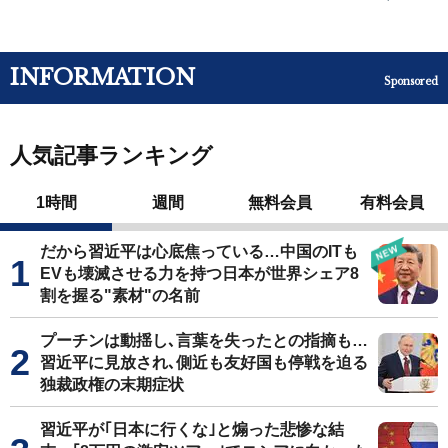
INFORMATION
Sponsored
人気記事ランキング
1時間
週間
無料会員
有料会員
だから習近平は心底焦っている…中国のITも
EVも壊滅させる力を持つ日本が世界シェア8
割を握る"素材"の名前
プーチンは動揺し､言葉を失ったとの指摘も…
習近平に見放され､側近も友好国も停戦を迫る
独裁政権の末期症状
習近平が｢日本に行くな｣と煽った悲惨な結