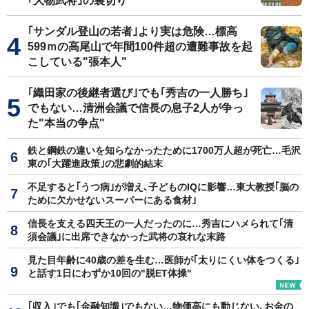
｢大物武将｣の裏切り
｢サンダル登山の若者｣より実は危険…標高
599ｍの高尾山で年間100件超の遭難事故を起
こしている"張本人"
｢織田家の後継者選び｣でも｢秀吉の一人勝ち｣
でもない…清洲会議で信長の息子2人が争っ
た"本当の争点"
鉄と鋼鉄の違いを知らなかったために1700万人超が死亡…毛沢
東の｢大躍進政策｣の悲劇的結末
不足すると｢うつ病｣が増え､子どものIQに影響…東大教授｢脳の
ために欠かせないスーパーにある食材｣
信長を支える四天王の一人だったのに…秀吉にハメられて｢清
須会議｣に出席できなかった武将の哀れな末路
見た目年齢に40歳の差を生む…医師が｢太りにくい体をつくる｣
と話す1日にわずか10回の"脱ET体操"
｢収入｣でも｢金融知識｣でもない…物価高にも動じない､お金の