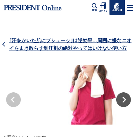
会員登録
検索
ログイン
｢汗をかいた肌にプシューッ｣は逆効果…周囲に嫌なニオ
イをまき散らす制汗剤の絶対やってはいけない使い方