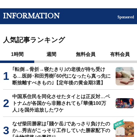
INFORMATION
Sponsored
人気記事ランキング
1時間
週間
無料会員
有料会員
｢転倒→骨折→寝たきり｣の老後が待ち受け
る…医師･和田秀樹｢60代になったら真っ先に
断捨離すべきもの｣【定年後の黄金期3選】
中国系住民を同化させたタイとは正反対…ベ
トナムが各国から非難されても｢華僑100万
人｣を国外追放したワケ
なぜ柴田勝家は｢賤ケ岳｣であっさり負けたの
か…秀吉がこっそり工作していた勝家配下の