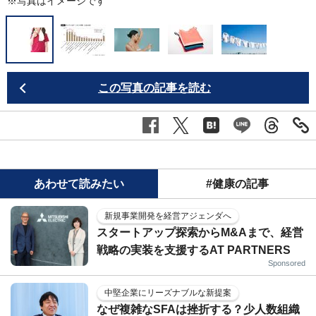
※写真はイメージです
2
この写真の記事を読む
あわせて読みたい
#健康の記事
新規事業開発を経営アジェンダへ
スタートアップ探索からM&Aまで、経営
戦略の実装を支援するAT PARTNERS
Sponsored
中堅企業にリーズナブルな新提案
なぜ複雑なSFAは挫折する？少人数組織