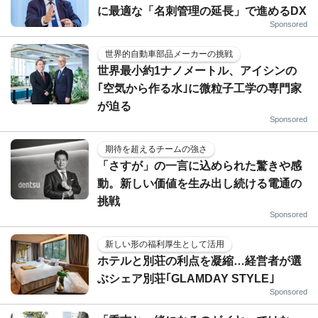
に最適な「名刺管理の延長」で進めるDX
Sponsored
世界的自動車部品メーカーの挑戦
世界最小約1ナノメートル、アイシンの
｢空気から作る水｣に微粒子工学の専門家
が迫る
Sponsored
期待を超えるチームの強さ
「さすが」の一言に込められた驚きや感
動。新しい価値を生み出し続ける電通の
挑戦
Sponsored
新しい形の福利厚生として活用
ホテルと別荘の利点を凝縮…経営者が選
ぶシェア別荘｢GLAMDAY STYLE｣
Sponsored