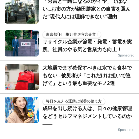
「秀吉と一緒になるのがイヤ」ではな
い...お市の方が柴田勝家との自害を選ん
だ"現代人には理解できない"理由
東京都｢HTT取組推進宣言企業｣
リサイクル企業が節電・発電・蓄電を実
践、社員のやる気と営業力も向上！
Sponsored
大地震でまず確保すべきは水でも食料で
もない...被災者が「これだけは担いで逃
げて」という最も重要なモノ2選
毎日を支える運動と栄養の整え方
成果を出し続ける人は、日々の健康管理
をどうセルフマネジメントしているのか
——
Sponsored