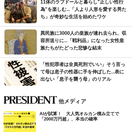
11体のラブドールと暮らし"正しい性行
為"を楽しむ...「人より人形を愛する男た
ち」が奇妙な生活を始めたワケ
異民族に3000人の皇族が連れ去られ、収
容所送りに...「戦利品」になった女性皇
族たちがたどった悲惨な結末
「性犯罪者は全員死刑でいい」そう言っ
て母は息子の性器に手を伸ばした...表に
出ない「息子を襲う母」のリアル
AIが試算！ 大人気オルカン積み立てで
「2000万円超」、本当の確率