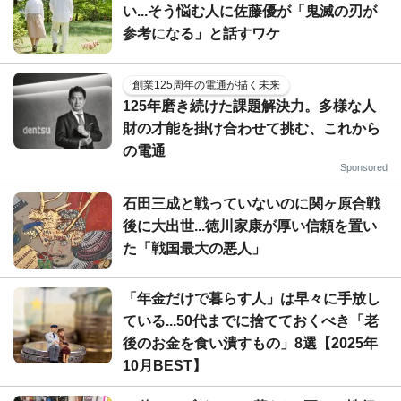
い...そう悩む人に佐藤優が「鬼滅の刃が
参考になる」と話すワケ
創業125周年の電通が描く未来
125年磨き続けた課題解決力。多様な人
財の才能を掛け合わせて挑む、これから
の電通
Sponsored
石田三成と戦っていないのに関ヶ原合戦
後に大出世...徳川家康が厚い信頼を置い
た「戦国最大の悪人」
「年金だけで暮らす人」は早々に手放し
ている...50代までに捨てておくべき「老
後のお金を食い潰すもの」8選【2025年
10月BEST】