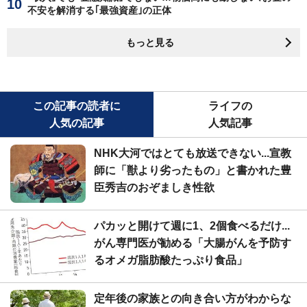
不安を解消する｢最強資産｣の正体
もっと見る
この記事の読者に
ライフの
人気の記事
人気記事
NHK大河ではとても放送できない...宣教
師に「獣より劣ったもの」と書かれた豊
臣秀吉のおぞましき性欲
パカッと開けて週に1、2個食べるだけ...
がん専門医が勧める「大腸がんを予防す
るオメガ脂肪酸たっぷり食品」
定年後の家族との向き合い方がわからな