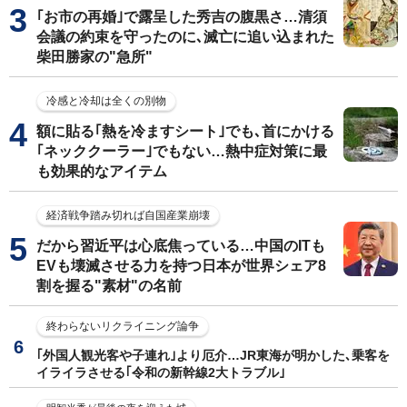
｢お市の再婚｣で露呈した秀吉の腹黒さ…清須
会議の約束を守ったのに､滅亡に追い込まれた
柴田勝家の"急所"
冷感と冷却は全くの別物
額に貼る｢熱を冷ますシート｣でも､首にかける
｢ネッククーラー｣でもない…熱中症対策に最
も効果的なアイテム
経済戦争踏み切れば自国産業崩壊
だから習近平は心底焦っている…中国のITも
EVも壊滅させる力を持つ日本が世界シェア8
割を握る"素材"の名前
終わらないリクライニング論争
｢外国人観光客や子連れ｣より厄介…JR東海が明かした､乗客を
イライラさせる｢令和の新幹線2大トラブル｣