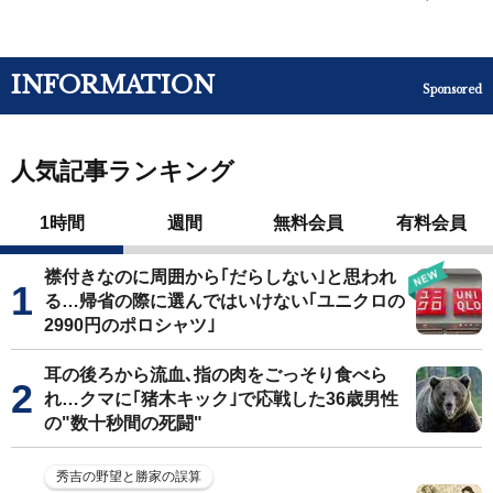
INFORMATION
Sponsored
人気記事ランキング
1時間
週間
無料会員
有料会員
襟付きなのに周囲から｢だらしない｣と思われ
る…帰省の際に選んではいけない｢ユニクロの
2990円のポロシャツ｣
耳の後ろから流血､指の肉をごっそり食べら
れ…クマに｢猪木キック｣で応戦した36歳男性
の"数十秒間の死闘"
秀吉の野望と勝家の誤算