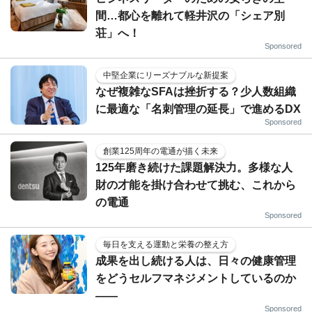
間…都心を離れて軽井沢の「シェア別
荘」へ！
Sponsored
中堅企業にリーズナブルな新提案
なぜ複雑なSFAは挫折する？少人数組織
に最適な「名刺管理の延長」で進めるDX
Sponsored
創業125周年の電通が描く未来
125年磨き続けた課題解決力。多様な人
財の才能を掛け合わせて挑む、これから
の電通
Sponsored
毎日を支える運動と栄養の整え方
成果を出し続ける人は、日々の健康管理
をどうセルフマネジメントしているのか
——
Sponsored