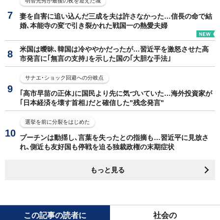
明智光秀が最後の夜を迎えた城
妻を自害に追い込んだ三成を夫は許さなかった…信長の命で結
婚､本能寺の変で引き裂かれた戦国一の熱愛夫婦
米国は曖昧､韓国は冷ややかだったが…習近平を激怒させた高
市発言に｢無言の支持｣を示した国の｢大胆な手法｣
サナエ･ショック回避への分岐点
｢高市早苗の正体｣に国民より先に気づいていた…海外投資家が
｢日本経済を壊す首相｣だと確信した"残念発言"
選挙を前に分裂をはじめた
プーチンは動揺し､言葉を失ったとの指摘も…習近平に見放さ
れ､側近も友好国も停戦を迫る独裁政権の末期症状
もっと見る
この記事の読者に
社会の