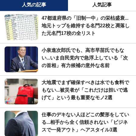
人気の記事
人気記事
47都道府県の「旧制一中」の栄枯盛衰...
地元トップを維持する名門22校と凋落し
た元名門17校の全リスト
小泉進次郎氏でも、高市早苗氏でもな
い...いま自民党内で急浮上している「次
の首相」有力候補の意外な名前
大地震でまず確保すべきは水でも食料で
もない...被災者が「これだけは担いで逃
げて」という最も重要なモノ2選
仕事のデキない人ほどこの髪形をしてい
る...相手から全く信頼されない「ビジネ
スで一発アウト」ヘアスタイル3選