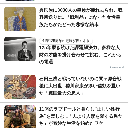
異民族に3000人の皇族が連れ去られ、収
容所送りに...「戦利品」になった女性皇
族たちがたどった悲惨な結末
創業125周年の電通が描く未来
125年磨き続けた課題解決力。多様な人
財の才能を掛け合わせて挑む、これから
の電通
Sponsored
石田三成と戦っていないのに関ヶ原合戦
後に大出世...徳川家康が厚い信頼を置い
た「戦国最大の悪人」
11体のラブドールと暮らし"正しい性行
為"を楽しむ...「人より人形を愛する男た
ち」が奇妙な生活を始めたワケ