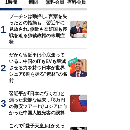
1時間
週間
無料会員
有料会員
プーチンは動揺し､言葉を失
ったとの指摘も…習近平に
見放され､側近も友好国も停
戦を迫る独裁政権の末期症
状
だから習近平は心底焦って
いる…中国のITもEVも壊滅
させる力を持つ日本が世界
シェア8割を握る"素材"の名
前
習近平が｢日本に行くな｣と
煽った悲惨な結末…｢8万円
の激安ツアー｣でロシアに向
かった中国人観光客の誤算
これで｢愛子天皇｣はかえっ