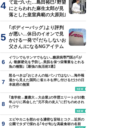
て近づいた…島田裕巳｢野望
にとらわれた麻生太郎が見
落とした皇室典範の大原則｣
｢ボディーバッグ｣より評判
が悪い…休日のイオンで見
かける一発で｢だらしないお
父さん｣になるNGアイテム
イワシでもサンマでもない...糖尿病専門医が｢が
ん･動脈硬化を予防し､美肌を保つ栄養素をとれる
魚の種類｣【最強の魚活術3選】
怒るべきは｢おじさんの短パン｣ではない…海外報
道から見えた国民に省エネを押し付けるだけの日
本政府の無策
｢進学校→慶應大→大企業｣の学歴エリートが10数
年ぶりに再会した"元不良の友人"に打ちのめされ
たワケ
エビやカニを想わせる濃密な旨味とコク…近所の
公園でタダで採れる｢今が旬｣な高級食材の名前