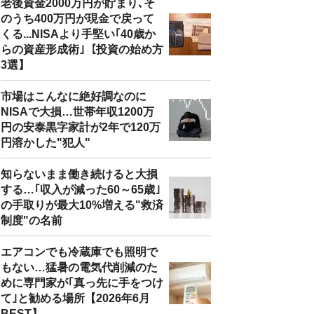
老後資金2000万円が貯まり､そ
のうち400万円が現金で戻って
くる...NISAより手堅い｢40歳か
らの資産形成術｣【投資の始め方
3選】
市場はこんなに絶好調なのに
NISAで大損…世帯年収1200万
円の安泰黒字家計が2年で120万
円溶かした"犯人"
知らないまま働き続けると大損
する…｢収入が減った60～65歳｣
の手取りが最大10%増える"救済
制度"の名前
エアコンでも冷蔵庫でも照明で
もない…猛暑の電気代削減のた
めに専門家が｢真っ先に手をつけ
て｣と勧める場所【2026年6月
BEST】