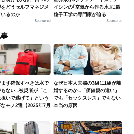
理をどうセルフマネジメ
イシンの｢空気から作る水｣に微
ているのか——
粒子工学の専門家が迫る
Sponsored
Sponsored
記事
でまず確保すべきは水で
なぜ日本人夫婦の3組に1組が離
もない...被災者が「こ
婚するのか...「価値観の違い」
は担いで逃げて」という
でも「セックスレス」でもない
なモノ2選【2025年7月
本当の原因