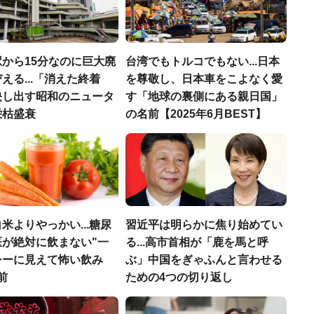
から15分なのに巨大廃
台湾でもトルコでもない...日本
える...「消えた終着
を尊敬し、日本車をこよなく愛
映し出す昭和のニュータ
す「地球の裏側にある親日国」
栄枯盛衰
の名前【2025年6月BEST】
米よりやっかい...糖尿
習近平は明らかに焦り始めてい
医が絶対に飲まない"一
る...高市首相が「鹿を馬と呼
シーに見えて怖い飲み
ぶ」中国をぎゃふんと言わせる
前
ための4つの切り返し