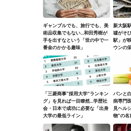
ギャンブルでも、旅行でも、美
新大阪駅
術品収集でもない...和田秀樹が
墟がそび
手を出すなという「世の中で一
駅」が
番金のかかる趣味」
ウンの
「三菱商事"採用大学"ランキン
パンと白
グ」を見れば一目瞭然...学歴社
病専門
会・日本で成功に必要な「出身
見ヘル
大学の最低ライン」
物"の名