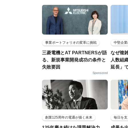
事業ポートフォリオの変革に挑戦
中堅企業
三菱電機とAT PARTNERSが語
なぜ複雑
る、新規事業開発成功の条件と
人数組
失敗要因
延長」で
Sponsored
創業125周年の電通が描く未来
毎日を支
125年磨き続けた課題解決力。
成果を