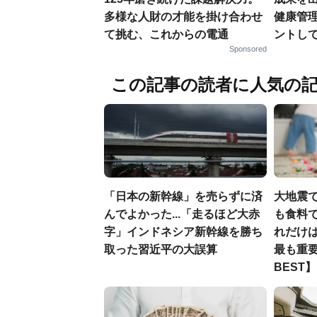
多様な人財の才能を掛け合わせ
健康管
て挑む、これからの電通
ントし
Sponsored
この記事の読者に人気の
「日本の新幹線」を売らずに済
大地震
んでよかった...「走るほど大赤
も食料で
字」インドネシア新幹線を勝ち
れだけ
取った習近平の大誤算
最も重要
BEST】