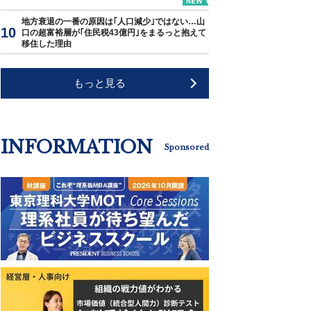
地方衰退の一番の原因は｢人口減少｣ではない…山
口の超富裕層が｢住民税43億円｣をまるっと抱えて
移住した理由
もっと見る
INFORMATION
Sponsored