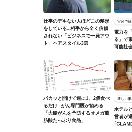
仕事のデキない人ほどこの髪形
官民で挑
をしている...相手から全く信頼
電力を
されない「ビジネスで一発アウ
る」で
ト」ヘアスタイル3選
可能社
パカッと開けて週に1、2個食べ
新しい形
るだけ...がん専門医が勧める
ホテル
「大腸がんを予防するオメガ脂
営者が
肪酸たっぷり食品」
｢GLAM