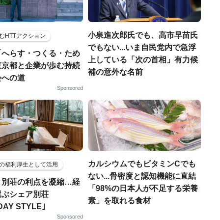
小泉進次郎氏でも、高市早苗氏
むHTTアクション
でもない...いま自民党内で急浮
「へらす・つくる・ため
上している「次の首相」有力候
東京都と企業が歩む持続
補の意外な名前
会への道
Sponsored
カルシウムでもビタミンCでも
の福利厚生として活用
ない...骨密度と認知機能に直結
と別荘の利点を凝縮…経
「98%の日本人が不足する栄養
選ぶシェア別荘
素」を取れる食材
DAY STYLE｣
Sponsored