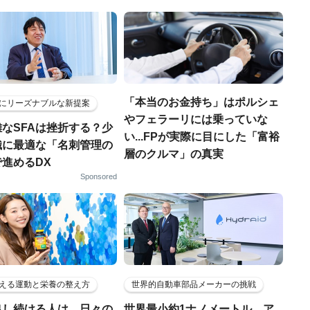
「本当のお金持ち」はポルシェ
にリーズナブルな新提案
やフェラーリには乗っていな
なSFAは挫折する？少
い...FPが実際に目にした「富裕
織に最適な「名刺管理の
層のクルマ」の真実
進めるDX
Sponsored
える運動と栄養の整え方
世界的自動車部品メーカーの挑戦
出し続ける人は、日々の
世界最小約1ナノメートル、ア