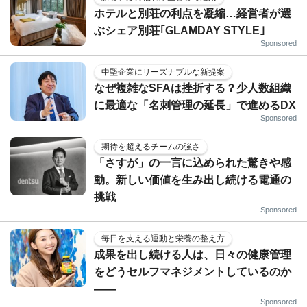
ホテルと別荘の利点を凝縮…経営者が選
ぶシェア別荘｢GLAMDAY STYLE｣
Sponsored
中堅企業にリーズナブルな新提案
なぜ複雑なSFAは挫折する？少人数組織
に最適な「名刺管理の延長」で進めるDX
Sponsored
期待を超えるチームの強さ
「さすが」の一言に込められた驚きや感
動。新しい価値を生み出し続ける電通の
挑戦
Sponsored
毎日を支える運動と栄養の整え方
成果を出し続ける人は、日々の健康管理
をどうセルフマネジメントしているのか
——
Sponsored