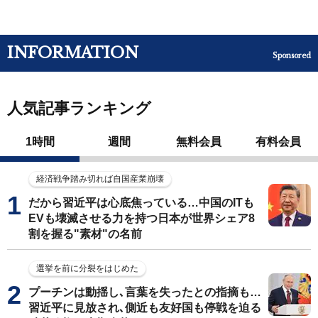
INFORMATION
Sponsored
人気記事ランキング
1時間
週間
無料会員
有料会員
経済戦争踏み切れば自国産業崩壊
だから習近平は心底焦っている…中国のITも
EVも壊滅させる力を持つ日本が世界シェア8
割を握る"素材"の名前
選挙を前に分裂をはじめた
プーチンは動揺し､言葉を失ったとの指摘も…
習近平に見放され､側近も友好国も停戦を迫る