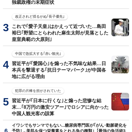
独裁政権の末期症状
改正されど揺るがぬ｢長子優先｣
これで｢愛子天皇｣はかえって近づいた…島田
裕巳｢野望にとらわれた麻生太郎が見落とした
皇室典範の大原則｣
中国で急拡大する｢赤い観光｣
習近平が｢愛国心｣を煽った不気味な結果…日
本兵を撃退する｢抗日テーマパーク｣が中国各
地に広がる理由
犯罪の片棒を担がされていた
習近平が｢日本に行くな｣と煽った悲惨な結
末…｢8万円の激安ツアー｣でロシアに向かった
中国人観光客の誤算
イワシでもサンマでもない...糖尿病専門医が｢がん･動脈硬化を
予防し､美肌を保つ栄養素をとれる魚の種類｣【最強の魚活術3