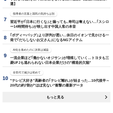
選】
指導者の言葉と国民の気持ちは別
習近平が｢日本に行くな｣と煽っても､寿司は奪えない…｢スシロ
ー14時間待ち｣が映し出す中国人客の本音
｢ボディーバッグ｣より評判が悪い…休日のイオンで見かける一
発で｢だらしないお父さん｣になるNGアイテム
AI化を進めたのに決算は減益
一流企業ほど｢働かないオジサン｣が増殖していく…トヨタも三
菱UFJも逃れられない日本企業だけの"構造的欠陥"
全世代で減少は初めて
"テレビ大好き"高齢者の｢テレビ離れ｣が始まった…10代後半～
20代の約7割が"ほぼ見ない"衝撃の最新データ
もっと見る