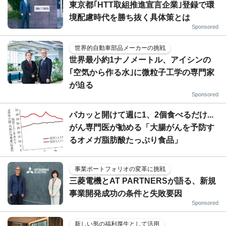
東京都｢HTT取組推進宣言企業｣登録で環
境配慮時代を勝ち抜く具体策とは
Sponsored
世界的自動車部品メーカーの挑戦
世界最小約1ナノメートル、アイシンの
｢空気から作る水｣に微粒子工学の専門家
が迫る
Sponsored
パカッと開けて週に1、2個食べるだけ...
がん専門医が勧める「大腸がんを予防す
るオメガ脂肪酸たっぷり食品」
事業ポートフォリオの変革に挑戦
三菱電機とAT PARTNERSが語る、新規
事業開発成功の条件と失敗要因
Sponsored
新しい形の福利厚生として活用