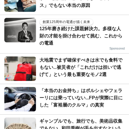
ス」でもない本当の原因
創業125周年の電通が描く未来
125年磨き続けた課題解決力。多様な人
財の才能を掛け合わせて挑む、これから
の電通
Sponsored
大地震でまず確保すべきは水でも食料で
もない...被災者が「これだけは担いで逃
げて」という最も重要なモノ2選
「本当のお金持ち」はポルシェやフェラ
ーリには乗っていない...FPが実際に目に
した「富裕層のクルマ」の真実
ギャンブルでも、旅行でも、美術品収集
でもない...和田秀樹が手を出すなという