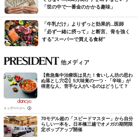
「世の中で一番金のかかる趣味」
「牛乳だけ」よりずっと効果的...医師
「必ず一緒に摂って」と断言、骨を強く
する"スーパーで買える食材"
【救急集中治療医は見た！食いしん坊の思わ
ぬ落とし穴②】5大味覚の一つ・「辛味」が
得意な人、苦手な人がいるのはどうして？
トップページへ
70モデル超の「スピードマスター」から自分
らしい一本を。日本橋三越でオメガの期間限
定ポップアップ開催