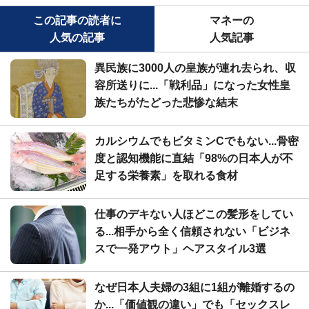
この記事の読者に
マネーの
人気の記事
人気記事
異民族に3000人の皇族が連れ去られ、収
容所送りに...「戦利品」になった女性皇
族たちがたどった悲惨な結末
カルシウムでもビタミンCでもない...骨密
度と認知機能に直結「98%の日本人が不
足する栄養素」を取れる食材
仕事のデキない人ほどこの髪形をしてい
る...相手から全く信頼されない「ビジネ
スで一発アウト」ヘアスタイル3選
なぜ日本人夫婦の3組に1組が離婚するの
か...「価値観の違い」でも「セックスレ