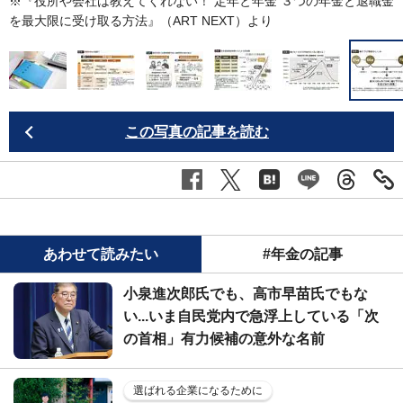
金
※『
役所や会社は教えてくれない！ 定年と年金 ３つの年金と退職金
を最大限に受け取る方法
』（ART NEXT）より
この写真の記事を読む
あわせて読みたい
#年金の記事
小泉進次郎氏でも、高市早苗氏でもな
い...いま自民党内で急浮上している「次
の首相」有力候補の意外な名前
選ばれる企業になるために