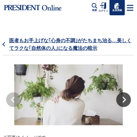
会員登録
検索
ログイン
医者もお手上げな｢心身の不調｣がたちまち治る…美しく
てラクな｢自然体の人｣になる魔法の暗示