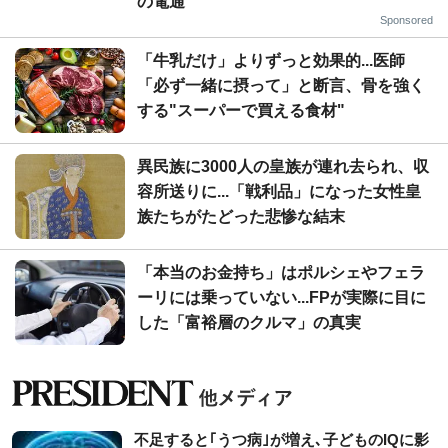
の電通
Sponsored
「牛乳だけ」よりずっと効果的...医師
「必ず一緒に摂って」と断言、骨を強く
する"スーパーで買える食材"
異民族に3000人の皇族が連れ去られ、収
容所送りに...「戦利品」になった女性皇
族たちがたどった悲惨な結末
「本当のお金持ち」はポルシェやフェラ
ーリには乗っていない...FPが実際に目に
した「富裕層のクルマ」の真実
不足すると｢うつ病｣が増え､子どものIQに影