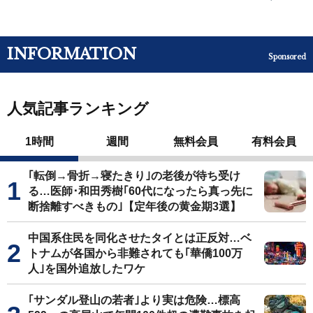
INFORMATION
Sponsored
人気記事ランキング
1時間
週間
無料会員
有料会員
｢転倒→骨折→寝たきり｣の老後が待ち受け
る…医師･和田秀樹｢60代になったら真っ先に
断捨離すべきもの｣【定年後の黄金期3選】
中国系住民を同化させたタイとは正反対…ベ
トナムが各国から非難されても｢華僑100万
人｣を国外追放したワケ
｢サンダル登山の若者｣より実は危険…標高