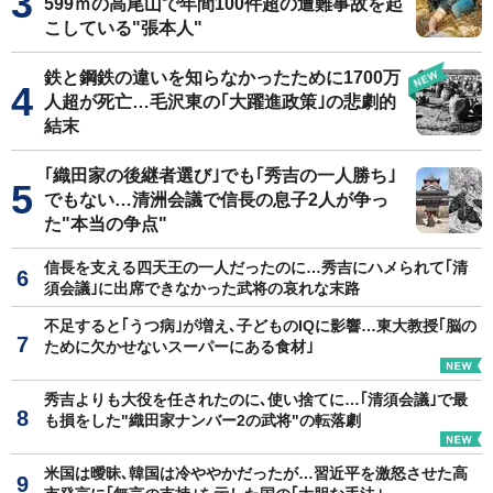
599ｍの高尾山で年間100件超の遭難事故を起
こしている"張本人"
鉄と鋼鉄の違いを知らなかったために1700万
人超が死亡…毛沢東の｢大躍進政策｣の悲劇的
結末
｢織田家の後継者選び｣でも｢秀吉の一人勝ち｣
でもない…清洲会議で信長の息子2人が争っ
た"本当の争点"
信長を支える四天王の一人だったのに…秀吉にハメられて｢清
須会議｣に出席できなかった武将の哀れな末路
不足すると｢うつ病｣が増え､子どものIQに影響…東大教授｢脳の
ために欠かせないスーパーにある食材｣
秀吉よりも大役を任されたのに､使い捨てに…｢清須会議｣で最
も損をした"織田家ナンバー2の武将"の転落劇
米国は曖昧､韓国は冷ややかだったが…習近平を激怒させた高