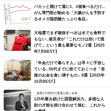
パカッと開けて週に1、2個食べるだけ...
がん専門医が勧める「大腸がんを予防す
るオメガ脂肪酸たっぷり食品」
大地震でまず確保すべきは水でも食料で
もない...被災者が「これだけは担いで逃
げて」という最も重要なモノ2選【2025
年7月BEST】
「年金だけで暮らす人」は早々に手放し
ている...50代までに捨てておくべき「老
後のお金を食い潰すもの」8選【2025年
10月BEST】
創業125周年の電通が描く未来
125年磨き続けた課題解決力。多様な人
財の才能を掛け合わせて挑む、これから