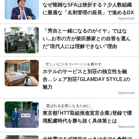
なぜ複雑なSFAは挫折する？少人数組織
に最適な「名刺管理の延長」で進めるDX
Sponsored
「秀吉と一緒になるのがイヤ」ではな
い...お市の方が柴田勝家との自害を選ん
だ"現代人には理解できない"理由
忙しいビジネスパーソンを癒やす
ホテルのサービスと別荘の独立性を融
合…シェア別荘｢GLAMDAY STYLE｣の
魅力
Sponsored
選ばれる企業になるために
東京都｢HTT取組推進宣言企業｣登録で環
境配慮時代を勝ち抜く具体策とは
Sponsored