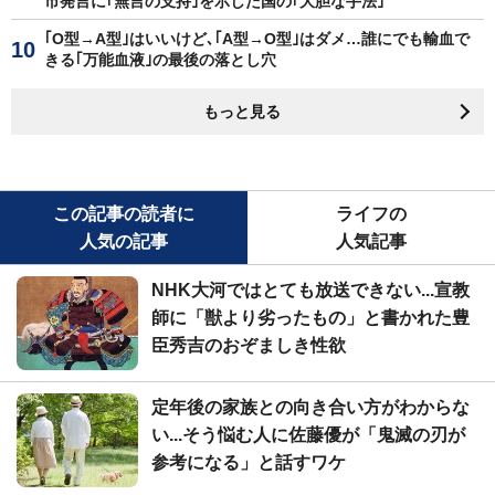
市発言に｢無言の支持｣を示した国の｢大胆な手法｣
｢O型→A型｣はいいけど､｢A型→O型｣はダメ…誰にでも輸血で
きる｢万能血液｣の最後の落とし穴
もっと見る
この記事の読者に
ライフの
人気の記事
人気記事
NHK大河ではとても放送できない...宣教
師に「獣より劣ったもの」と書かれた豊
臣秀吉のおぞましき性欲
定年後の家族との向き合い方がわからな
い...そう悩む人に佐藤優が「鬼滅の刃が
参考になる」と話すワケ